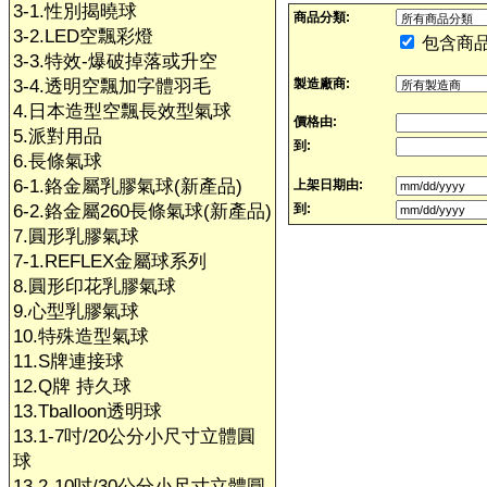
3-1.性別揭曉球
商品分類:
3-2.LED空飄彩燈
包含商
3-3.特效-爆破掉落或升空
3-4.透明空飄加字體羽毛
製造廠商:
4.日本造型空飄長效型氣球
價格由:
5.派對用品
到:
6.長條氣球
6-1.鉻金屬乳膠氣球(新產品)
上架日期由:
6-2.鉻金屬260長條氣球(新產品)
到:
7.圓形乳膠氣球
7-1.REFLEX金屬球系列
8.圓形印花乳膠氣球
9.心型乳膠氣球
10.特殊造型氣球
11.S牌連接球
12.Q牌 持久球
13.Tballoon透明球
13.1-7吋/20公分小尺寸立體圓
球
13.2-10吋/30公分小尺寸立體圓