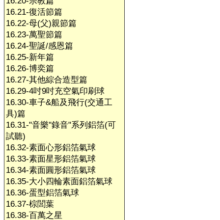
16.20-宗教篇
16.21-復活節篇
16.22-母(父)親節篇
16.23-萬聖節篇
16.24-聖誕/感恩篇
16.25-新年篇
16.26-博奕篇
16.27-其他綜合造型篇
16.29-4吋9吋充空氣印刷球
16.30-車子&船及飛行(交通工
具)篇
16.31-"音樂"錄音"系列鋁箔(可
試聽)
16.32-素面心形鋁箔氣球
16.33-素面星形鋁箔氣球
16.34-素面圓形鋁箔氣球
16.35-大小四輪素面鋁箔氣球
16.36-蛋型鋁箔氣球
16.37-棕閭葉
16.38-百萬之星