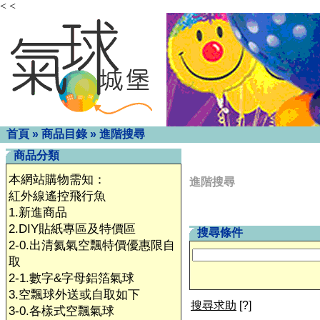
< <
首頁
»
商品目錄
»
進階搜尋
商品分類
本網站購物需知：
進階搜尋
紅外線遙控飛行魚
1.新進商品
2.DIY貼紙專區及特價區
搜尋條件
2-0.出清氦氣空飄特價優惠限自
取
2-1.數字&字母鋁箔氣球
3.空飄球外送或自取如下
搜尋求助
[?]
3-0.各樣式空飄氣球