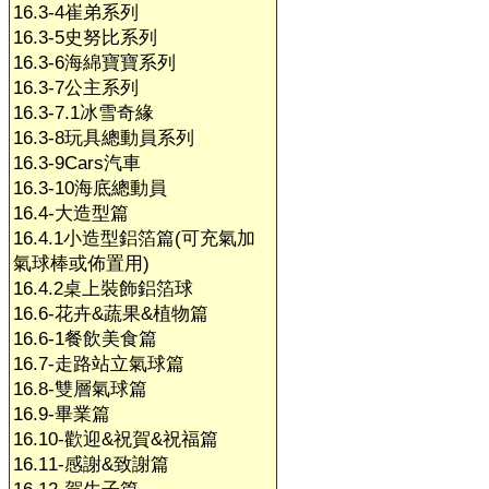
16.3-4崔弟系列
16.3-5史努比系列
16.3-6海綿寶寶系列
16.3-7公主系列
16.3-7.1冰雪奇緣
16.3-8玩具總動員系列
16.3-9Cars汽車
16.3-10海底總動員
16.4-大造型篇
16.4.1小造型鋁箔篇(可充氣加
氣球棒或佈置用)
16.4.2桌上裝飾鋁箔球
16.6-花卉&蔬果&植物篇
16.6-1餐飲美食篇
16.7-走路站立氣球篇
16.8-雙層氣球篇
16.9-畢業篇
16.10-歡迎&祝賀&祝福篇
16.11-感謝&致謝篇