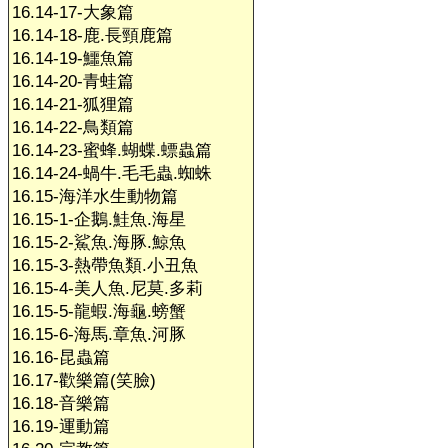
16.14-17-大象篇
16.14-18-鹿.長頸鹿篇
16.14-19-鱷魚篇
16.14-20-青蛙篇
16.14-21-狐狸篇
16.14-22-鳥類篇
16.14-23-蜜蜂.蝴蝶.螵蟲篇
16.14-24-蝸牛.毛毛蟲.蜘蛛
16.15-海洋水生動物篇
16.15-1-企鵝.鮭魚.海星
16.15-2-鯊魚.海豚.鯨魚
16.15-3-熱帶魚類.小丑魚
16.15-4-美人魚.尼莫.多莉
16.15-5-龍蝦.海龜.螃蟹
16.15-6-海馬.章魚.河豚
16.16-昆蟲篇
16.17-歡樂篇(笑臉)
16.18-音樂篇
16.19-運動篇