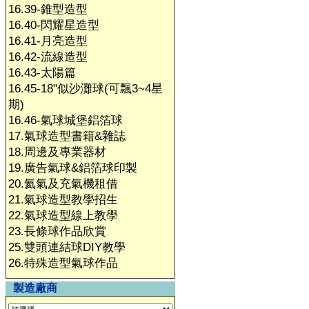
16.39-錐型造型
16.40-閃耀星造型
16.41-月亮造型
16.42-流線造型
16.43-太陽篇
16.45-18"似沙灘球(可飄3~4星
期)
16.46-氣球城堡鋁箔球
17.氣球造型書籍&雜誌
18.周邊及專業器材
19.廣告氣球&鋁箔球印製
20.氦氣及充氣機租借
21.氣球造型教學招生
22.氣球造型線上教學
23.長條球作品欣賞
25.雙頭連結球DIY教學
26.特殊造型氣球作品
製造廠商