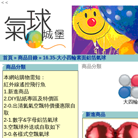
< <
首頁
»
商品目錄
»
16.35-大小四輪素面鋁箔氣球
商品分類
商品分類
本網站購物需知：
紅外線遙控飛行魚
1.新進商品
2.DIY貼紙專區及特價區
大四輪
2-0.出清氦氣空飄特價優惠限自
取
新進商品
2-1.數字&字母鋁箔氣球
3.空飄球外送或自取如下
3-0.各樣式空飄氣球