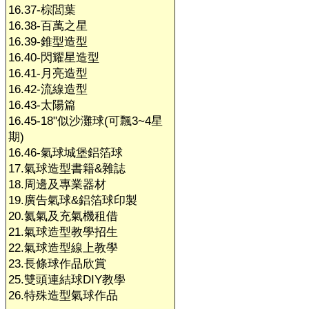
16.37-棕閭葉
16.38-百萬之星
16.39-錐型造型
16.40-閃耀星造型
16.41-月亮造型
16.42-流線造型
16.43-太陽篇
16.45-18"似沙灘球(可飄3~4星
期)
16.46-氣球城堡鋁箔球
17.氣球造型書籍&雜誌
18.周邊及專業器材
19.廣告氣球&鋁箔球印製
20.氦氣及充氣機租借
21.氣球造型教學招生
22.氣球造型線上教學
23.長條球作品欣賞
25.雙頭連結球DIY教學
26.特殊造型氣球作品