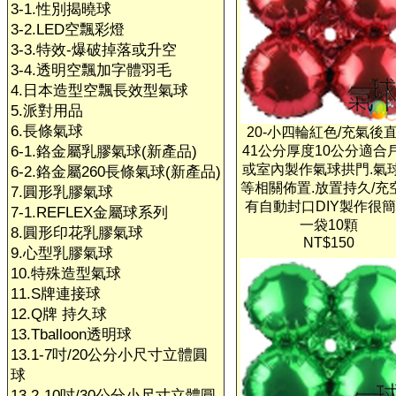
3-1.性別揭曉球
3-2.LED空飄彩燈
3-3.特效-爆破掉落或升空
3-4.透明空飄加字體羽毛
4.日本造型空飄長效型氣球
5.派對用品
6.長條氣球
20-小四輪紅色/充氣後
6-1.鉻金屬乳膠氣球(新產品)
41公分厚度10公分適合
或室內製作氣球拱門.氣
6-2.鉻金屬260長條氣球(新產品)
等相關佈置.放置持久/充
7.圓形乳膠氣球
有自動封口DIY製作很簡
7-1.REFLEX金屬球系列
一袋10顆
8.圓形印花乳膠氣球
NT$150
9.心型乳膠氣球
10.特殊造型氣球
11.S牌連接球
12.Q牌 持久球
13.Tballoon透明球
13.1-7吋/20公分小尺寸立體圓
球
13.2-10吋/30公分小尺寸立體圓