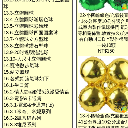
球
13.3-立體圓球
22-小四輪綠色/充氣後
13.4-立體圓球漸層色球
41公分厚度10公分適合
13.5-立體圓球彩繪球
或室內製作氣球拱門.氣
13.6-立體圓球四面圖案球
等相關佈置.放置持久/充
13.7-立體球立方型球
有自動封口DIY製作很簡
一袋10顆
13.8-立體球鑽石型球
NT$150
13.9-20吋透明泡泡球
13.10-大尺寸立體圓球
14.寵物散步氣球
15.站立氣球
16.各式鋁箔氣球如下:
16.1-生日篇
16.2-情人節&婚禮&浪漫愛情篇
16.3-電影&卡通篇
16.3.1-電影&卡通篇(版)
16.3-1米奇、米妮系列
18-小四輪金色/充氣後
16.3-2凱蒂貓系列
41公分厚度10公分適合
16.3-3維尼系列
或室內製作氣球拱門.氣