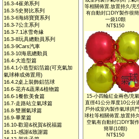
16.3-4崔弟系列
等相關佈置.放置持久/充
16.3-5史努比系列
有自動封口DIY製作很簡
16.3-6海綿寶寶系列
一袋10顆
16.3-7公主系列
NT$150
16.3-7.1冰雪奇緣
16.3-8玩具總動員系列
16.3-9Cars汽車
16.3-10海底總動員
16.4-大造型篇
16.4.1小造型鋁箔篇(可充氣加
氣球棒或佈置用)
16.4.2桌上裝飾鋁箔球
16.6-花卉&蔬果&植物篇
16.6-1餐飲美食篇
15-小四輪紅金兩色/充
直徑41公分厚度10公分
16.7-走路站立氣球篇
戶外或室內製作氣球拱門
16.8-雙層氣球篇
球柱等相關佈置.放置持久
16.9-畢業篇
空氣有自動封口DIY製
16.10-歡迎&祝賀&祝福篇
簡單(10顆)
16.11-感謝&致謝篇
NT$150