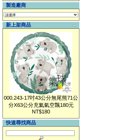
製造廠商
新上架商品
000.243-17吋43公分無尾熊71公
分X63公分充氦氣空飄180元
NT$180
快速尋找商品