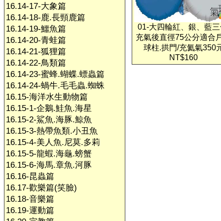
16.14-17-大象篇
16.14-18-鹿.長頸鹿篇
01-大四輪紅、銀、藍三
16.14-19-鱷魚篇
充氣後直徑75公分適合
16.14-20-青蛙篇
球柱.拱門/充氦氣350
16.14-21-狐狸篇
NT$160
16.14-22-鳥類篇
16.14-23-蜜蜂.蝴蝶.螵蟲篇
16.14-24-蝸牛.毛毛蟲.蜘蛛
16.15-海洋水生動物篇
16.15-1-企鵝.鮭魚.海星
16.15-2-鯊魚.海豚.鯨魚
16.15-3-熱帶魚類.小丑魚
16.15-4-美人魚.尼莫.多莉
16.15-5-龍蝦.海龜.螃蟹
16.15-6-海馬.章魚.河豚
16.16-昆蟲篇
16.17-歡樂篇(笑臉)
16.18-音樂篇
16.19-運動篇