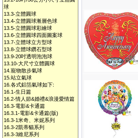
球
13.3-立體圓球
13.4-立體圓球漸層色球
13.5-立體圓球彩繪球
13.6-立體圓球四面圖案球
13.7-立體球立方型球
13.8-立體球鑽石型球
13.9-20吋透明泡泡球
13.10-大尺寸立體圓球
14.寵物散步氣球
15.站立氣球
16.各式鋁箔氣球如下:
16.1-生日篇
16.2-情人節&婚禮&浪漫愛情篇
16.3-電影&卡通篇
16.3.1-電影&卡通篇(版)
16.3-1米奇、米妮系列
16.3-2凱蒂貓系列
16.3-3維尼系列