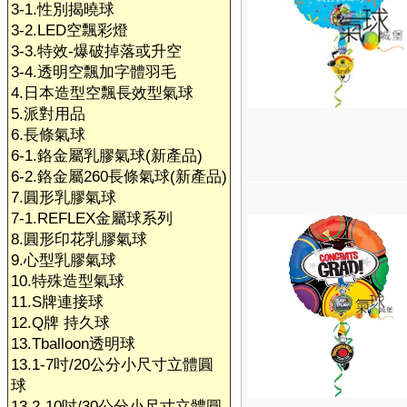
3-1.性別揭曉球
3-2.LED空飄彩燈
3-3.特效-爆破掉落或升空
3-4.透明空飄加字體羽毛
4.日本造型空飄長效型氣球
5.派對用品
6.長條氣球
6-1.鉻金屬乳膠氣球(新產品)
6-2.鉻金屬260長條氣球(新產品)
7.圓形乳膠氣球
7-1.REFLEX金屬球系列
8.圓形印花乳膠氣球
9.心型乳膠氣球
10.特殊造型氣球
11.S牌連接球
12.Q牌 持久球
13.Tballoon透明球
13.1-7吋/20公分小尺寸立體圓
球
13.2-10吋/30公分小尺寸立體圓