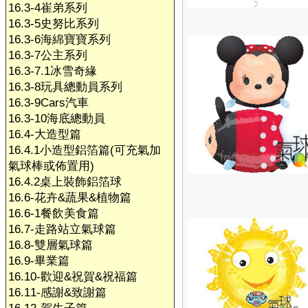
16.3-4崔弟系列
16.3-5史努比系列
16.3-6海綿寶寶系列
16.3-7公主系列
16.3-7.1冰雪奇緣
16.3-8玩具總動員系列
16.3-9Cars汽車
16.3-10海底總動員
16.4-大造型篇
16.4.1小造型鋁箔篇(可充氣加
氣球棒或佈置用)
16.4.2桌上裝飾鋁箔球
16.6-花卉&蔬果&植物篇
16.6-1餐飲美食篇
16.7-走路站立氣球篇
16.8-雙層氣球篇
16.9-畢業篇
16.10-歡迎&祝賀&祝福篇
16.11-感謝&致謝篇