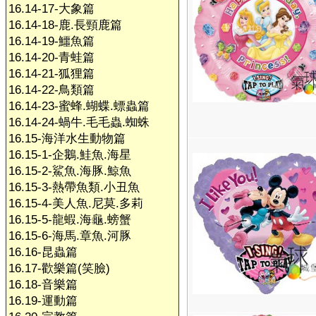
16.14-17-大象篇
16.14-18-鹿.長頸鹿篇
16.14-19-鱷魚篇
16.14-20-青蛙篇
16.14-21-狐狸篇
16.14-22-鳥類篇
16.14-23-蜜蜂.蝴蝶.螵蟲篇
16.14-24-蝸牛.毛毛蟲.蜘蛛
16.15-海洋水生動物篇
16.15-1-企鵝.鮭魚.海星
16.15-2-鯊魚.海豚.鯨魚
16.15-3-熱帶魚類.小丑魚
16.15-4-美人魚.尼莫.多莉
16.15-5-龍蝦.海龜.螃蟹
16.15-6-海馬.章魚.河豚
16.16-昆蟲篇
16.17-歡樂篇(笑臉)
16.18-音樂篇
16.19-運動篇