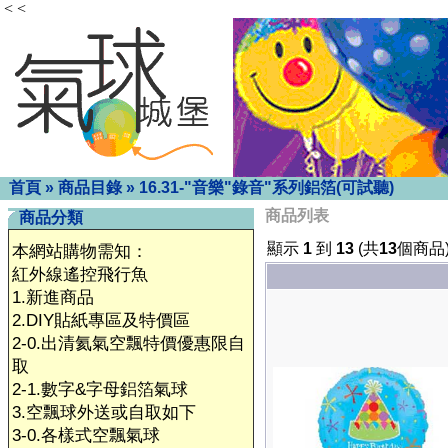
< <
首頁
»
商品目錄
»
16.31-"音樂"錄音"系列鋁箔(可試聽)
商品列表
商品分類
顯示
1
到
13
(共
13
個商品
本網站購物需知：
紅外線遙控飛行魚
1.新進商品
2.DIY貼紙專區及特價區
2-0.出清氦氣空飄特價優惠限自
取
2-1.數字&字母鋁箔氣球
3.空飄球外送或自取如下
3-0.各樣式空飄氣球