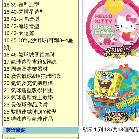
16.39-錐型造型
16.40-閃耀星造型
16.41-月亮造型
16.42-流線造型
16.43-太陽篇
16.45-18"似沙灘球(可飄3~4星
期)
16.46-氣球城堡鋁箔球
17.氣球造型書籍&雜誌
18.周邊及專業器材
19.廣告氣球&鋁箔球印製
20.氦氣及充氣機租借
21.氣球造型教學招生
22.氣球造型線上教學
23.長條球作品欣賞
25.雙頭連結球DIY教學
26.特殊造型氣球作品
顯示
1
到
13
(共
13
個商品
製造廠商