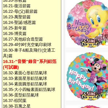
16.20-宗教篇
16.21-復活節篇
16.22-母(父)親節篇
16.23-萬聖節篇
16.24-聖誕/感恩篇
16.25-新年篇
16.26-博奕篇
16.27-其他綜合造型篇
16.29-4吋9吋充空氣印刷球
16.30-車子&船及飛行(交通工
具)篇
16.31-"音樂"錄音"系列鋁箔
(可試聽)
16.32-素面心形鋁箔氣球
16.33-素面星形鋁箔氣球
16.34-素面圓形鋁箔氣球
16.35-大小四輪素面鋁箔氣球
16.36-蛋型鋁箔氣球
16.37-棕閭葉
16.38-百萬之星