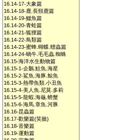
16.14-17-大象篇
16.14-18-鹿.長頸鹿篇
16.14-19-鱷魚篇
16.14-20-青蛙篇
16.14-21-狐狸篇
16.14-22-鳥類篇
16.14-23-蜜蜂.蝴蝶.螵蟲篇
16.14-24-蝸牛.毛毛蟲.蜘蛛
16.15-海洋水生動物篇
16.15-1-企鵝.鮭魚.海星
16.15-2-鯊魚.海豚.鯨魚
16.15-3-熱帶魚類.小丑魚
16.15-4-美人魚.尼莫.多莉
16.15-5-龍蝦.海龜.螃蟹
16.15-6-海馬.章魚.河豚
16.16-昆蟲篇
16.17-歡樂篇(笑臉)
16.18-音樂篇
16.19-運動篇