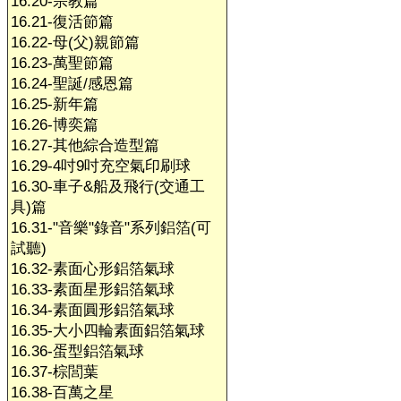
16.20-宗教篇
16.21-復活節篇
16.22-母(父)親節篇
16.23-萬聖節篇
16.24-聖誕/感恩篇
16.25-新年篇
16.26-博奕篇
16.27-其他綜合造型篇
16.29-4吋9吋充空氣印刷球
16.30-車子&船及飛行(交通工
具)篇
16.31-"音樂"錄音"系列鋁箔(可
試聽)
16.32-素面心形鋁箔氣球
16.33-素面星形鋁箔氣球
16.34-素面圓形鋁箔氣球
16.35-大小四輪素面鋁箔氣球
16.36-蛋型鋁箔氣球
16.37-棕閭葉
16.38-百萬之星