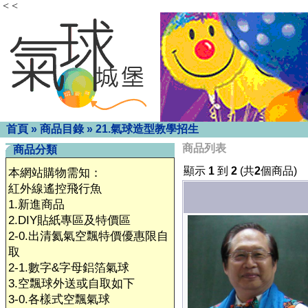
< <
首頁
»
商品目錄
»
21.氣球造型教學招生
商品列表
商品分類
顯示
1
到
2
(共
2
個商品)
本網站購物需知：
紅外線遙控飛行魚
1.新進商品
2.DIY貼紙專區及特價區
2-0.出清氦氣空飄特價優惠限自
取
2-1.數字&字母鋁箔氣球
3.空飄球外送或自取如下
3-0.各樣式空飄氣球