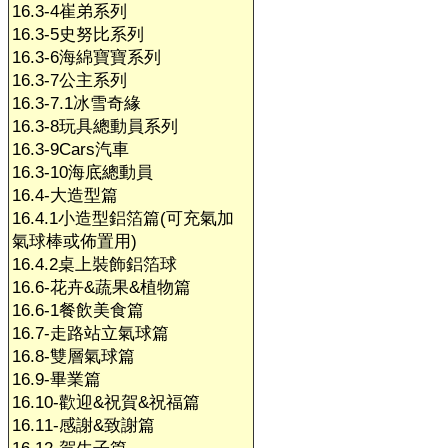
16.3-4崔弟系列
16.3-5史努比系列
16.3-6海綿寶寶系列
16.3-7公主系列
16.3-7.1冰雪奇緣
16.3-8玩具總動員系列
16.3-9Cars汽車
16.3-10海底總動員
16.4-大造型篇
16.4.1小造型鋁箔篇(可充氣加
氣球棒或佈置用)
16.4.2桌上裝飾鋁箔球
16.6-花卉&蔬果&植物篇
16.6-1餐飲美食篇
16.7-走路站立氣球篇
16.8-雙層氣球篇
16.9-畢業篇
16.10-歡迎&祝賀&祝福篇
16.11-感謝&致謝篇