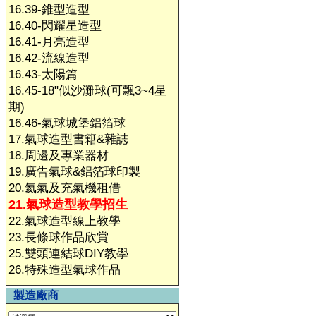
16.39-錐型造型
16.40-閃耀星造型
16.41-月亮造型
16.42-流線造型
16.43-太陽篇
16.45-18"似沙灘球(可飄3~4星
期)
16.46-氣球城堡鋁箔球
17.氣球造型書籍&雜誌
18.周邊及專業器材
19.廣告氣球&鋁箔球印製
20.氦氣及充氣機租借
21.氣球造型教學招生
22.氣球造型線上教學
23.長條球作品欣賞
25.雙頭連結球DIY教學
26.特殊造型氣球作品
製造廠商