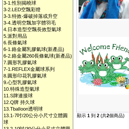
3-1.性別揭曉球
3-2.LED空飄彩燈
3-3.特效-爆破掉落或升空
3-4.透明空飄加字體羽毛
4.日本造型空飄長效型氣球
5.派對用品
6.長條氣球
6-1.鉻金屬乳膠氣球(新產品)
6-2.鉻金屬260長條氣球(新產品)
7.圓形乳膠氣球
7-1.REFLEX金屬球系列
8.圓形印花乳膠氣球
9.心型乳膠氣球
10.特殊造型氣球
11.S牌連接球
12.Q牌 持久球
13.Tballoon透明球
13.1-7吋/20公分小尺寸立體圓
顯示
1
到
2
(共
2
個商品)
球
13.2-10吋/30公分小尺寸立體圓