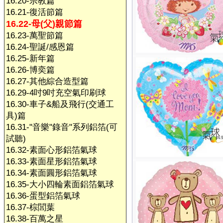
16.20-宗教篇
16.21-復活節篇
16.22-母(父)親節篇
16.23-萬聖節篇
16.24-聖誕/感恩篇
16.25-新年篇
16.26-博奕篇
16.27-其他綜合造型篇
16.29-4吋9吋充空氣印刷球
16.30-車子&船及飛行(交通工
具)篇
16.31-"音樂"錄音"系列鋁箔(可
試聽)
16.32-素面心形鋁箔氣球
16.33-素面星形鋁箔氣球
16.34-素面圓形鋁箔氣球
16.35-大小四輪素面鋁箔氣球
16.36-蛋型鋁箔氣球
16.37-棕閭葉
16.38-百萬之星