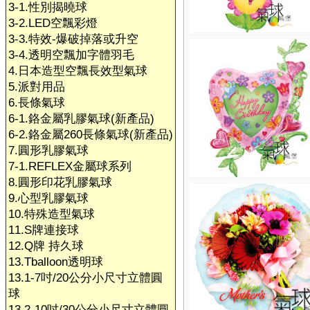
3-1.性別揭曉球
3-2.LED空飄彩燈
3-3.特效-爆破掉落或升空
3-4.透明空飄加字體羽毛
4.日本造型空飄長效型氣球
5.派對用品
6.長條氣球
6-1.鉻金屬乳膠氣球(新產品)
6-2.鉻金屬260長條氣球(新產品)
7.圓形乳膠氣球
7-1.REFLEX金屬球系列
8.圓形印花乳膠氣球
9.心型乳膠氣球
10.特殊造型氣球
11.S牌連接球
12.Q牌 持久球
13.Tballoon透明球
13.1-7吋/20公分小尺寸立體圓
球
13.2-10吋/30公分小尺寸立體圓