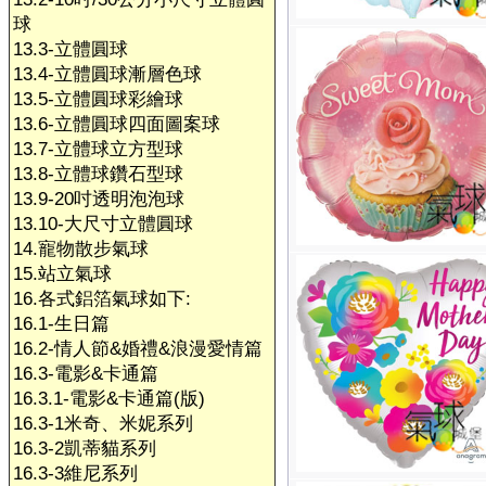
球
13.3-立體圓球
13.4-立體圓球漸層色球
13.5-立體圓球彩繪球
13.6-立體圓球四面圖案球
13.7-立體球立方型球
13.8-立體球鑽石型球
13.9-20吋透明泡泡球
13.10-大尺寸立體圓球
14.寵物散步氣球
15.站立氣球
16.各式鋁箔氣球如下:
16.1-生日篇
16.2-情人節&婚禮&浪漫愛情篇
16.3-電影&卡通篇
16.3.1-電影&卡通篇(版)
16.3-1米奇、米妮系列
16.3-2凱蒂貓系列
16.3-3維尼系列