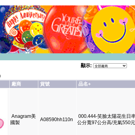
顯示:
)
廠商
貨號
品名+
Anagram美
000.444-笑臉太陽花生日串
A08590hh110n
國製
公分寬97公分高/充氣550