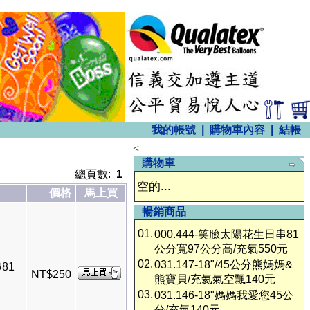
我的帳號
|
購物車內容
|
結帳
<
購物車
總頁數:
1
空的...
價格
馬上買
暢銷商品
01.
000.444-笑臉太陽花生日串81
公分寬97公分高/充氣550元
02.
031.147-18"/45公分熊媽媽&
81
NT$250
熊寶貝/充氦氣空飄140元
元
03.
031.146-18"媽媽我愛您45公
分/充氣140元