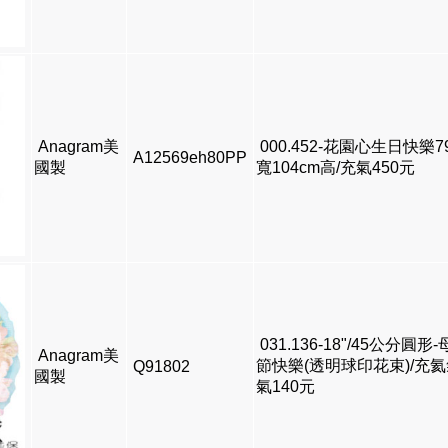
Anagram美
000.452-花園心生日快樂7
A12569eh80PP
國製
寬104cm高/充氣450元
031.136-18"/45公分圓形
Anagram美
節快樂(透明球印花束)/充
Q91802
國製
氣140元