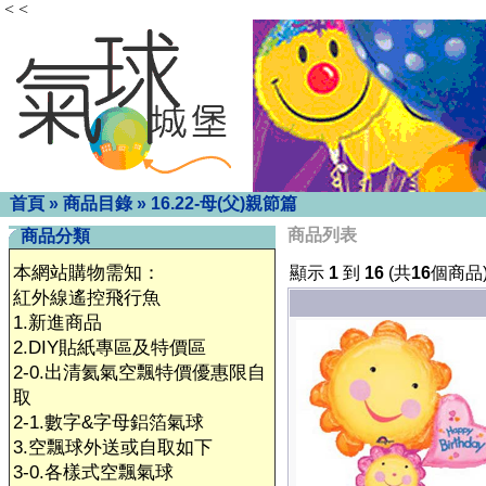
< <
首頁
»
商品目錄
»
16.22-母(父)親節篇
商品列表
商品分類
本網站購物需知：
顯示
1
到
16
(共
16
個商品
紅外線遙控飛行魚
1.新進商品
2.DIY貼紙專區及特價區
2-0.出清氦氣空飄特價優惠限自
取
2-1.數字&字母鋁箔氣球
3.空飄球外送或自取如下
3-0.各樣式空飄氣球