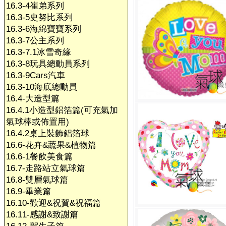
16.3-4崔弟系列
16.3-5史努比系列
16.3-6海綿寶寶系列
16.3-7公主系列
16.3-7.1冰雪奇緣
16.3-8玩具總動員系列
16.3-9Cars汽車
16.3-10海底總動員
16.4-大造型篇
16.4.1小造型鋁箔篇(可充氣加
氣球棒或佈置用)
16.4.2桌上裝飾鋁箔球
16.6-花卉&蔬果&植物篇
16.6-1餐飲美食篇
16.7-走路站立氣球篇
16.8-雙層氣球篇
16.9-畢業篇
16.10-歡迎&祝賀&祝福篇
16.11-感謝&致謝篇