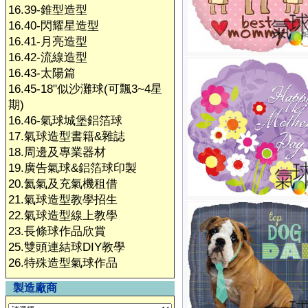
16.39-錐型造型
16.40-閃耀星造型
16.41-月亮造型
16.42-流線造型
16.43-太陽篇
16.45-18"似沙灘球(可飄3~4星
期)
16.46-氣球城堡鋁箔球
17.氣球造型書籍&雜誌
18.周邊及專業器材
19.廣告氣球&鋁箔球印製
20.氦氣及充氣機租借
21.氣球造型教學招生
22.氣球造型線上教學
23.長條球作品欣賞
25.雙頭連結球DIY教學
26.特殊造型氣球作品
製造廠商