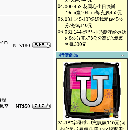
04.
000.452-花園心生日快樂
79cm寬104cm高/充氣450元
05.
031.145-18"媽媽我愛你45公
分/充氣140元
06.
031.144-造型-小熊獻花給媽媽
(48公分寬x73公分高)/充氦氣
9cm
空飄380元
NT$180
特價商品
-母親
氦氣空
NT$50
31-18"字母球-U充氦氣110元(可
充空氣或氦氣使用,DIY超實用)