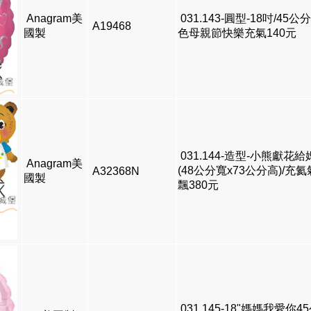
Anagram美
031.143-圓型-18吋/45公
A19468
國製
色母親節快樂充氣140元
031.144-造型-小熊獻花
Anagram美
(48公分寬x73公分高)/充
A32368N
國製
飄380元
031.145-18"媽媽我愛你4