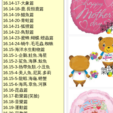
16.14-17-大象篇
16.14-18-鹿.長頸鹿篇
16.14-19-鱷魚篇
16.14-20-青蛙篇
16.14-21-狐狸篇
16.14-22-鳥類篇
16.14-23-蜜蜂.蝴蝶.螵蟲篇
16.14-24-蝸牛.毛毛蟲.蜘蛛
16.15-海洋水生動物篇
16.15-1-企鵝.鮭魚.海星
16.15-2-鯊魚.海豚.鯨魚
16.15-3-熱帶魚類.小丑魚
16.15-4-美人魚.尼莫.多莉
16.15-5-龍蝦.海龜.螃蟹
16.15-6-海馬.章魚.河豚
16.16-昆蟲篇
16.17-歡樂篇(笑臉)
16.18-音樂篇
16.19-運動篇