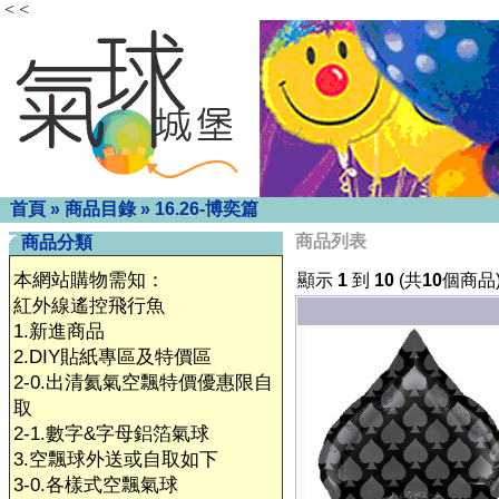
< <
首頁
»
商品目錄
»
16.26-博奕篇
商品列表
商品分類
本網站購物需知：
顯示
1
到
10
(共
10
個商品
紅外線遙控飛行魚
1.新進商品
2.DIY貼紙專區及特價區
2-0.出清氦氣空飄特價優惠限自
取
2-1.數字&字母鋁箔氣球
3.空飄球外送或自取如下
3-0.各樣式空飄氣球