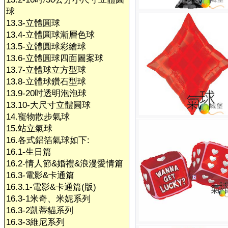
球
13.3-立體圓球
13.4-立體圓球漸層色球
13.5-立體圓球彩繪球
13.6-立體圓球四面圖案球
13.7-立體球立方型球
13.8-立體球鑽石型球
13.9-20吋透明泡泡球
13.10-大尺寸立體圓球
14.寵物散步氣球
15.站立氣球
16.各式鋁箔氣球如下:
16.1-生日篇
16.2-情人節&婚禮&浪漫愛情篇
16.3-電影&卡通篇
16.3.1-電影&卡通篇(版)
16.3-1米奇、米妮系列
16.3-2凱蒂貓系列
16.3-3維尼系列