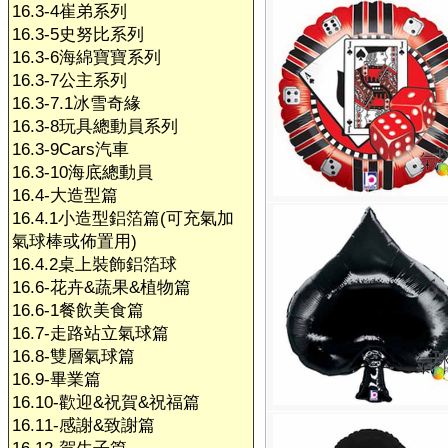
16.3-4崔弟系列
16.3-5史努比系列
16.3-6海綿寶寶系列
16.3-7公主系列
16.3-7.1冰雪奇緣
16.3-8玩具總動員系列
16.3-9Cars汽車
16.3-10海底總動員
16.4-大造型篇
16.4.1小造型鋁箔篇(可充氣加
氣球棒或佈置用)
16.4.2桌上裝飾鋁箔球
16.6-花卉&蔬果&植物篇
16.6-1餐飲美食篇
16.7-走路站立氣球篇
16.8-雙層氣球篇
16.9-畢業篇
16.10-歡迎&祝賀&祝福篇
16.11-感謝&致謝篇