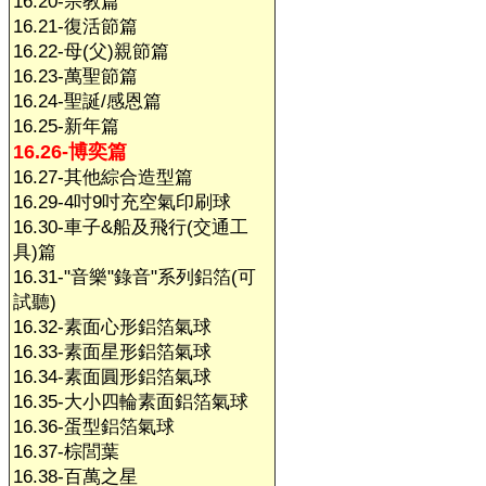
16.20-宗教篇
16.21-復活節篇
16.22-母(父)親節篇
16.23-萬聖節篇
16.24-聖誕/感恩篇
16.25-新年篇
16.26-博奕篇
16.27-其他綜合造型篇
16.29-4吋9吋充空氣印刷球
16.30-車子&船及飛行(交通工
具)篇
16.31-"音樂"錄音"系列鋁箔(可
試聽)
16.32-素面心形鋁箔氣球
16.33-素面星形鋁箔氣球
16.34-素面圓形鋁箔氣球
16.35-大小四輪素面鋁箔氣球
16.36-蛋型鋁箔氣球
16.37-棕閭葉
16.38-百萬之星