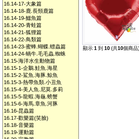
16.14-17-大象篇
16.14-18-鹿.長頸鹿篇
16.14-19-鱷魚篇
16.14-20-青蛙篇
16.14-21-狐狸篇
16.14-22-鳥類篇
16.14-23-蜜蜂.蝴蝶.螵蟲篇
顯示
1
到
10
(共
10
個商品
16.14-24-蝸牛.毛毛蟲.蜘蛛
16.15-海洋水生動物篇
16.15-1-企鵝.鮭魚.海星
16.15-2-鯊魚.海豚.鯨魚
16.15-3-熱帶魚類.小丑魚
16.15-4-美人魚.尼莫.多莉
16.15-5-龍蝦.海龜.螃蟹
16.15-6-海馬.章魚.河豚
16.16-昆蟲篇
16.17-歡樂篇(笑臉)
16.18-音樂篇
16.19-運動篇