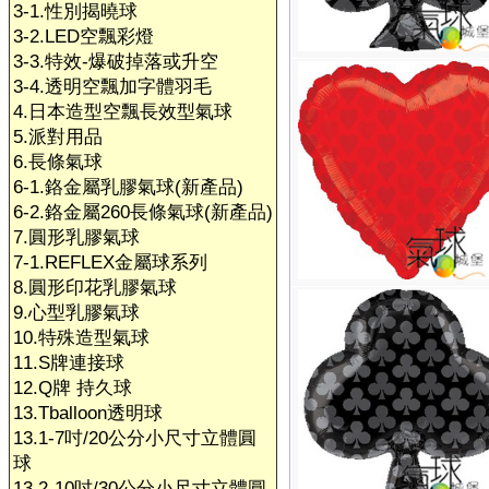
3-1.性別揭曉球
3-2.LED空飄彩燈
3-3.特效-爆破掉落或升空
3-4.透明空飄加字體羽毛
4.日本造型空飄長效型氣球
5.派對用品
6.長條氣球
6-1.鉻金屬乳膠氣球(新產品)
6-2.鉻金屬260長條氣球(新產品)
7.圓形乳膠氣球
7-1.REFLEX金屬球系列
8.圓形印花乳膠氣球
9.心型乳膠氣球
10.特殊造型氣球
11.S牌連接球
12.Q牌 持久球
13.Tballoon透明球
13.1-7吋/20公分小尺寸立體圓
球
13.2-10吋/30公分小尺寸立體圓