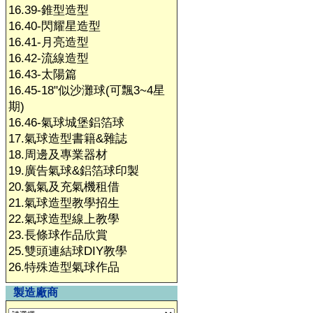
16.39-錐型造型
16.40-閃耀星造型
16.41-月亮造型
16.42-流線造型
16.43-太陽篇
16.45-18"似沙灘球(可飄3~4星
期)
16.46-氣球城堡鋁箔球
17.氣球造型書籍&雜誌
18.周邊及專業器材
19.廣告氣球&鋁箔球印製
20.氦氣及充氣機租借
21.氣球造型教學招生
22.氣球造型線上教學
23.長條球作品欣賞
25.雙頭連結球DIY教學
26.特殊造型氣球作品
製造廠商