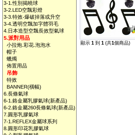
3-1.性別揭曉球
3-2.LED空飄彩燈
3-3.特效-爆破掉落或升空
3-4.透明空飄加字體羽毛
4.日本造型空飄長效型氣球
5.派對用品
顯示
1
到
1
(共
1
個商品)
小拉炮.彩花.泡泡水
帽子
蠟燭
佈置用品
吊飾
特效
BANNER(橫幅)
6.長條氣球
6-1.鉻金屬乳膠氣球(新產品)
6-2.鉻金屬260長條氣球(新產品)
7.圓形乳膠氣球
7-1.REFLEX金屬球系列
8.圓形印花乳膠氣球