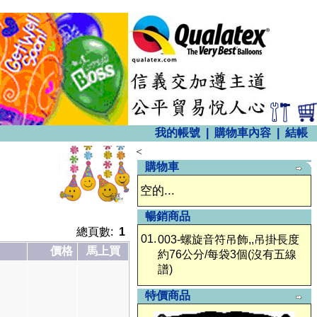
我的帳號
|
購物車內容
|
結帳
<
購物車
空的...
暢銷商品
總頁數:
1
01.
003-螺旋音符吊飾,,吊掛長度
價格
馬上買
約76公分/每袋3個(沒有五線
譜)
特價商品