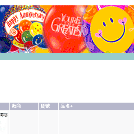
廠商
貨號
品名+