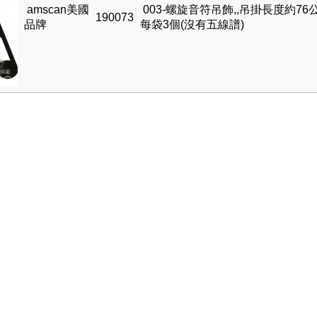
amscan美國
003-螺旋音符吊飾,,吊掛長度約76公
190073
品牌
每袋3個(沒有五線譜)