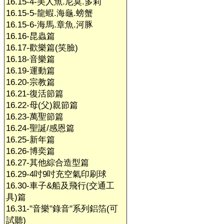
16.15-4-美人魚.尼莫.多莉
16.15-5-龍蝦.海龜.螃蟹
16.15-6-海馬.章魚.河豚
16.16-昆蟲篇
16.17-歡樂篇(笑臉)
16.18-音樂篇
16.19-運動篇
16.20-宗教篇
16.21-復活節篇
16.22-母(父)親節篇
16.23-萬聖節篇
16.24-聖誕/感恩篇
16.25-新年篇
16.26-博奕篇
16.27-其他綜合造型篇
16.29-4吋9吋充空氣印刷球
16.30-車子&船及飛行(交通工
具)篇
16.31-"音樂"錄音"系列鋁箔(可
試聽)