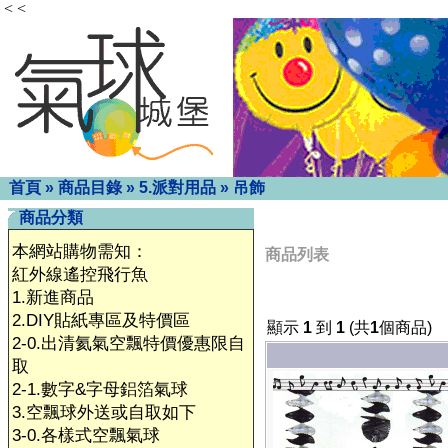
< <
首頁
»
商品目錄
»
5.派對用品
»
吊飾
商品分類
本網站購物需知：
商品列表
紅外線遙控飛行魚
1.新進商品
2.DIY貼紙專區及特價區
顯示
1
到
1
(共
1
個商品)
2-0.出清氦氣空飄特價優惠限自
取
2-1.數字&字母鋁箔氣球
3.空飄球外送或自取如下
3-0.各樣式空飄氣球