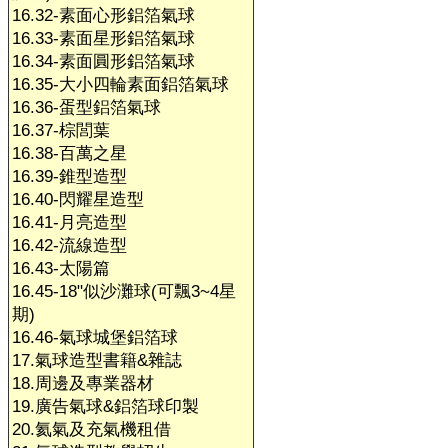
16.32-素面心形鋁箔氣球
16.33-素面星形鋁箔氣球
16.34-素面圓形鋁箔氣球
16.35-大小四輪素面鋁箔氣球
16.36-蛋型鋁箔氣球
16.37-棕閭葉
16.38-百萬之星
16.39-錐型造型
16.40-閃耀星造型
16.41-月亮造型
16.42-流線造型
16.43-太陽篇
16.45-18"似沙灘球(可飄3~4星
期)
16.46-氣球城堡鋁箔球
17.氣球造型書籍&雜誌
18.周邊及專業器材
19.廣告氣球&鋁箔球印製
20.氦氣及充氣機租借