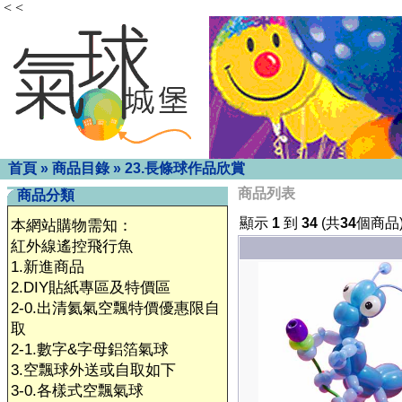
< <
首頁
»
商品目錄
»
23.長條球作品欣賞
商品列表
商品分類
顯示
1
到
34
(共
34
個商品
本網站購物需知：
紅外線遙控飛行魚
1.新進商品
2.DIY貼紙專區及特價區
2-0.出清氦氣空飄特價優惠限自
取
2-1.數字&字母鋁箔氣球
3.空飄球外送或自取如下
3-0.各樣式空飄氣球