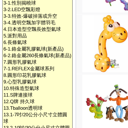
3-1.性別揭曉球
3-2.LED空飄彩燈
3-3.特效-爆破掉落或升空
3-4.透明空飄加字體羽毛
4.日本造型空飄長效型氣球
5.派對用品
6.長條氣球
6-1.鉻金屬乳膠氣球(新產品)
6-2.鉻金屬260長條氣球(新產品)
7.圓形乳膠氣球
7-1.REFLEX金屬球系列
8.圓形印花乳膠氣球
9.心型乳膠氣球
10.特殊造型氣球
11.S牌連接球
12.Q牌 持久球
13.Tballoon透明球
13.1-7吋/20公分小尺寸立體圓
球
13.2-10吋/30公分小尺寸立體圓