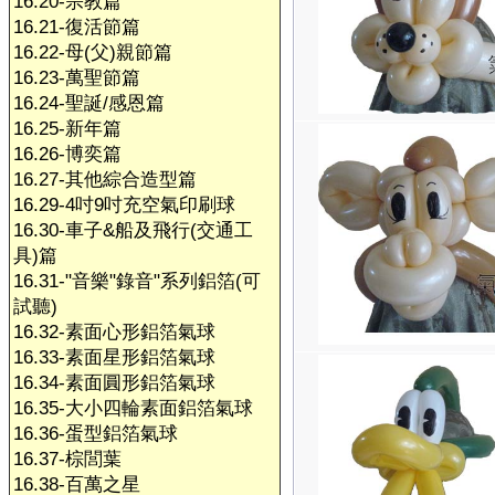
16.20-宗教篇
16.21-復活節篇
16.22-母(父)親節篇
16.23-萬聖節篇
16.24-聖誕/感恩篇
16.25-新年篇
16.26-博奕篇
16.27-其他綜合造型篇
16.29-4吋9吋充空氣印刷球
16.30-車子&船及飛行(交通工
具)篇
16.31-"音樂"錄音"系列鋁箔(可
試聽)
16.32-素面心形鋁箔氣球
16.33-素面星形鋁箔氣球
16.34-素面圓形鋁箔氣球
16.35-大小四輪素面鋁箔氣球
16.36-蛋型鋁箔氣球
16.37-棕閭葉
16.38-百萬之星