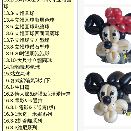
球
13.3-立體圓球
13.4-立體圓球漸層色球
13.5-立體圓球彩繪球
13.6-立體圓球四面圖案球
13.7-立體球立方型球
13.8-立體球鑽石型球
13.9-20吋透明泡泡球
13.10-大尺寸立體圓球
14.寵物散步氣球
15.站立氣球
16.各式鋁箔氣球如下:
16.1-生日篇
16.2-情人節&婚禮&浪漫愛情篇
16.3-電影&卡通篇
16.3.1-電影&卡通篇(版)
16.3-1米奇、米妮系列
16.3-2凱蒂貓系列
16.3-3維尼系列