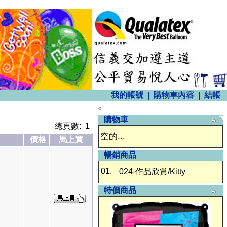
我的帳號
|
購物車內容
|
結帳
<
購物車
總頁數:
1
空的...
價格
馬上買
暢銷商品
01.
024-作品欣賞/Kitty
特價商品