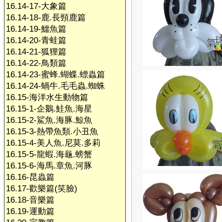
16.14-17-大象篇
16.14-18-鹿.長頸鹿篇
16.14-19-鱷魚篇
16.14-20-青蛙篇
16.14-21-狐狸篇
16.14-22-鳥類篇
16.14-23-蜜蜂.蝴蝶.螵蟲篇
16.14-24-蝸牛.毛毛蟲.蜘蛛
16.15-海洋水生動物篇
16.15-1-企鵝.鮭魚.海星
16.15-2-鯊魚.海豚.鯨魚
16.15-3-熱帶魚類.小丑魚
16.15-4-美人魚.尼莫.多莉
16.15-5-龍蝦.海龜.螃蟹
16.15-6-海馬.章魚.河豚
16.16-昆蟲篇
16.17-歡樂篇(笑臉)
16.18-音樂篇
16.19-運動篇