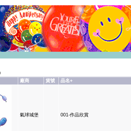
)
廠商
貨號
品名+
氣球城堡
001-作品欣賞