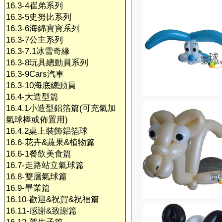
16.3-4崔弟系列
16.3-5史努比系列
16.3-6海綿寶寶系列
16.3-7公主系列
16.3-7.1冰雪奇緣
16.3-8玩具總動員系列
16.3-9Cars汽車
16.3-10海底總動員
16.4-大造型篇
16.4.1小造型鋁箔篇(可充氣加
氣球棒或佈置用)
16.4.2桌上裝飾鋁箔球
16.6-花卉&蔬果&植物篇
16.6-1餐飲美食篇
16.7-走路站立氣球篇
16.8-雙層氣球篇
16.9-畢業篇
16.10-歡迎&祝賀&祝福篇
16.11-感謝&致謝篇