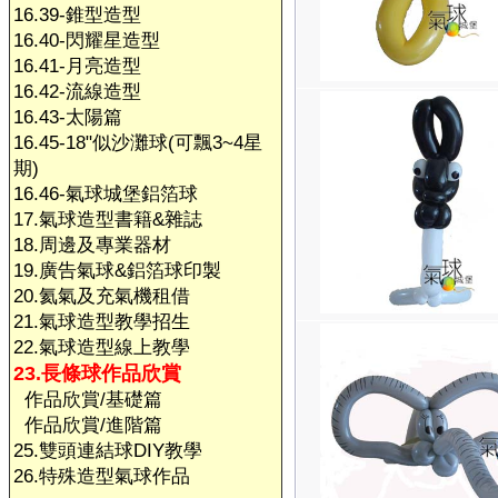
16.39-錐型造型
16.40-閃耀星造型
16.41-月亮造型
16.42-流線造型
16.43-太陽篇
16.45-18"似沙灘球(可飄3~4星
期)
16.46-氣球城堡鋁箔球
17.氣球造型書籍&雜誌
18.周邊及專業器材
19.廣告氣球&鋁箔球印製
20.氦氣及充氣機租借
21.氣球造型教學招生
22.氣球造型線上教學
23.長條球作品欣賞
作品欣賞/基礎篇
作品欣賞/進階篇
25.雙頭連結球DIY教學
26.特殊造型氣球作品