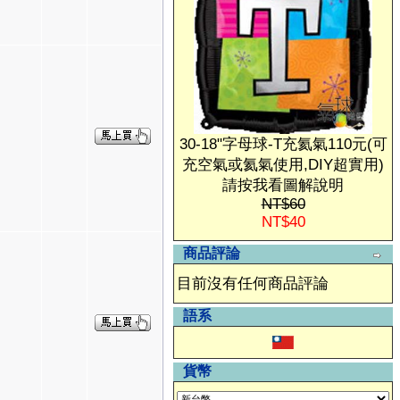
30-18"字母球-T充氦氣110元(可
充空氣或氦氣使用,DIY超實用)
請按我看圖解說明
NT$60
NT$40
商品評論
目前沒有任何商品評論
語系
貨幣