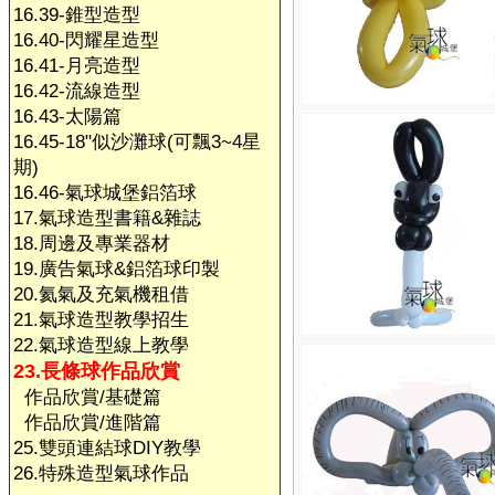
16.39-錐型造型
16.40-閃耀星造型
16.41-月亮造型
16.42-流線造型
16.43-太陽篇
16.45-18"似沙灘球(可飄3~4星
期)
16.46-氣球城堡鋁箔球
17.氣球造型書籍&雜誌
18.周邊及專業器材
19.廣告氣球&鋁箔球印製
20.氦氣及充氣機租借
21.氣球造型教學招生
22.氣球造型線上教學
23.長條球作品欣賞
作品欣賞/基礎篇
作品欣賞/進階篇
25.雙頭連結球DIY教學
26.特殊造型氣球作品