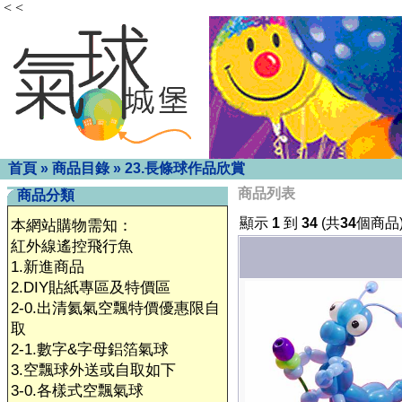
< <
首頁
»
商品目錄
»
23.長條球作品欣賞
商品列表
商品分類
顯示
1
到
34
(共
34
個商品
本網站購物需知：
紅外線遙控飛行魚
1.新進商品
2.DIY貼紙專區及特價區
2-0.出清氦氣空飄特價優惠限自
取
2-1.數字&字母鋁箔氣球
3.空飄球外送或自取如下
3-0.各樣式空飄氣球