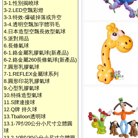
3-1.性別揭曉球
3-2.LED空飄彩燈
3-3.特效-爆破掉落或升空
3-4.透明空飄加字體羽毛
4.日本造型空飄長效型氣球
5.派對用品
6.長條氣球
6-1.鉻金屬乳膠氣球(新產品)
6-2.鉻金屬260長條氣球(新產品)
7.圓形乳膠氣球
7-1.REFLEX金屬球系列
8.圓形印花乳膠氣球
9.心型乳膠氣球
10.特殊造型氣球
11.S牌連接球
12.Q牌 持久球
13.Tballoon透明球
13.1-7吋/20公分小尺寸立體圓
球
13.2-10吋/30公分小尺寸立體圓