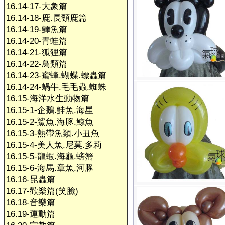
16.14-17-大象篇
16.14-18-鹿.長頸鹿篇
16.14-19-鱷魚篇
16.14-20-青蛙篇
16.14-21-狐狸篇
16.14-22-鳥類篇
16.14-23-蜜蜂.蝴蝶.螵蟲篇
16.14-24-蝸牛.毛毛蟲.蜘蛛
16.15-海洋水生動物篇
16.15-1-企鵝.鮭魚.海星
16.15-2-鯊魚.海豚.鯨魚
16.15-3-熱帶魚類.小丑魚
16.15-4-美人魚.尼莫.多莉
16.15-5-龍蝦.海龜.螃蟹
16.15-6-海馬.章魚.河豚
16.16-昆蟲篇
16.17-歡樂篇(笑臉)
16.18-音樂篇
16.19-運動篇