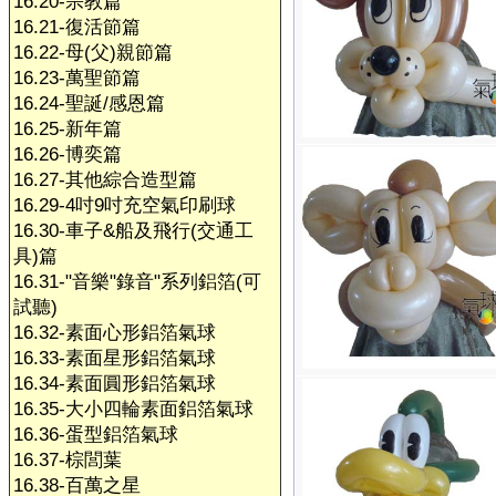
16.20-宗教篇
16.21-復活節篇
16.22-母(父)親節篇
16.23-萬聖節篇
16.24-聖誕/感恩篇
16.25-新年篇
16.26-博奕篇
16.27-其他綜合造型篇
16.29-4吋9吋充空氣印刷球
16.30-車子&船及飛行(交通工
具)篇
16.31-"音樂"錄音"系列鋁箔(可
試聽)
16.32-素面心形鋁箔氣球
16.33-素面星形鋁箔氣球
16.34-素面圓形鋁箔氣球
16.35-大小四輪素面鋁箔氣球
16.36-蛋型鋁箔氣球
16.37-棕閭葉
16.38-百萬之星