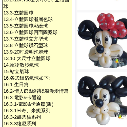
球
13.3-立體圓球
13.4-立體圓球漸層色球
13.5-立體圓球彩繪球
13.6-立體圓球四面圖案球
13.7-立體球立方型球
13.8-立體球鑽石型球
13.9-20吋透明泡泡球
13.10-大尺寸立體圓球
14.寵物散步氣球
15.站立氣球
16.各式鋁箔氣球如下:
16.1-生日篇
16.2-情人節&婚禮&浪漫愛情篇
16.3-電影&卡通篇
16.3.1-電影&卡通篇(版)
16.3-1米奇、米妮系列
16.3-2凱蒂貓系列
16.3-3維尼系列