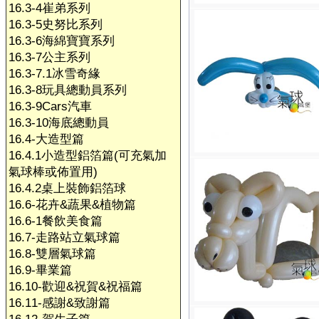
16.3-4崔弟系列
16.3-5史努比系列
16.3-6海綿寶寶系列
16.3-7公主系列
16.3-7.1冰雪奇緣
16.3-8玩具總動員系列
16.3-9Cars汽車
16.3-10海底總動員
16.4-大造型篇
16.4.1小造型鋁箔篇(可充氣加
氣球棒或佈置用)
16.4.2桌上裝飾鋁箔球
16.6-花卉&蔬果&植物篇
16.6-1餐飲美食篇
16.7-走路站立氣球篇
16.8-雙層氣球篇
16.9-畢業篇
16.10-歡迎&祝賀&祝福篇
16.11-感謝&致謝篇