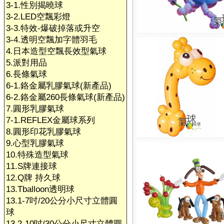
3-1.性別揭曉球
3-2.LED空飄彩燈
3-3.特效-爆破掉落或升空
3-4.透明空飄加字體羽毛
4.日本造型空飄長效型氣球
5.派對用品
6.長條氣球
6-1.鉻金屬乳膠氣球(新產品)
6-2.鉻金屬260長條氣球(新產品)
7.圓形乳膠氣球
7-1.REFLEX金屬球系列
8.圓形印花乳膠氣球
9.心型乳膠氣球
10.特殊造型氣球
11.S牌連接球
12.Q牌 持久球
13.Tballoon透明球
13.1-7吋/20公分小尺寸立體圓
球
13.2-10吋/30公分小尺寸立體圓