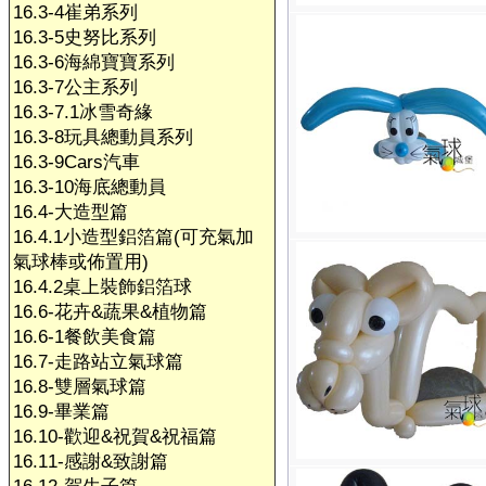
16.3-4崔弟系列
16.3-5史努比系列
16.3-6海綿寶寶系列
16.3-7公主系列
16.3-7.1冰雪奇緣
16.3-8玩具總動員系列
16.3-9Cars汽車
16.3-10海底總動員
16.4-大造型篇
16.4.1小造型鋁箔篇(可充氣加
氣球棒或佈置用)
16.4.2桌上裝飾鋁箔球
16.6-花卉&蔬果&植物篇
16.6-1餐飲美食篇
16.7-走路站立氣球篇
16.8-雙層氣球篇
16.9-畢業篇
16.10-歡迎&祝賀&祝福篇
16.11-感謝&致謝篇