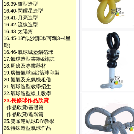
16.39-錐型造型
16.40-閃耀星造型
16.41-月亮造型
16.42-流線造型
16.43-太陽篇
16.45-18"似沙灘球(可飄3~4星
期)
16.46-氣球城堡鋁箔球
17.氣球造型書籍&雜誌
18.周邊及專業器材
19.廣告氣球&鋁箔球印製
20.氦氣及充氣機租借
21.氣球造型教學招生
22.氣球造型線上教學
23.長條球作品欣賞
作品欣賞/基礎篇
作品欣賞/進階篇
25.雙頭連結球DIY教學
26.特殊造型氣球作品