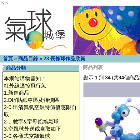
< <
首頁
»
商品目錄
»
23.長條球作品欣賞
商品列表
商品分類
顯示
1
到
34
(共
34
個商品
本網站購物需知：
紅外線遙控飛行魚
1.新進商品
2.DIY貼紙專區及特價區
2-0.出清氦氣空飄特價優惠限自
取
2-1.數字&字母鋁箔氣球
3.空飄球外送或自取如下
3-0.各樣式空飄氣球