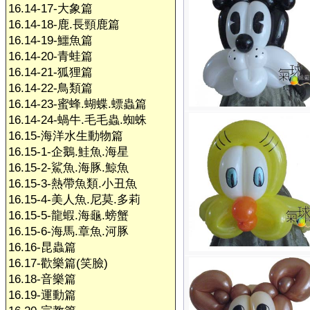
16.14-17-大象篇
16.14-18-鹿.長頸鹿篇
16.14-19-鱷魚篇
16.14-20-青蛙篇
16.14-21-狐狸篇
16.14-22-鳥類篇
16.14-23-蜜蜂.蝴蝶.螵蟲篇
16.14-24-蝸牛.毛毛蟲.蜘蛛
16.15-海洋水生動物篇
16.15-1-企鵝.鮭魚.海星
16.15-2-鯊魚.海豚.鯨魚
16.15-3-熱帶魚類.小丑魚
16.15-4-美人魚.尼莫.多莉
16.15-5-龍蝦.海龜.螃蟹
16.15-6-海馬.章魚.河豚
16.16-昆蟲篇
16.17-歡樂篇(笑臉)
16.18-音樂篇
16.19-運動篇