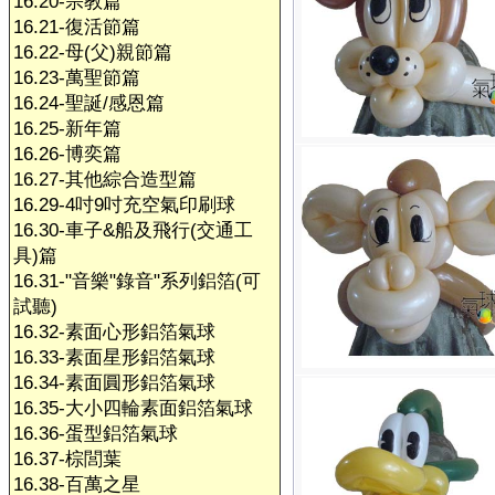
16.20-宗教篇
16.21-復活節篇
16.22-母(父)親節篇
16.23-萬聖節篇
16.24-聖誕/感恩篇
16.25-新年篇
16.26-博奕篇
16.27-其他綜合造型篇
16.29-4吋9吋充空氣印刷球
16.30-車子&船及飛行(交通工
具)篇
16.31-"音樂"錄音"系列鋁箔(可
試聽)
16.32-素面心形鋁箔氣球
16.33-素面星形鋁箔氣球
16.34-素面圓形鋁箔氣球
16.35-大小四輪素面鋁箔氣球
16.36-蛋型鋁箔氣球
16.37-棕閭葉
16.38-百萬之星