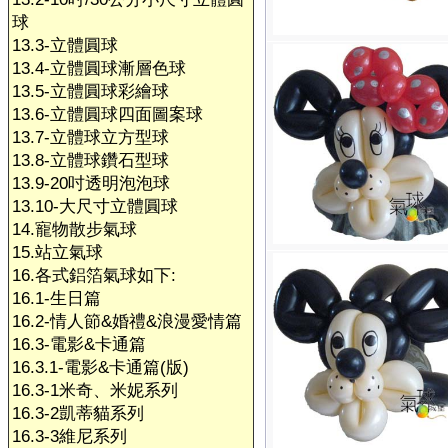
球
13.3-立體圓球
13.4-立體圓球漸層色球
13.5-立體圓球彩繪球
13.6-立體圓球四面圖案球
13.7-立體球立方型球
13.8-立體球鑽石型球
13.9-20吋透明泡泡球
13.10-大尺寸立體圓球
14.寵物散步氣球
15.站立氣球
16.各式鋁箔氣球如下:
16.1-生日篇
16.2-情人節&婚禮&浪漫愛情篇
16.3-電影&卡通篇
16.3.1-電影&卡通篇(版)
16.3-1米奇、米妮系列
16.3-2凱蒂貓系列
16.3-3維尼系列