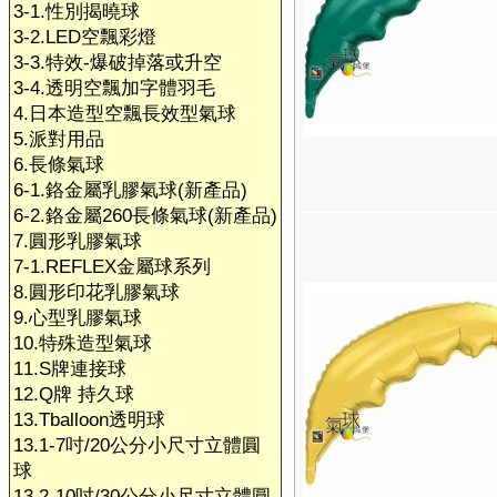
3-1.性別揭曉球
3-2.LED空飄彩燈
3-3.特效-爆破掉落或升空
3-4.透明空飄加字體羽毛
4.日本造型空飄長效型氣球
5.派對用品
6.長條氣球
6-1.鉻金屬乳膠氣球(新產品)
6-2.鉻金屬260長條氣球(新產品)
7.圓形乳膠氣球
7-1.REFLEX金屬球系列
8.圓形印花乳膠氣球
9.心型乳膠氣球
10.特殊造型氣球
11.S牌連接球
12.Q牌 持久球
13.Tballoon透明球
13.1-7吋/20公分小尺寸立體圓
球
13.2-10吋/30公分小尺寸立體圓