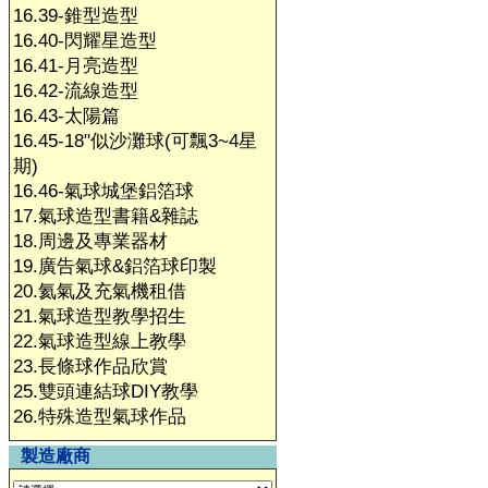
16.39-錐型造型
16.40-閃耀星造型
16.41-月亮造型
16.42-流線造型
16.43-太陽篇
16.45-18"似沙灘球(可飄3~4星
期)
16.46-氣球城堡鋁箔球
17.氣球造型書籍&雜誌
18.周邊及專業器材
19.廣告氣球&鋁箔球印製
20.氦氣及充氣機租借
21.氣球造型教學招生
22.氣球造型線上教學
23.長條球作品欣賞
25.雙頭連結球DIY教學
26.特殊造型氣球作品
製造廠商