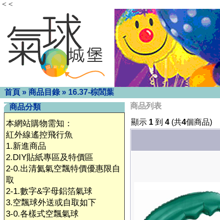
< <
首頁
»
商品目錄
»
16.37-棕閭葉
商品列表
商品分類
顯示
1
到
4
(共
4
個商品)
本網站購物需知：
紅外線遙控飛行魚
1.新進商品
2.DIY貼紙專區及特價區
2-0.出清氦氣空飄特價優惠限自
取
2-1.數字&字母鋁箔氣球
3.空飄球外送或自取如下
3-0.各樣式空飄氣球