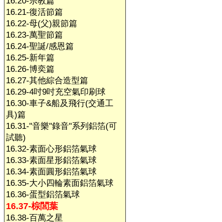
16.20-宗教篇
16.21-復活節篇
16.22-母(父)親節篇
16.23-萬聖節篇
16.24-聖誕/感恩篇
16.25-新年篇
16.26-博奕篇
16.27-其他綜合造型篇
16.29-4吋9吋充空氣印刷球
16.30-車子&船及飛行(交通工
具)篇
16.31-"音樂"錄音"系列鋁箔(可
試聽)
16.32-素面心形鋁箔氣球
16.33-素面星形鋁箔氣球
16.34-素面圓形鋁箔氣球
16.35-大小四輪素面鋁箔氣球
16.36-蛋型鋁箔氣球
16.37-棕閭葉
16.38-百萬之星