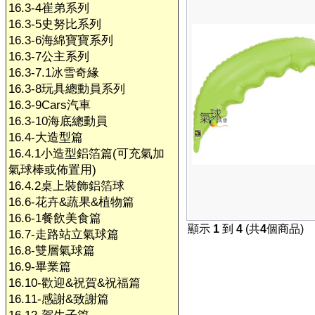
16.3-4崔弟系列
16.3-5史努比系列
16.3-6海綿寶寶系列
16.3-7公主系列
16.3-7.1冰雪奇緣
16.3-8玩具總動員系列
16.3-9Cars汽車
16.3-10海底總動員
16.4-大造型篇
16.4.1小造型鋁箔篇(可充氣加
氣球棒或佈置用)
16.4.2桌上裝飾鋁箔球
16.6-花卉&蔬果&植物篇
16.6-1餐飲美食篇
顯示
1
到
4
(共
4
個商品)
16.7-走路站立氣球篇
16.8-雙層氣球篇
16.9-畢業篇
16.10-歡迎&祝賀&祝福篇
16.11-感謝&致謝篇