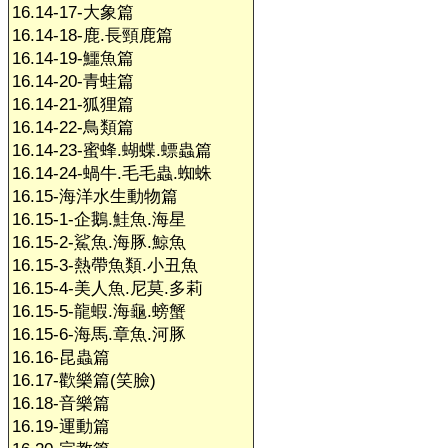
16.14-17-大象篇
16.14-18-鹿.長頸鹿篇
16.14-19-鱷魚篇
16.14-20-青蛙篇
16.14-21-狐狸篇
16.14-22-鳥類篇
16.14-23-蜜蜂.蝴蝶.螵蟲篇
16.14-24-蝸牛.毛毛蟲.蜘蛛
16.15-海洋水生動物篇
16.15-1-企鵝.鮭魚.海星
16.15-2-鯊魚.海豚.鯨魚
16.15-3-熱帶魚類.小丑魚
16.15-4-美人魚.尼莫.多莉
16.15-5-龍蝦.海龜.螃蟹
16.15-6-海馬.章魚.河豚
16.16-昆蟲篇
16.17-歡樂篇(笑臉)
16.18-音樂篇
16.19-運動篇