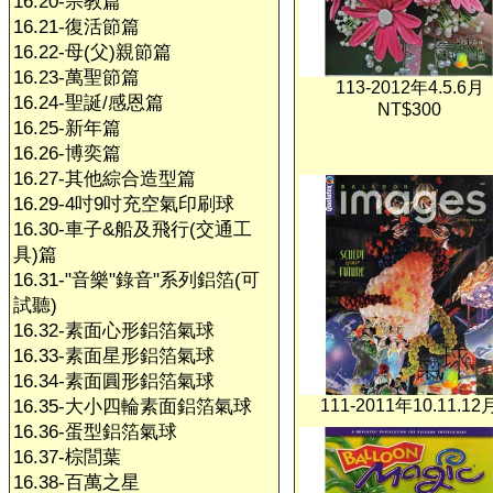
16.20-宗教篇
16.21-復活節篇
16.22-母(父)親節篇
16.23-萬聖節篇
113-2012年4.5.6月
16.24-聖誕/感恩篇
NT$300
16.25-新年篇
16.26-博奕篇
16.27-其他綜合造型篇
16.29-4吋9吋充空氣印刷球
16.30-車子&船及飛行(交通工
具)篇
16.31-"音樂"錄音"系列鋁箔(可
試聽)
16.32-素面心形鋁箔氣球
16.33-素面星形鋁箔氣球
16.34-素面圓形鋁箔氣球
16.35-大小四輪素面鋁箔氣球
111-2011年10.11.12
16.36-蛋型鋁箔氣球
16.37-棕閭葉
16.38-百萬之星