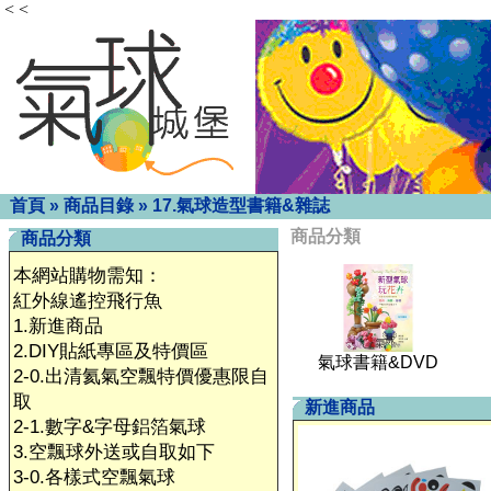
< <
首頁
»
商品目錄
»
17.氣球造型書籍&雜誌
商品分類
商品分類
本網站購物需知：
紅外線遙控飛行魚
1.新進商品
2.DIY貼紙專區及特價區
氣球書籍&DVD
2-0.出清氦氣空飄特價優惠限自
取
新進商品
2-1.數字&字母鋁箔氣球
3.空飄球外送或自取如下
3-0.各樣式空飄氣球