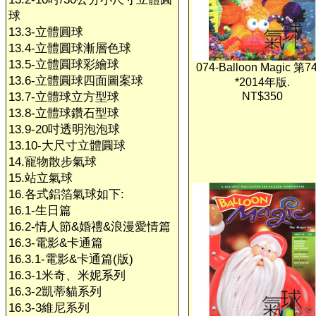
球
13.3-立體圓球
13.4-立體圓球漸層色球
13.5-立體圓球彩繪球
074-Balloon Magic 第
13.6-立體圓球四面圖案球
*2014年版.
13.7-立體球立方型球
NT$350
13.8-立體球鑽石型球
13.9-20吋透明泡泡球
13.10-大尺寸立體圓球
14.寵物散步氣球
15.站立氣球
16.各式鋁箔氣球如下:
16.1-生日篇
16.2-情人節&婚禮&浪漫愛情篇
16.3-電影&卡通篇
16.3.1-電影&卡通篇(版)
16.3-1米奇、米妮系列
16.3-2凱蒂貓系列
16.3-3維尼系列