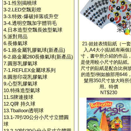
3-1.性別揭曉球
3-2.LED空飄彩燈
3-3.特效-爆破掉落或升空
3-4.透明空飄加字體羽毛
4.日本造型空飄長效型氣球
5.派對用品
6.長條氣球
21-娃娃表情貼紙（一
6-1.鉻金屬乳膠氣球(新產品)
入,A4大小)貼紙有兩個
寸，書中所介紹的作品
6-2.鉻金屬260長條氣球(新產品)
是使用較小尺寸的貼紙
7.圓形乳膠氣球
尺寸的貼紙是配合比例
7-1.REFLEX金屬球系列
的造型/例如臉部用646
8.圓形印花乳膠氣球
髮用350尺寸放大時所
9.心型乳膠氣球
用。特價
10.特殊造型氣球
NT$230
11.S牌連接球
12.Q牌 持久球
13.Tballoon透明球
13.1-7吋/20公分小尺寸立體圓
球
13.2-10吋/30公分小尺寸立體圓