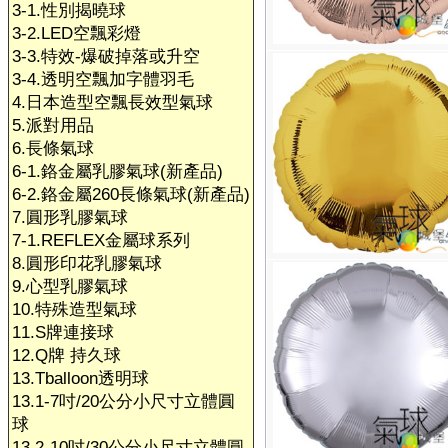
3-1.性別揭曉球
3-2.LED空飄彩燈
3-3.特效-爆破掉落或升空
3-4.透明空飄加字體羽毛
4.日本造型空飄長效型氣球
5.派對用品
6.長條氣球
6-1.鉻金屬乳膠氣球(新產品)
6-2.鉻金屬260長條氣球(新產品)
7.圓形乳膠氣球
7-1.REFLEX金屬球系列
8.圓形印花乳膠氣球
9.心型乳膠氣球
10.特殊造型氣球
11.S牌連接球
12.Q牌 持久球
13.Tballoon透明球
13.1-7吋/20公分小尺寸立體圓
球
13.2-10吋/30公分小尺寸立體圓