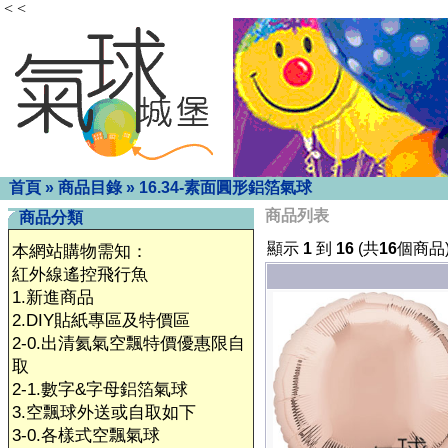
< <
首頁
»
商品目錄
»
16.34-素面圓形鋁箔氣球
商品列表
商品分類
顯示
1
到
16
(共
16
個商品
本網站購物需知：
紅外線遙控飛行魚
1.新進商品
2.DIY貼紙專區及特價區
2-0.出清氦氣空飄特價優惠限自
取
2-1.數字&字母鋁箔氣球
3.空飄球外送或自取如下
3-0.各樣式空飄氣球