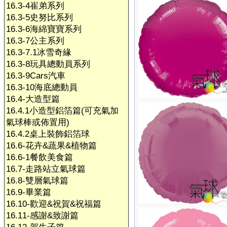
16.3-4崔弟系列
16.3-5史努比系列
16.3-6海綿寶寶系列
16.3-7公主系列
16.3-7.1冰雪奇緣
16.3-8玩具總動員系列
16.3-9Cars汽車
16.3-10海底總動員
16.4-大造型篇
16.4.1小造型鋁箔篇(可充氣加
氣球棒或佈置用)
16.4.2桌上裝飾鋁箔球
16.6-花卉&蔬果&植物篇
16.6-1餐飲美食篇
16.7-走路站立氣球篇
16.8-雙層氣球篇
16.9-畢業篇
16.10-歡迎&祝賀&祝福篇
16.11-感謝&致謝篇