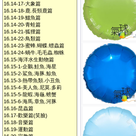
16.14-17-大象篇
16.14-18-鹿.長頸鹿篇
16.14-19-鱷魚篇
16.14-20-青蛙篇
16.14-21-狐狸篇
16.14-22-鳥類篇
16.14-23-蜜蜂.蝴蝶.螵蟲篇
16.14-24-蝸牛.毛毛蟲.蜘蛛
16.15-海洋水生動物篇
16.15-1-企鵝.鮭魚.海星
16.15-2-鯊魚.海豚.鯨魚
16.15-3-熱帶魚類.小丑魚
16.15-4-美人魚.尼莫.多莉
16.15-5-龍蝦.海龜.螃蟹
16.15-6-海馬.章魚.河豚
16.16-昆蟲篇
16.17-歡樂篇(笑臉)
16.18-音樂篇
16.19-運動篇