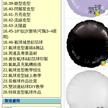
16.39-錐型造型
16.40-閃耀星造型
16.41-月亮造型
16.42-流線造型
16.43-太陽篇
16.45-18"似沙灘球(可飄3~4星
期)
16.46-氣球城堡鋁箔球
17.氣球造型書籍&雜誌
18.周邊及專業器材
19.廣告氣球&鋁箔球印製
20.氦氣及充氣機租借
21.氣球造型教學招生
22.氣球造型線上教學
23.長條球作品欣賞
25.雙頭連結球DIY教學
26.特殊造型氣球作品
製造廠商