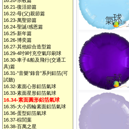
16.20-宗教篇
16.21-復活節篇
16.22-母(父)親節篇
16.23-萬聖節篇
16.24-聖誕/感恩篇
16.25-新年篇
16.26-博奕篇
16.27-其他綜合造型篇
16.29-4吋9吋充空氣印刷球
16.30-車子&船及飛行(交通工
具)篇
16.31-"音樂"錄音"系列鋁箔(可
試聽)
16.32-素面心形鋁箔氣球
16.33-素面星形鋁箔氣球
16.34-素面圓形鋁箔氣球
16.35-大小四輪素面鋁箔氣球
16.36-蛋型鋁箔氣球
16.37-棕閭葉
16.38-百萬之星