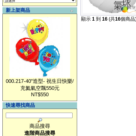
新上架商品
顯示
1
到
16
(共
16
個商品
000.217-40"造型- 祝生日快樂/
充氦氣空飄550元
NT$550
快速尋找商品
商品搜尋
進階商品搜尋