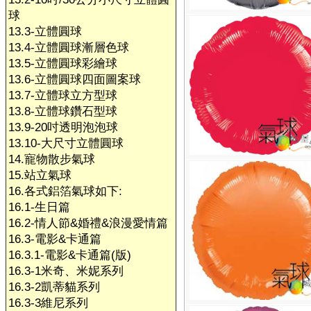
球
13.3-立體圓球
13.4-立體圓球漸層色球
13.5-立體圓球彩繪球
13.6-立體圓球四面圖案球
13.7-立體球立方型球
13.8-立體球鑽石型球
13.9-20吋透明泡泡球
13.10-大尺寸立體圓球
14.寵物散步氣球
15.站立氣球
16.各式鋁箔氣球如下:
16.1-生日篇
16.2-情人節&婚禮&浪漫愛情篇
16.3-電影&卡通篇
16.3.1-電影&卡通篇(版)
16.3-1米奇、米妮系列
16.3-2凱蒂貓系列
16.3-3維尼系列