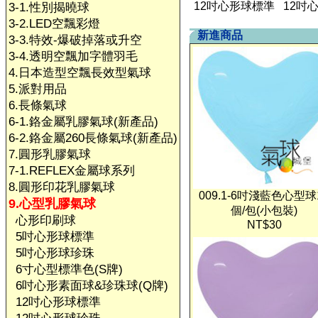
12吋心形球標準
12吋
3-1.性別揭曉球
3-2.LED空飄彩燈
新進商品
3-3.特效-爆破掉落或升空
3-4.透明空飄加字體羽毛
4.日本造型空飄長效型氣球
5.派對用品
6.長條氣球
6-1.鉻金屬乳膠氣球(新產品)
6-2.鉻金屬260長條氣球(新產品)
7.圓形乳膠氣球
7-1.REFLEX金屬球系列
8.圓形印花乳膠氣球
009.1-6吋淺藍色心型球
9.心型乳膠氣球
個/包(小包裝)
心形印刷球
NT$30
5吋心形球標準
5吋心形球珍珠
6寸心型標準色(S牌)
6吋心形素面球&珍珠球(Q牌)
12吋心形球標準