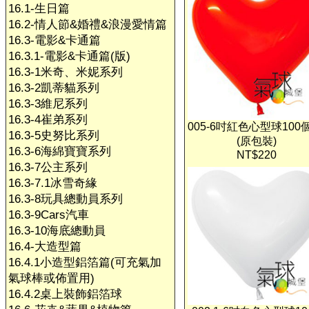
16.1-生日篇
16.2-情人節&婚禮&浪漫愛情篇
16.3-電影&卡通篇
16.3.1-電影&卡通篇(版)
16.3-1米奇、米妮系列
16.3-2凱蒂貓系列
16.3-3維尼系列
16.3-4崔弟系列
005-6吋紅色心型球100
16.3-5史努比系列
(原包裝)
16.3-6海綿寶寶系列
NT$220
16.3-7公主系列
16.3-7.1冰雪奇緣
16.3-8玩具總動員系列
16.3-9Cars汽車
16.3-10海底總動員
16.4-大造型篇
16.4.1小造型鋁箔篇(可充氣加
氣球棒或佈置用)
16.4.2桌上裝飾鋁箔球