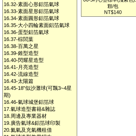
16.32-素面心形鋁箔氣球
顆/包
16.33-素面星形鋁箔氣球
NT$140
16.34-素面圓形鋁箔氣球
16.35-大小四輪素面鋁箔氣球
16.36-蛋型鋁箔氣球
16.37-棕閭葉
16.38-百萬之星
16.39-錐型造型
16.40-閃耀星造型
16.41-月亮造型
16.42-流線造型
16.43-太陽篇
16.45-18"似沙灘球(可飄3~4星
期)
16.46-氣球城堡鋁箔球
17.氣球造型書籍&雜誌
18.周邊及專業器材
19.廣告氣球&鋁箔球印製
20.氦氣及充氣機租借