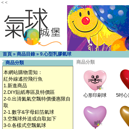
< <
首頁
»
商品目錄
»
9.心型乳膠氣球
商品分類
商品分類
本網站購物需知：
紅外線遙控飛行魚
1.新進商品
2.DIY貼紙專區及特價區
心形印刷球
5吋心
2-0.出清氦氣空飄特價優惠限自
取
2-1.數字&字母鋁箔氣球
3.空飄球外送或自取如下
3-0.各樣式空飄氣球