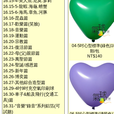
16.15-4-美人魚.尼莫.多莉
16.15-5-龍蝦.海龜.螃蟹
16.15-6-海馬.章魚.河豚
16.16-昆蟲篇
16.17-歡樂篇(笑臉)
16.18-音樂篇
16.19-運動篇
16.20-宗教篇
04-5吋心型標準(綠色)1
16.21-復活節篇
顆/包
16.22-母(父)親節篇
NT$140
16.23-萬聖節篇
16.24-聖誕/感恩篇
16.25-新年篇
16.26-博奕篇
16.27-其他綜合造型篇
16.29-4吋9吋充空氣印刷球
16.30-車子&船及飛行(交通工
具)篇
16.31-"音樂"錄音"系列鋁箔(可
試聽)
06-5吋心型標準(淺紫色)1