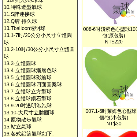
12吋心形球珍珠
10.特殊造型氣球
11.S牌連接球
12.Q牌 持久球
13.Tballoon透明球
008-6吋淺紫色心型球10
13.1-7吋/20公分小尺寸立體圓
包(原包裝)
NT$220
球
13.2-10吋/30公分小尺寸立體圓
球
13.3-立體圓球
13.4-立體圓球漸層色球
13.5-立體圓球彩繪球
13.6-立體圓球四面圖案球
13.7-立體球立方型球
13.8-立體球鑽石型球
13.9-20吋透明泡泡球
007.1-6吋萊姆色心型球
13.10-大尺寸立體圓球
個/包(小包裝)
14.寵物散步氣球
NT$30
15.站立氣球
16.各式鋁箔氣球如下: