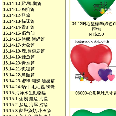
16.14-10-雞.鴨.鵝篇
16.14-11-狗狗篇
16.14-12-豬篇
16.14-13-貓咪篇
04-12吋心型標準(綠色)1
16.14-14-青蛙篇
顆/包
16.14-15-獨角仙
NT$250
16.14-16-熊熊.熊貓篇
16.14-17-大象篇
16.14-18-鹿.長頸鹿篇
16.14-19-鱷魚篇
16.14-20-青蛙篇
16.14-21-狐狸篇
16.14-22-鳥類篇
16.14-23-蜜蜂.蝴蝶.螵蟲篇
16.14-24-蝸牛.毛毛蟲.蜘蛛
16.15-海洋水生動物篇
06000-心形氣球尺寸
16.15-1-企鵝.鮭魚.海星
16.15-2-鯊魚.海豚.鯨魚
16.15-3-熱帶魚類.小丑魚