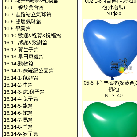
16.6-花卉&蔬果&植物篇
002.1-6吋白色心型球10
16.6-1餐飲美食篇
包(小包裝)
NT$30
16.7-走路站立氣球篇
16.8-雙層氣球篇
16.9-畢業篇
16.10-歡迎&祝賀&祝福篇
16.11-感謝&致謝篇
16.12-賀生子篇
16.13-早日康復篇
16.14-動物篇
16.14-1-侏羅紀公園篇
16.14-1-鼠類篇
05-5吋心型標準(深藍色)1
16.14-2-牛篇
顆/包
16.14-3-虎.獅子篇
NT$140
16.14-4-兔子篇
16.14-5-龍篇
16.14-6-蛇篇
16.14-7-馬篇
16.14-8-羊篇
16.14-9-猴子篇