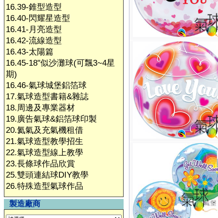
16.39-錐型造型
16.40-閃耀星造型
16.41-月亮造型
16.42-流線造型
16.43-太陽篇
16.45-18"似沙灘球(可飄3~4星
期)
16.46-氣球城堡鋁箔球
17.氣球造型書籍&雜誌
18.周邊及專業器材
19.廣告氣球&鋁箔球印製
20.氦氣及充氣機租借
21.氣球造型教學招生
22.氣球造型線上教學
23.長條球作品欣賞
25.雙頭連結球DIY教學
26.特殊造型氣球作品
製造廠商