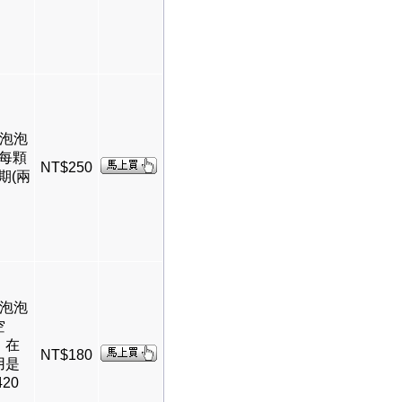
層泡泡
氣每顆
NT$250
期(兩
層泡泡
空
，在
NT$180
用是
20