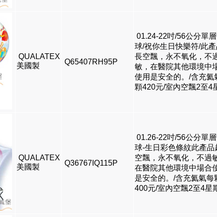
01.24-22吋/56公分單
球/祝你生日快樂符/此
QUALATEX
長空飄，永不氧化，不
Q65407RH95P
美國製
敏，在醫院其他環境中
使用是安全的。/含充氦
顆420元/室內空飄2至4
01.26-22吋/56公分單
球-生日彩色條紋此產品
QUALATEX
空飄，永不氧化，不過
Q36767IQ115P
美國製
在醫院其他環境中場合
是安全的。/含充氦氣每
400元/室內空飄2至4星