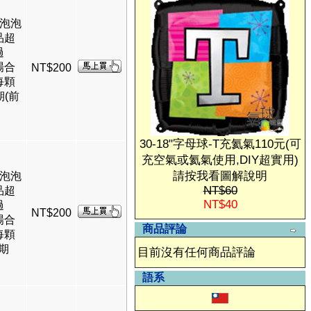
層泡泡
品超
過
場合
NT$200
每顆
期(前
30-18"字母球-T充氦氣110元(可
充空氣或氦氣使用,DIY超實用)
請按我看圖解說明
層泡泡
NT$60
品超
NT$40
過
NT$200
場合
商品評論
每顆
星期
目前沒有任何商品評論
語系