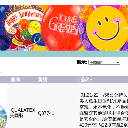
顯示:
)
廠商
貨號
品名+
01.21-22吋/56公分持久
美人魚生日派對/此產品
空飄，永不氧化，不過
QUALATEX
在醫院其他環境中場合
Q87741
美國製
是安全的。/含充氦氣每
420元/室內22度空飄2