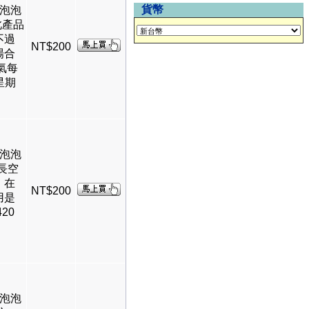
貨幣
層泡泡
 此產品
不過
NT$200
場合
氣每
星期
層泡泡
長空
，在
NT$200
用是
20
層泡泡