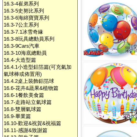
16.3-4崔弟系列
16.3-5史努比系列
16.3-6海綿寶寶系列
16.3-7公主系列
16.3-7.1冰雪奇緣
16.3-8玩具總動員系列
16.3-9Cars汽車
16.3-10海底總動員
16.4-大造型篇
16.4.1小造型鋁箔篇(可充氣加
氣球棒或佈置用)
16.4.2桌上裝飾鋁箔球
16.6-花卉&蔬果&植物篇
16.6-1餐飲美食篇
16.7-走路站立氣球篇
16.8-雙層氣球篇
16.9-畢業篇
16.10-歡迎&祝賀&祝福篇
16.11-感謝&致謝篇