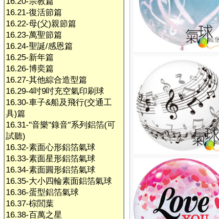
16.20-宗教篇
16.21-復活節篇
16.22-母(父)親節篇
16.23-萬聖節篇
16.24-聖誕/感恩篇
16.25-新年篇
16.26-博奕篇
16.27-其他綜合造型篇
16.29-4吋9吋充空氣印刷球
16.30-車子&船及飛行(交通工
具)篇
16.31-"音樂"錄音"系列鋁箔(可
試聽)
16.32-素面心形鋁箔氣球
16.33-素面星形鋁箔氣球
16.34-素面圓形鋁箔氣球
16.35-大小四輪素面鋁箔氣球
16.36-蛋型鋁箔氣球
16.37-棕閭葉
16.38-百萬之星