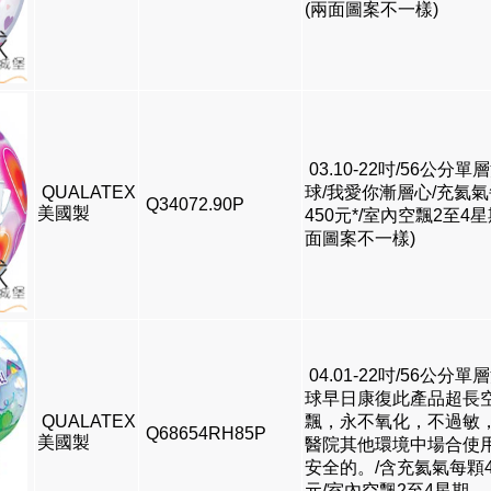
(兩面圖案不一樣)
03.10-22吋/56公分單
QUALATEX
球/我愛你漸層心/充氦
Q34072.90P
美國製
450元*/室內空飄2至4星
面圖案不一樣)
04.01-22吋/56公分單
球早日康復此產品超長
QUALATEX
飄，永不氧化，不過敏
Q68654RH85P
美國製
醫院其他環境中場合使
安全的。/含充氦氣每顆4
元/室內空飄2至4星期