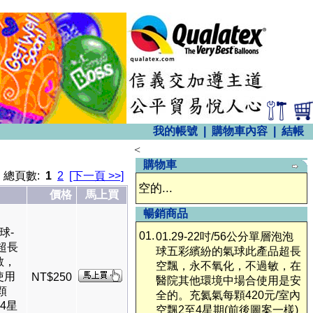
我的帳號
|
購物車內容
|
結帳
<
購物車
總頁數:
1
2
[下一頁 >>]
空的...
價格
馬上買
暢銷商品
球-
01.
01.29-22吋/56公分單層泡泡
超長
球五彩繽紛的氣球此產品超長
敏，
空飄，永不氧化，不過敏，在
使用
NT$250
醫院其他環境中場合使用是安
顆
全的。充氦氣每顆420元/室內
至4星
空飄2至4星期(前後圖案一樣)