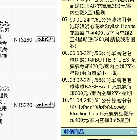
面球CLEAR充氦氣380元/室
內空飄2至4星期
07.
99.01-24吋/61公分裝飾用泡
層泡泡
泡球浪漫心花紋Stylish Hearts
產品超
充氦氣每顆400元/室內空飄2
過
至4星期(整球印刷,請按我看圖
NT$180
場合
案)
氣每
08.
06.03-22吋/56公分單層泡泡
星期
球蝴蝶飛舞BUTTERFLIES 充
氦氣每顆420元/室內空飄2至4
星期(兩面圖案不一樣)
09.
08.02-22吋/56公分單層泡泡
球棒球BASEBALL 充氦氣每
層泡泡
顆600元*/室內空飄2至4星期
超長
10.
51.04-24吋/61公分雙層泡泡
敏，
NT$220
球/可愛的浮動愛心Lovely
使用
Floating Hearts充氦氣空飄每
顆
顆400元/室內空飄3至5星期
期
特價商品