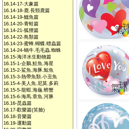
16.14-17-大象篇
16.14-18-鹿.長頸鹿篇
16.14-19-鱷魚篇
16.14-20-青蛙篇
16.14-21-狐狸篇
16.14-22-鳥類篇
16.14-23-蜜蜂.蝴蝶.螵蟲篇
16.14-24-蝸牛.毛毛蟲.蜘蛛
16.15-海洋水生動物篇
16.15-1-企鵝.鮭魚.海星
16.15-2-鯊魚.海豚.鯨魚
16.15-3-熱帶魚類.小丑魚
16.15-4-美人魚.尼莫.多莉
16.15-5-龍蝦.海龜.螃蟹
16.15-6-海馬.章魚.河豚
16.16-昆蟲篇
16.17-歡樂篇(笑臉)
16.18-音樂篇
16.19-運動篇