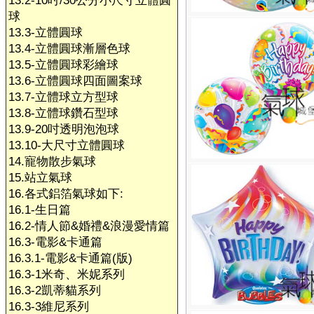
13.2-10吋/30公分小尺寸立體圓
球
13.3-立體圓球
13.4-立體圓球漸層色球
13.5-立體圓球彩繪球
13.6-立體圓球四面圖案球
13.7-立體球立方型球
13.8-立體球鑽石型球
13.9-20吋透明泡泡球
13.10-大尺寸立體圓球
14.寵物散步氣球
15.站立氣球
16.各式鋁箔氣球如下:
16.1-生日篇
16.2-情人節&婚禮&浪漫愛情篇
16.3-電影&卡通篇
16.3.1-電影&卡通篇(版)
16.3-1米奇、米妮系列
16.3-2凱蒂貓系列
16.3-3維尼系列