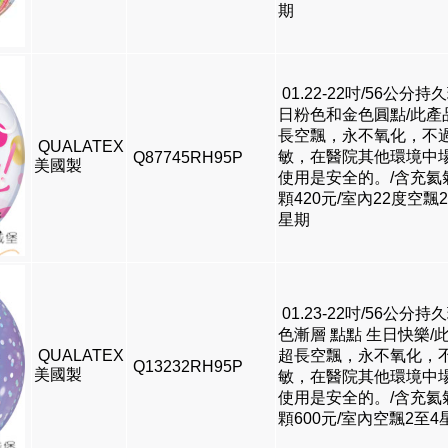
期
01.22-22吋/56公分持
日粉色和金色圓點/此產
長空飄，永不氧化，不
QUALATEX
敏，在醫院其他環境中
Q87745RH95P
美國製
使用是安全的。/含充氦
顆420元/室內22度空飄
星期
01.23-22吋/56公分持
色漸層 點點 生日快樂/
QUALATEX
超長空飄，永不氧化，
Q13232RH95P
美國製
敏，在醫院其他環境中
使用是安全的。/含充氦
顆600元/室內空飄2至4