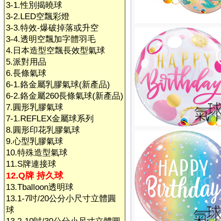
3-1.性別揭曉球
3-2.LED空飄彩燈
3-3.特效-爆破掉落或升空
3-4.透明空飄加字體羽毛
4.日本造型空飄長效型氣球
5.派對用品
6.長條氣球
6-1.鉻金屬乳膠氣球(新產品)
6-2.鉻金屬260長條氣球(新產品)
7.圓形乳膠氣球
7-1.REFLEX金屬球系列
8.圓形印花乳膠氣球
9.心型乳膠氣球
10.特殊造型氣球
11.S牌連接球
12.Q牌 持久球
13.Tballoon透明球
13.1-7吋/20公分小尺寸立體圓
球