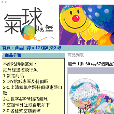
< <
首頁
»
商品目錄
»
12.Q牌 持久球
商品列表
商品分類
本網站購物需知：
顯示
1
到
60
(共
67
個商品
紅外線遙控飛行魚
1.新進商品
2.DIY貼紙專區及特價區
2-0.出清氦氣空飄特價優惠限自
取
2-1.數字&字母鋁箔氣球
3.空飄球外送或自取如下
3-0.各樣式空飄氣球