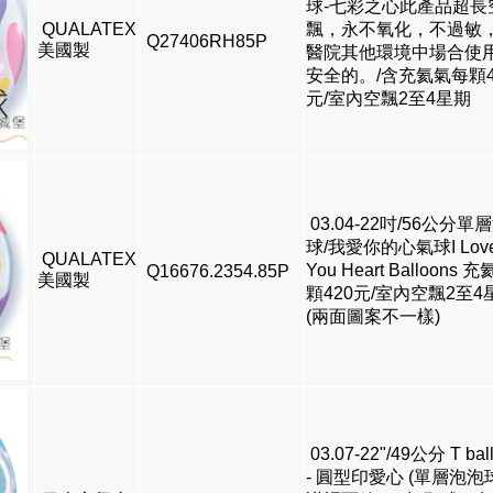
球-七彩之心此產品超長
QUALATEX
飄，永不氧化，不過敏
Q27406RH85P
美國製
醫院其他環境中場合使
安全的。/含充氦氣每顆4
元/室內空飄2至4星期
03.04-22吋/56公分單
球/我愛你的心氣球I Lov
QUALATEX
You Heart Balloons
Q16676.2354.85P
美國製
顆420元/室內空飄2至4
(兩面圖案不一樣)
03.07-22"/49公分 T bal
- 圓型印愛心 (單層泡泡