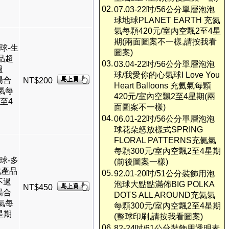
02.
07.03-22吋/56公分單層泡泡
球地球PLANET EARTH 充氦
氣每顆420元/室內空飄2至4星
期(兩面圖案不一樣,請按我看
久球-生
圖案)
品超
03.
03.04-22吋/56公分單層泡泡
過
球/我愛你的心氣球I Love You
場合
NT$200
Heart Balloons 充氦氣每顆
氣每
420元/室內空飄2至4星期(兩
2至4
面圖案不一樣)
04.
06.01-22吋/56公分單層泡泡
球花朵怒放樣式SPRING
FLORAL PATTERNS充氦氣
每顆300元/室內空飄2至4星期
久球-多
(前後圖案一樣)
此產品
05.
92.01-20吋/51公分裝飾用泡
不過
泡球大點點滿佈BIG POLKA
NT$450
場合
DOTS ALL AROUND充氦氣
氣每
每顆300元/室內空飄2至4星期
星期
(整球印刷,請按我看圖案)
06.
82-24吋/61公分裝飾用透明素