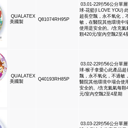
03.01-22吋/56公分單
球-花籃(I LOVE YOU)
QUALATEX
超長空飄，永不氧化，
Q81074RH95P
美國製
敏，在醫院其他環境中
使用是安全的。/含充氦
顆420元/室內空飄2至4
03.02-22吋/56公分單
球-猴子拿愛心此產品超
QUALATEX
飄，永不氧化，不過敏
Q40193RH85P
美國製
醫院其他環境中場合使
安全的。/含充氦氣每顆4
元/室內空飄2至4星期
03.03-22吋/56公分單