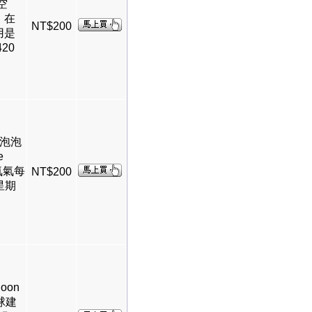
空
，在
NT$200
用是
20
層泡泡
e
 充氦氣每
NT$200
星期
loon
球建