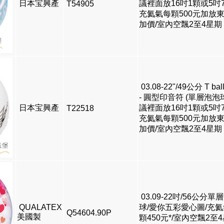
日本宝興產
議裡面放16吋1顆或5吋7
T54905
充氦氣每顆500元加放
加價/室內空飄2至4星期
03.08-22"/49公分 T bal
- 圓型印音符 (單層泡泡
日本宝興產
議裡面放16吋1顆或5吋7
T22518
充氦氣每顆500元加放
加價/室內空飄2至4星期
03.09-22吋/56公分單
QUALATEX
球/愛你五彩愛心圖/充
Q54604.90P
美國製
顆450元*/室內空飄2至