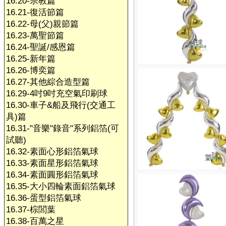
16.20-宗教篇
16.21-復活節篇
16.22-母(父)親節篇
16.23-萬聖節篇
16.24-聖誕/感恩篇
16.25-新年篇
16.26-博奕篇
16.27-其他綜合造型篇
16.29-4吋9吋充空氣印刷球
16.30-車子&船及飛行(交通工
具)篇
16.31-"音樂"錄音"系列鋁箔(可
試聽)
16.32-素面心形鋁箔氣球
16.33-素面星形鋁箔氣球
16.34-素面圓形鋁箔氣球
16.35-大小四輪素面鋁箔氣球
16.36-蛋型鋁箔氣球
16.37-棕閭葉
16.38-百萬之星