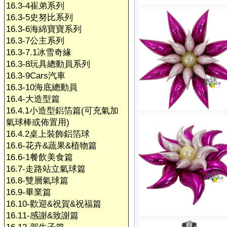
16.3-4崔弟系列
16.3-5史努比系列
16.3-6海綿寶寶系列
16.3-7公主系列
16.3-7.1冰雪奇緣
16.3-8玩具總動員系列
16.3-9Cars汽車
16.3-10海底總動員
16.4-大造型篇
16.4.1小造型鋁箔篇(可充氣加
氣球棒或佈置用)
16.4.2桌上裝飾鋁箔球
16.6-花卉&蔬果&植物篇
16.6-1餐飲美食篇
16.7-走路站立氣球篇
16.8-雙層氣球篇
16.9-畢業篇
16.10-歡迎&祝賀&祝福篇
16.11-感謝&致謝篇