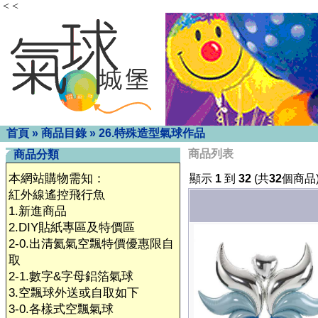
< <
首頁
»
商品目錄
»
26.特殊造型氣球作品
商品列表
商品分類
本網站購物需知：
顯示
1
到
32
(共
32
個商品
紅外線遙控飛行魚
1.新進商品
2.DIY貼紙專區及特價區
2-0.出清氦氣空飄特價優惠限自
取
2-1.數字&字母鋁箔氣球
3.空飄球外送或自取如下
3-0.各樣式空飄氣球