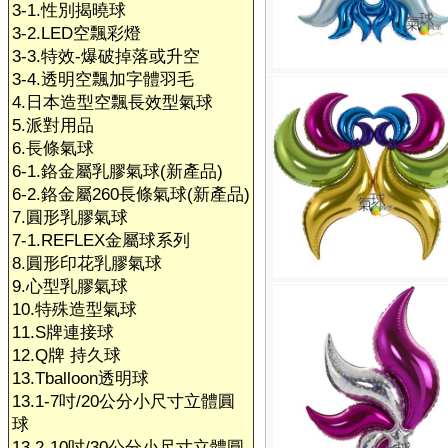
3-1.性別揭曉球
3-2.LED空飄彩燈
3-3.特效-爆破掉落或升空
3-4.透明空飄加字體羽毛
4.日本造型空飄長效型氣球
5.派對用品
6.長條氣球
6-1.鉻金屬乳膠氣球(新產品)
6-2.鉻金屬260長條氣球(新產品)
7.圓形乳膠氣球
7-1.REFLEX金屬球系列
8.圓形印花乳膠氣球
9.心型乳膠氣球
10.特殊造型氣球
11.S牌連接球
12.Q牌 持久球
13.Tballoon透明球
13.1-7吋/20公分小尺寸立體圓
球
13.2-10吋/30公分小尺寸立體圓