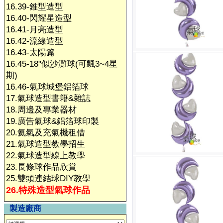
16.39-錐型造型
16.40-閃耀星造型
16.41-月亮造型
16.42-流線造型
16.43-太陽篇
16.45-18"似沙灘球(可飄3~4星
期)
16.46-氣球城堡鋁箔球
17.氣球造型書籍&雜誌
18.周邊及專業器材
19.廣告氣球&鋁箔球印製
20.氦氣及充氣機租借
21.氣球造型教學招生
22.氣球造型線上教學
23.長條球作品欣賞
25.雙頭連結球DIY教學
26.特殊造型氣球作品
製造廠商