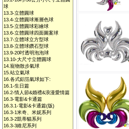
球
13.3-立體圓球
13.4-立體圓球漸層色球
13.5-立體圓球彩繪球
13.6-立體圓球四面圖案球
13.7-立體球立方型球
13.8-立體球鑽石型球
13.9-20吋透明泡泡球
13.10-大尺寸立體圓球
14.寵物散步氣球
15.站立氣球
16.各式鋁箔氣球如下:
16.1-生日篇
16.2-情人節&婚禮&浪漫愛情篇
16.3-電影&卡通篇
16.3.1-電影&卡通篇(版)
16.3-1米奇、米妮系列
16.3-2凱蒂貓系列
16.3-3維尼系列