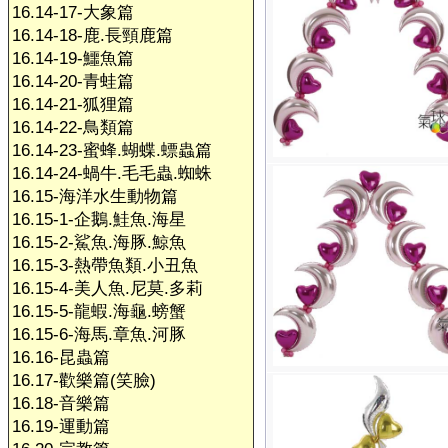
16.14-17-大象篇
16.14-18-鹿.長頸鹿篇
16.14-19-鱷魚篇
16.14-20-青蛙篇
16.14-21-狐狸篇
16.14-22-鳥類篇
16.14-23-蜜蜂.蝴蝶.螵蟲篇
16.14-24-蝸牛.毛毛蟲.蜘蛛
16.15-海洋水生動物篇
16.15-1-企鵝.鮭魚.海星
16.15-2-鯊魚.海豚.鯨魚
16.15-3-熱帶魚類.小丑魚
16.15-4-美人魚.尼莫.多莉
16.15-5-龍蝦.海龜.螃蟹
16.15-6-海馬.章魚.河豚
16.16-昆蟲篇
16.17-歡樂篇(笑臉)
16.18-音樂篇
16.19-運動篇