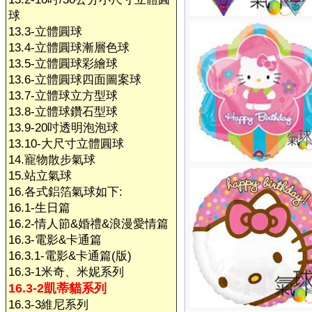
球
13.3-立體圓球
13.4-立體圓球漸層色球
13.5-立體圓球彩繪球
13.6-立體圓球四面圖案球
13.7-立體球立方型球
13.8-立體球鑽石型球
13.9-20吋透明泡泡球
13.10-大尺寸立體圓球
14.寵物散步氣球
15.站立氣球
16.各式鋁箔氣球如下:
16.1-生日篇
16.2-情人節&婚禮&浪漫愛情篇
16.3-電影&卡通篇
16.3.1-電影&卡通篇(版)
16.3-1米奇、米妮系列
16.3-2凱蒂貓系列
16.3-3維尼系列