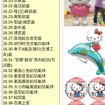
16.20-宗教篇
16.21-復活節篇
16.22-母(父)親節篇
16.23-萬聖節篇
16.24-聖誕/感恩篇
16.25-新年篇
16.26-博奕篇
16.27-其他綜合造型篇
16.29-4吋9吋充空氣印刷球
16.30-車子&船及飛行(交通工
具)篇
16.31-"音樂"錄音"系列鋁箔(可
試聽)
16.32-素面心形鋁箔氣球
16.33-素面星形鋁箔氣球
16.34-素面圓形鋁箔氣球
16.35-大小四輪素面鋁箔氣球
16.36-蛋型鋁箔氣球
16.37-棕閭葉
16.38-百萬之星