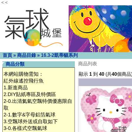
< <
首頁
»
商品目錄
»
16.3-2凱蒂貓系列
商品列表
商品分類
本網站購物需知：
顯示
1
到
40
(共
40
個商品
紅外線遙控飛行魚
1.新進商品
2.DIY貼紙專區及特價區
2-0.出清氦氣空飄特價優惠限自
取
2-1.數字&字母鋁箔氣球
3.空飄球外送或自取如下
3-0.各樣式空飄氣球