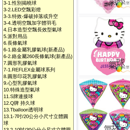
3-1.性別揭曉球
3-2.LED空飄彩燈
3-3.特效-爆破掉落或升空
3-4.透明空飄加字體羽毛
4.日本造型空飄長效型氣球
5.派對用品
6.長條氣球
6-1.鉻金屬乳膠氣球(新產品)
6-2.鉻金屬260長條氣球(新產品)
7.圓形乳膠氣球
7-1.REFLEX金屬球系列
8.圓形印花乳膠氣球
9.心型乳膠氣球
10.特殊造型氣球
11.S牌連接球
12.Q牌 持久球
13.Tballoon透明球
13.1-7吋/20公分小尺寸立體圓
球
13.2-10吋/30公分小尺寸立體圓