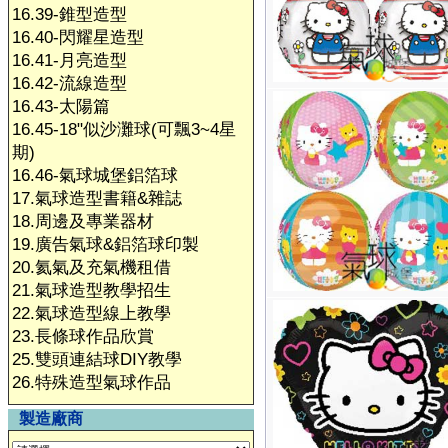
16.39-錐型造型
16.40-閃耀星造型
16.41-月亮造型
16.42-流線造型
16.43-太陽篇
16.45-18"似沙灘球(可飄3~4星
期)
16.46-氣球城堡鋁箔球
17.氣球造型書籍&雜誌
18.周邊及專業器材
19.廣告氣球&鋁箔球印製
20.氦氣及充氣機租借
21.氣球造型教學招生
22.氣球造型線上教學
23.長條球作品欣賞
25.雙頭連結球DIY教學
26.特殊造型氣球作品
製造廠商