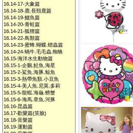
16.14-17-大象篇
16.14-18-鹿.長頸鹿篇
16.14-19-鱷魚篇
16.14-20-青蛙篇
16.14-21-狐狸篇
16.14-22-鳥類篇
16.14-23-蜜蜂.蝴蝶.螵蟲篇
16.14-24-蝸牛.毛毛蟲.蜘蛛
16.15-海洋水生動物篇
16.15-1-企鵝.鮭魚.海星
16.15-2-鯊魚.海豚.鯨魚
16.15-3-熱帶魚類.小丑魚
16.15-4-美人魚.尼莫.多莉
16.15-5-龍蝦.海龜.螃蟹
16.15-6-海馬.章魚.河豚
16.16-昆蟲篇
16.17-歡樂篇(笑臉)
16.18-音樂篇
16.19-運動篇