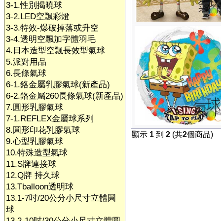
3-1.性別揭曉球
3-2.LED空飄彩燈
3-3.特效-爆破掉落或升空
3-4.透明空飄加字體羽毛
4.日本造型空飄長效型氣球
5.派對用品
6.長條氣球
6-1.鉻金屬乳膠氣球(新產品)
6-2.鉻金屬260長條氣球(新產品)
7.圓形乳膠氣球
7-1.REFLEX金屬球系列
8.圓形印花乳膠氣球
顯示
1
到
2
(共
2
個商品)
9.心型乳膠氣球
10.特殊造型氣球
11.S牌連接球
12.Q牌 持久球
13.Tballoon透明球
13.1-7吋/20公分小尺寸立體圓
球
13.2-10吋/30公分小尺寸立體圓