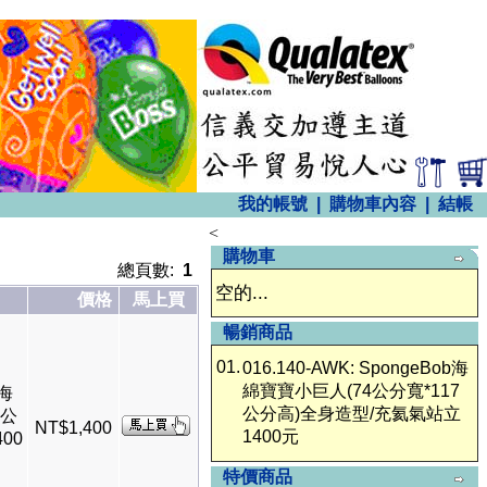
我的帳號
|
購物車內容
|
結帳
<
購物車
總頁數:
1
空的...
價格
馬上買
暢銷商品
01.
016.140-AWK: SpongeBob海
綿寶寶小巨人(74公分寬*117
b海
公分高)全身造型/充氦氣站立
7公
NT$1,400
1400元
00
特價商品