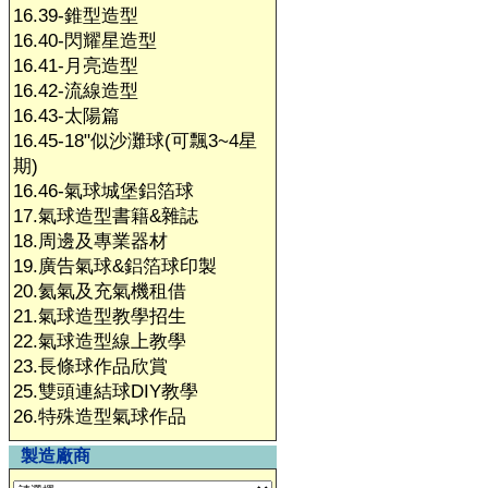
16.39-錐型造型
16.40-閃耀星造型
16.41-月亮造型
16.42-流線造型
16.43-太陽篇
16.45-18"似沙灘球(可飄3~4星
期)
16.46-氣球城堡鋁箔球
17.氣球造型書籍&雜誌
18.周邊及專業器材
19.廣告氣球&鋁箔球印製
20.氦氣及充氣機租借
21.氣球造型教學招生
22.氣球造型線上教學
23.長條球作品欣賞
25.雙頭連結球DIY教學
26.特殊造型氣球作品
製造廠商