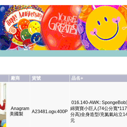
廠商
貨號
品名+
016.140-AWK: SpongeBo
Anagram
綿寶寶小巨人(74公分寬*11
A23481.ogv.400P
美國製
分高)全身造型/充氦氣站立14
元