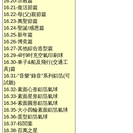
16.20-宗教篇
16.21-復活節篇
16.22-母(父)親節篇
16.23-萬聖節篇
16.24-聖誕/感恩篇
16.25-新年篇
16.26-博奕篇
16.27-其他綜合造型篇
16.29-4吋9吋充空氣印刷球
16.30-車子&船及飛行(交通工
具)篇
16.31-"音樂"錄音"系列鋁箔(可
試聽)
16.32-素面心形鋁箔氣球
16.33-素面星形鋁箔氣球
16.34-素面圓形鋁箔氣球
16.35-大小四輪素面鋁箔氣球
16.36-蛋型鋁箔氣球
16.37-棕閭葉
16.38-百萬之星