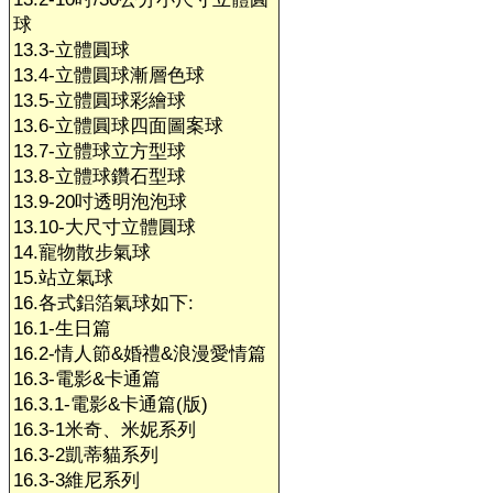
球
13.3-立體圓球
13.4-立體圓球漸層色球
13.5-立體圓球彩繪球
13.6-立體圓球四面圖案球
13.7-立體球立方型球
13.8-立體球鑽石型球
13.9-20吋透明泡泡球
13.10-大尺寸立體圓球
14.寵物散步氣球
15.站立氣球
16.各式鋁箔氣球如下:
16.1-生日篇
16.2-情人節&婚禮&浪漫愛情篇
16.3-電影&卡通篇
16.3.1-電影&卡通篇(版)
16.3-1米奇、米妮系列
16.3-2凱蒂貓系列
16.3-3維尼系列