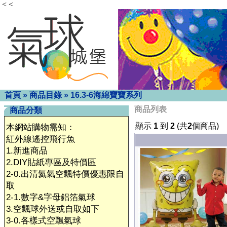
< <
首頁
»
商品目錄
»
16.3-6海綿寶寶系列
商品列表
商品分類
顯示
1
到
2
(共
2
個商品)
本網站購物需知：
紅外線遙控飛行魚
1.新進商品
2.DIY貼紙專區及特價區
2-0.出清氦氣空飄特價優惠限自
取
2-1.數字&字母鋁箔氣球
3.空飄球外送或自取如下
3-0.各樣式空飄氣球