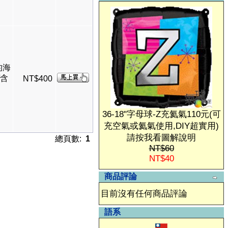
的海
/含
NT$400
36-18"字母球-Z充氦氣110元(可
充空氣或氦氣使用,DIY超實用)
請按我看圖解說明
總頁數:
1
NT$60
NT$40
商品評論
目前沒有任何商品評論
語系