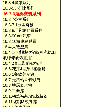
16.3-4崔弟系列
16.3-5史努比系列
16.3-6海綿寶寶系列
16.3-7公主系列
16.3-7.1冰雪奇緣
16.3-8玩具總動員系列
16.3-9Cars汽車
16.3-10海底總動員
16.4-大造型篇
16.4.1小造型鋁箔篇(可充氣加
氣球棒或佈置用)
16.4.2桌上裝飾鋁箔球
16.6-花卉&蔬果&植物篇
16.6-1餐飲美食篇
16.7-走路站立氣球篇
16.8-雙層氣球篇
16.9-畢業篇
16.10-歡迎&祝賀&祝福篇
16.11-感謝&致謝篇