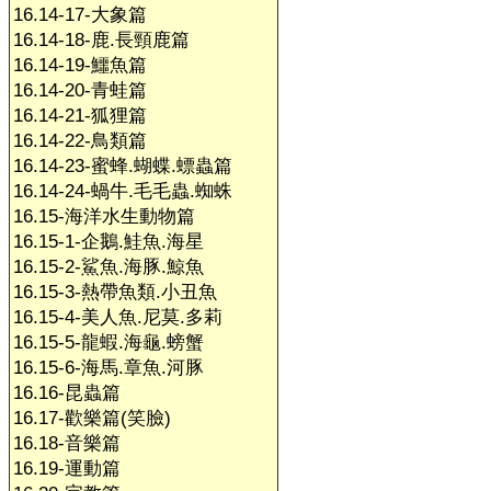
16.14-17-大象篇
16.14-18-鹿.長頸鹿篇
16.14-19-鱷魚篇
16.14-20-青蛙篇
16.14-21-狐狸篇
16.14-22-鳥類篇
16.14-23-蜜蜂.蝴蝶.螵蟲篇
16.14-24-蝸牛.毛毛蟲.蜘蛛
16.15-海洋水生動物篇
16.15-1-企鵝.鮭魚.海星
16.15-2-鯊魚.海豚.鯨魚
16.15-3-熱帶魚類.小丑魚
16.15-4-美人魚.尼莫.多莉
16.15-5-龍蝦.海龜.螃蟹
16.15-6-海馬.章魚.河豚
16.16-昆蟲篇
16.17-歡樂篇(笑臉)
16.18-音樂篇
16.19-運動篇