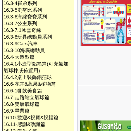
16.3-4崔弟系列
16.3-5史努比系列
16.3-6海綿寶寶系列
16.3-7公主系列
16.3-7.1冰雪奇緣
16.3-8玩具總動員系列
16.3-9Cars汽車
16.3-10海底總動員
16.4-大造型篇
16.4.1小造型鋁箔篇(可充氣加
氣球棒或佈置用)
16.4.2桌上裝飾鋁箔球
16.6-花卉&蔬果&植物篇
16.6-1餐飲美食篇
16.7-走路站立氣球篇
16.8-雙層氣球篇
16.9-畢業篇
16.10-歡迎&祝賀&祝福篇
16.11-感謝&致謝篇