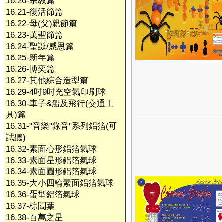
16.20-宗教篇
16.21-復活節篇
16.22-母(父)親節篇
16.23-萬聖節篇
16.24-聖誕/感恩篇
16.25-新年篇
16.26-博奕篇
16.27-其他綜合造型篇
16.29-4吋9吋充空氣印刷球
16.30-車子&船及飛行(交通工
具)篇
16.31-"音樂"錄音"系列鋁箔(可
試聽)
16.32-素面心形鋁箔氣球
16.33-素面星形鋁箔氣球
16.34-素面圓形鋁箔氣球
16.35-大小四輪素面鋁箔氣球
16.36-蛋型鋁箔氣球
16.37-棕閭葉
16.38-百萬之星