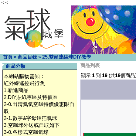
< <
首頁
»
商品目錄
»
25.雙頭連結球DIY教學
商品列表
商品分類
顯示
1
到
19
(共
19
個商品
本網站購物需知：
紅外線遙控飛行魚
1.新進商品
2.DIY貼紙專區及特價區
2-0.出清氦氣空飄特價優惠限自
取
2-1.數字&字母鋁箔氣球
3.空飄球外送或自取如下
3-0.各樣式空飄氣球