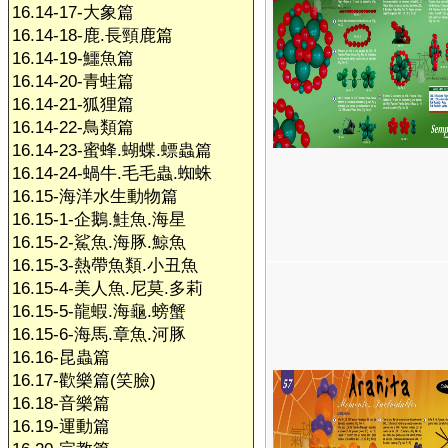
16.14-17-大象篇
16.14-18-鹿.長頸鹿篇
16.14-19-鱷魚篇
16.14-20-青蛙篇
16.14-21-狐狸篇
16.14-22-鳥類篇
16.14-23-蜜蜂.蝴蝶.螵蟲篇
16.14-24-蝸牛.毛毛蟲.蜘蛛
16.15-海洋水生動物篇
16.15-1-企鵝.鮭魚.海星
16.15-2-鯊魚.海豚.鯨魚
16.15-3-熱帶魚類.小丑魚
16.15-4-美人魚.尼莫.多莉
16.15-5-龍蝦.海龜.螃蟹
16.15-6-海馬.章魚.河豚
16.16-昆蟲篇
16.17-歡樂篇(笑臉)
16.18-音樂篇
16.19-運動篇