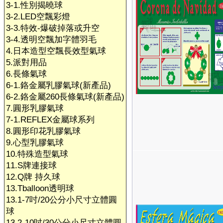
3-1.性別揭曉球
3-2.LED空飄彩燈
3-3.特效-爆破掉落或升空
3-4.透明空飄加字體羽毛
4.日本造型空飄長效型氣球
5.派對用品
6.長條氣球
6-1.鉻金屬乳膠氣球(新產品)
6-2.鉻金屬260長條氣球(新產品)
7.圓形乳膠氣球
7-1.REFLEX金屬球系列
8.圓形印花乳膠氣球
9.心型乳膠氣球
10.特殊造型氣球
11.S牌連接球
12.Q牌 持久球
13.Tballoon透明球
13.1-7吋/20公分小尺寸立體圓
球
13.2-10吋/30公分小尺寸立體圓