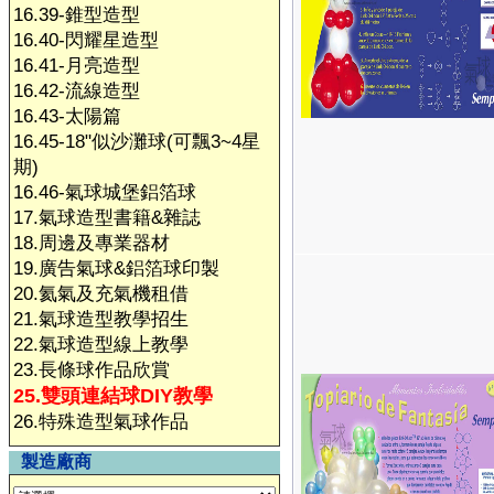
16.39-錐型造型
16.40-閃耀星造型
16.41-月亮造型
16.42-流線造型
16.43-太陽篇
16.45-18"似沙灘球(可飄3~4星
期)
16.46-氣球城堡鋁箔球
17.氣球造型書籍&雜誌
18.周邊及專業器材
19.廣告氣球&鋁箔球印製
20.氦氣及充氣機租借
21.氣球造型教學招生
22.氣球造型線上教學
23.長條球作品欣賞
25.雙頭連結球DIY教學
26.特殊造型氣球作品
製造廠商