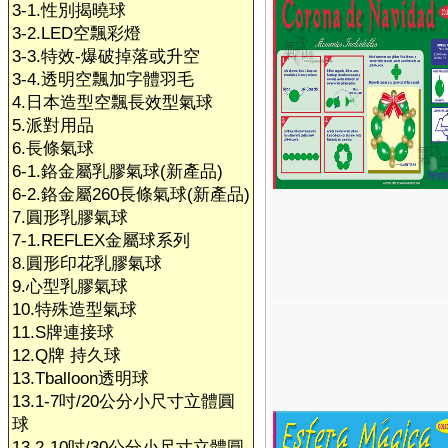
3-1.性別揭曉球
3-2.LED空飄彩燈
3-3.特效-爆破掉落或升空
3-4.透明空飄加字體羽毛
4.日本造型空飄長效型氣球
5.派對用品
6.長條氣球
6-1.鉻金屬乳膠氣球(新產品)
6-2.鉻金屬260長條氣球(新產品)
7.圓形乳膠氣球
7-1.REFLEX金屬球系列
8.圓形印花乳膠氣球
9.心型乳膠氣球
10.特殊造型氣球
11.S牌連接球
12.Q牌 持久球
13.Tballoon透明球
13.1-7吋/20公分小尺寸立體圓
球
13.2-10吋/30公分小尺寸立體圓