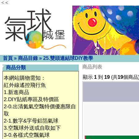
< <
首頁
»
商品目錄
»
25.雙頭連結球DIY教學
商品列表
商品分類
顯示
1
到
19
(共
19
個商品
本網站購物需知：
紅外線遙控飛行魚
1.新進商品
2.DIY貼紙專區及特價區
2-0.出清氦氣空飄特價優惠限自
取
2-1.數字&字母鋁箔氣球
3.空飄球外送或自取如下
3-0.各樣式空飄氣球