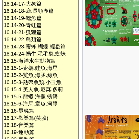
16.14-17-大象篇
16.14-18-鹿.長頸鹿篇
16.14-19-鱷魚篇
16.14-20-青蛙篇
16.14-21-狐狸篇
16.14-22-鳥類篇
16.14-23-蜜蜂.蝴蝶.螵蟲篇
16.14-24-蝸牛.毛毛蟲.蜘蛛
16.15-海洋水生動物篇
16.15-1-企鵝.鮭魚.海星
16.15-2-鯊魚.海豚.鯨魚
16.15-3-熱帶魚類.小丑魚
16.15-4-美人魚.尼莫.多莉
16.15-5-龍蝦.海龜.螃蟹
16.15-6-海馬.章魚.河豚
16.16-昆蟲篇
16.17-歡樂篇(笑臉)
16.18-音樂篇
16.19-運動篇