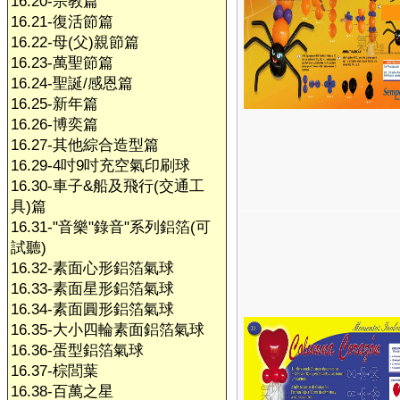
16.20-宗教篇
16.21-復活節篇
16.22-母(父)親節篇
16.23-萬聖節篇
16.24-聖誕/感恩篇
16.25-新年篇
16.26-博奕篇
16.27-其他綜合造型篇
16.29-4吋9吋充空氣印刷球
16.30-車子&船及飛行(交通工
具)篇
16.31-"音樂"錄音"系列鋁箔(可
試聽)
16.32-素面心形鋁箔氣球
16.33-素面星形鋁箔氣球
16.34-素面圓形鋁箔氣球
16.35-大小四輪素面鋁箔氣球
16.36-蛋型鋁箔氣球
16.37-棕閭葉
16.38-百萬之星