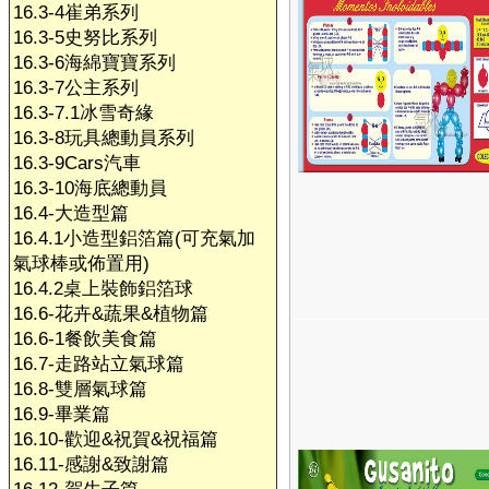
16.3-4崔弟系列
16.3-5史努比系列
16.3-6海綿寶寶系列
16.3-7公主系列
16.3-7.1冰雪奇緣
16.3-8玩具總動員系列
16.3-9Cars汽車
16.3-10海底總動員
16.4-大造型篇
16.4.1小造型鋁箔篇(可充氣加
氣球棒或佈置用)
16.4.2桌上裝飾鋁箔球
16.6-花卉&蔬果&植物篇
16.6-1餐飲美食篇
16.7-走路站立氣球篇
16.8-雙層氣球篇
16.9-畢業篇
16.10-歡迎&祝賀&祝福篇
16.11-感謝&致謝篇