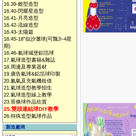
16.39-錐型造型
16.40-閃耀星造型
16.41-月亮造型
16.42-流線造型
16.43-太陽篇
16.45-18"似沙灘球(可飄3~4星
期)
16.46-氣球城堡鋁箔球
17.氣球造型書籍&雜誌
18.周邊及專業器材
19.廣告氣球&鋁箔球印製
20.氦氣及充氣機租借
21.氣球造型教學招生
22.氣球造型線上教學
23.長條球作品欣賞
25.雙頭連結球DIY教學
26.特殊造型氣球作品
製造廠商