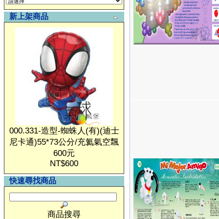
新上架商品
000.331-造型-蜘蛛人(有)(迪士
尼卡通)55*73公分/充氦氣空飄
600元
NT$600
快速尋找商品
商品搜尋