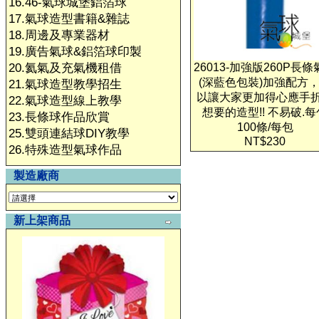
16.46-氣球城堡鋁箔球
17.氣球造型書籍&雜誌
18.周邊及專業器材
19.廣告氣球&鋁箔球印製
20.氦氣及充氣機租借
26013-加強版260P長
(深藍色包裝)加強配方
21.氣球造型教學招生
以讓大家更加得心應手
22.氣球造型線上教學
想要的造型!! 不易破.每
23.長條球作品欣賞
100條/每包
25.雙頭連結球DIY教學
NT$230
26.特殊造型氣球作品
製造廠商
新上架商品