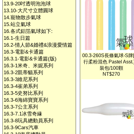
13.9-20吋透明泡泡球
13.10-大尺寸立體圓球
14.寵物散步氣球
15.站立氣球
16.各式鋁箔氣球如下:
16.1-生日篇
16.2-情人節&婚禮&浪漫愛情篇
16.3-電影&卡通篇
00.3-260S長條氣球-S牌
16.3.1-電影&卡通篇(版)
行柔粉混色 Pastel Asst.
16.3-1米奇、米妮系列
裝包/100顆
16.3-2凱蒂貓系列
NT$270
16.3-3維尼系列
16.3-4崔弟系列
16.3-5史努比系列
16.3-6海綿寶寶系列
16.3-7公主系列
16.3-7.1冰雪奇緣
16.3-8玩具總動員系列
16.3-9Cars汽車