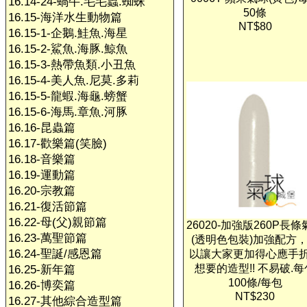
16.14-24-蝸牛.毛毛蟲.蜘蛛
50條
16.15-海洋水生動物篇
NT$80
16.15-1-企鵝.鮭魚.海星
16.15-2-鯊魚.海豚.鯨魚
16.15-3-熱帶魚類.小丑魚
16.15-4-美人魚.尼莫.多莉
16.15-5-龍蝦.海龜.螃蟹
16.15-6-海馬.章魚.河豚
16.16-昆蟲篇
16.17-歡樂篇(笑臉)
16.18-音樂篇
16.19-運動篇
16.20-宗教篇
16.21-復活節篇
16.22-母(父)親節篇
26020-加強版260P長
16.23-萬聖節篇
(透明色包裝)加強配方
16.24-聖誕/感恩篇
以讓大家更加得心應手
想要的造型!! 不易破.每
16.25-新年篇
100條/每包
16.26-博奕篇
NT$230
16.27-其他綜合造型篇