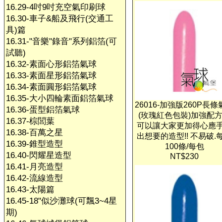
16.29-4吋9吋充空氣印刷球
16.30-車子&船及飛行(交通工
具)篇
16.31-"音樂"錄音"系列鋁箔(可
試聽)
16.32-素面心形鋁箔氣球
16.33-素面星形鋁箔氣球
16.34-素面圓形鋁箔氣球
16.35-大小四輪素面鋁箔氣球
26016-加強版260P長
16.36-蛋型鋁箔氣球
(玫瑰紅色包裝)加強配
16.37-棕閭葉
可以讓大家更加得心應
16.38-百萬之星
出想要的造型!! 不易破.
16.39-錐型造型
100條/每包
16.40-閃耀星造型
NT$230
16.41-月亮造型
16.42-流線造型
16.43-太陽篇
16.45-18"似沙灘球(可飄3~4星
期)