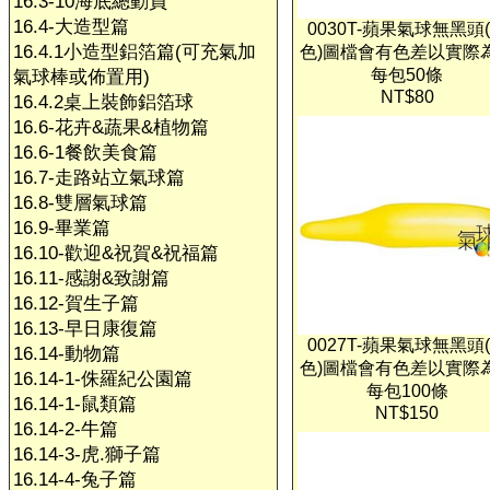
16.3-10海底總動員
16.4-大造型篇
0030T-蘋果氣球無黑頭
16.4.1小造型鋁箔篇(可充氣加
色)圖檔會有色差以實際
每包50條
氣球棒或佈置用)
NT$80
16.4.2桌上裝飾鋁箔球
16.6-花卉&蔬果&植物篇
16.6-1餐飲美食篇
16.7-走路站立氣球篇
16.8-雙層氣球篇
16.9-畢業篇
16.10-歡迎&祝賀&祝福篇
16.11-感謝&致謝篇
16.12-賀生子篇
16.13-早日康復篇
0027T-蘋果氣球無黑頭
16.14-動物篇
色)圖檔會有色差以實際
16.14-1-侏羅紀公園篇
每包100條
16.14-1-鼠類篇
NT$150
16.14-2-牛篇
16.14-3-虎.獅子篇
16.14-4-兔子篇