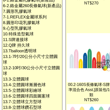
6-1.鉻金屬乳膠氣球(新產品)
NT$270
6-2.鉻金屬260長條氣球(新產品)
7.圓形乳膠氣球
7-1.REFLEX金屬球系列
8.圓形印花乳膠氣球
9.心型乳膠氣球
10.特殊造型氣球
11.S牌連接球
12.Q牌 持久球
13.Tballoon透明球
13.1-7吋/20公分小尺寸立體圓
球
13.2-10吋/30公分小尺寸立體圓
球
13.3-立體圓球
13.4-立體圓球漸層色球
00.2-160S長條氣球-S牌
準混合色 Asst.]原裝包/1
13.5-立體圓球彩繪球
顆
13.6-立體圓球四面圖案球
NT$260
13.7-立體球立方型球
13.8-立體球鑽石型球