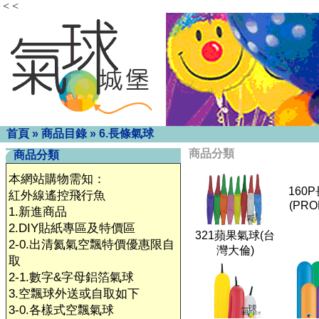
< <
首頁
»
商品目錄
»
6.長條氣球
商品分類
商品分類
本網站購物需知：
160
紅外線遙控飛行魚
(PRO
1.新進商品
2.DIY貼紙專區及特價區
321蘋果氣球(台
2-0.出清氦氣空飄特價優惠限自
灣大倫)
取
2-1.數字&字母鋁箔氣球
3.空飄球外送或自取如下
3-0.各樣式空飄氣球