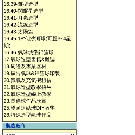
16.39-錐型造型
16.40-閃耀星造型
16.41-月亮造型
16.42-流線造型
16.43-太陽篇
16.45-18"似沙灘球(可飄3~4星
期)
16.46-氣球城堡鋁箔球
17.氣球造型書籍&雜誌
18.周邊及專業器材
19.廣告氣球&鋁箔球印製
20.氦氣及充氣機租借
21.氣球造型教學招生
22.氣球造型線上教學
23.長條球作品欣賞
25.雙頭連結球DIY教學
26.特殊造型氣球作品
製造廠商