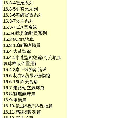
16.3-4崔弟系列
16.3-5史努比系列
16.3-6海綿寶寶系列
16.3-7公主系列
16.3-7.1冰雪奇緣
16.3-8玩具總動員系列
16.3-9Cars汽車
16.3-10海底總動員
16.4-大造型篇
16.4.1小造型鋁箔篇(可充氣加
氣球棒或佈置用)
16.4.2桌上裝飾鋁箔球
16.6-花卉&蔬果&植物篇
16.6-1餐飲美食篇
16.7-走路站立氣球篇
16.8-雙層氣球篇
16.9-畢業篇
16.10-歡迎&祝賀&祝福篇
16.11-感謝&致謝篇