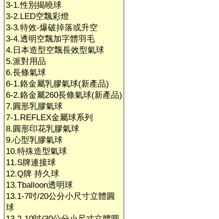
3-1.性別揭曉球
3-2.LED空飄彩燈
3-3.特效-爆破掉落或升空
3-4.透明空飄加字體羽毛
4.日本造型空飄長效型氣球
5.派對用品
6.長條氣球
6-1.鉻金屬乳膠氣球(新產品)
6-2.鉻金屬260長條氣球(新產品)
7.圓形乳膠氣球
7-1.REFLEX金屬球系列
8.圓形印花乳膠氣球
9.心型乳膠氣球
10.特殊造型氣球
11.S牌連接球
12.Q牌 持久球
13.Tballoon透明球
13.1-7吋/20公分小尺寸立體圓
球
13.2-10吋/30公分小尺寸立體圓