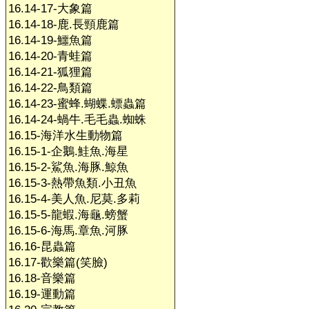
16.14-17-大象篇
16.14-18-鹿.長頸鹿篇
16.14-19-鱷魚篇
16.14-20-青蛙篇
16.14-21-狐狸篇
16.14-22-鳥類篇
16.14-23-蜜蜂.蝴蝶.螵蟲篇
16.14-24-蝸牛.毛毛蟲.蜘蛛
16.15-海洋水生動物篇
16.15-1-企鵝.鮭魚.海星
16.15-2-鯊魚.海豚.鯨魚
16.15-3-熱帶魚類.小丑魚
16.15-4-美人魚.尼莫.多莉
16.15-5-龍蝦.海龜.螃蟹
16.15-6-海馬.章魚.河豚
16.16-昆蟲篇
16.17-歡樂篇(笑臉)
16.18-音樂篇
16.19-運動篇