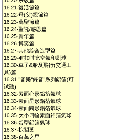
16.20-宗教篇
16.21-復活節篇
16.22-母(父)親節篇
16.23-萬聖節篇
16.24-聖誕/感恩篇
16.25-新年篇
16.26-博奕篇
16.27-其他綜合造型篇
16.29-4吋9吋充空氣印刷球
16.30-車子&船及飛行(交通工
具)篇
16.31-"音樂"錄音"系列鋁箔(可
試聽)
16.32-素面心形鋁箔氣球
16.33-素面星形鋁箔氣球
16.34-素面圓形鋁箔氣球
16.35-大小四輪素面鋁箔氣球
16.36-蛋型鋁箔氣球
16.37-棕閭葉
16.38-百萬之星