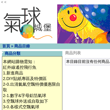
< <
首頁
»
商品目錄
商品列表
商品分類
本網站購物需知：
本目錄目前沒有任何商品
紅外線遙控飛行魚
1.新進商品
2.DIY貼紙專區及特價區
2-0.出清氦氣空飄特價優惠限自
取
2-1.數字&字母鋁箔氣球
3.空飄球外送或自取如下
3-0.各樣式空飄氣球