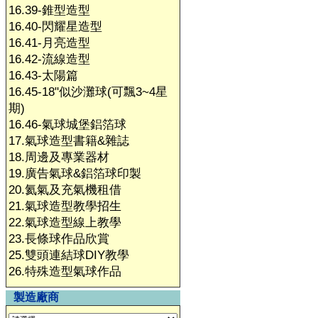
16.39-錐型造型
16.40-閃耀星造型
16.41-月亮造型
16.42-流線造型
16.43-太陽篇
16.45-18"似沙灘球(可飄3~4星
期)
16.46-氣球城堡鋁箔球
17.氣球造型書籍&雜誌
18.周邊及專業器材
19.廣告氣球&鋁箔球印製
20.氦氣及充氣機租借
21.氣球造型教學招生
22.氣球造型線上教學
23.長條球作品欣賞
25.雙頭連結球DIY教學
26.特殊造型氣球作品
製造廠商