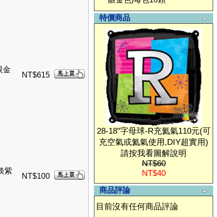
特價商品
眼金
NT$615
28-18"字母球-R充氦氣110元(可
充空氣或氦氣使用,DIY超實用)
請按我看圖解說明
NT$60
眼淡紫
NT$40
NT$100
商品評論
目前沒有任何商品評論