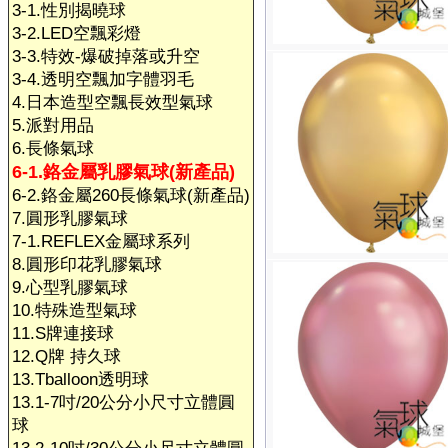
3-1.性別揭曉球
3-2.LED空飄彩燈
3-3.特效-爆破掉落或升空
3-4.透明空飄加字體羽毛
4.日本造型空飄長效型氣球
5.派對用品
6.長條氣球
6-1.鉻金屬乳膠氣球(新產品)
6-2.鉻金屬260長條氣球(新產品)
7.圓形乳膠氣球
7-1.REFLEX金屬球系列
8.圓形印花乳膠氣球
9.心型乳膠氣球
10.特殊造型氣球
11.S牌連接球
12.Q牌 持久球
13.Tballoon透明球
13.1-7吋/20公分小尺寸立體圓
球