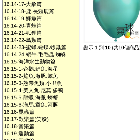
16.14-17-大象篇
16.14-18-鹿.長頸鹿篇
16.14-19-鱷魚篇
16.14-20-青蛙篇
16.14-21-狐狸篇
16.14-22-鳥類篇
16.14-23-蜜蜂.蝴蝶.螵蟲篇
顯示
1
到
10
(共
10
個商品
16.14-24-蝸牛.毛毛蟲.蜘蛛
16.15-海洋水生動物篇
16.15-1-企鵝.鮭魚.海星
16.15-2-鯊魚.海豚.鯨魚
16.15-3-熱帶魚類.小丑魚
16.15-4-美人魚.尼莫.多莉
16.15-5-龍蝦.海龜.螃蟹
16.15-6-海馬.章魚.河豚
16.16-昆蟲篇
16.17-歡樂篇(笑臉)
16.18-音樂篇
16.19-運動篇