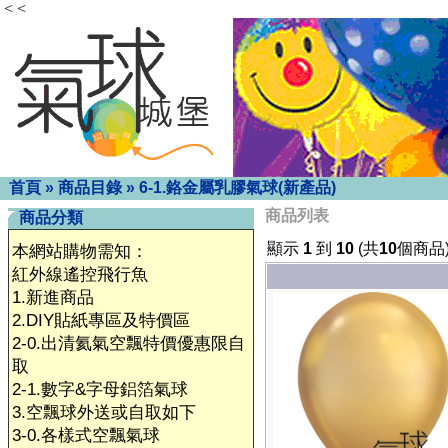
< <
首頁
»
商品目錄
»
6-1.鉻金屬乳膠氣球(新產品)
商品列表
商品分類
顯示
1
到
10
(共
10
個商品
本網站購物需知：
紅外線遙控飛行魚
1.新進商品
2.DIY貼紙專區及特價區
2-0.出清氦氣空飄特價優惠限自
取
2-1.數字&字母鋁箔氣球
3.空飄球外送或自取如下
3-0.各樣式空飄氣球