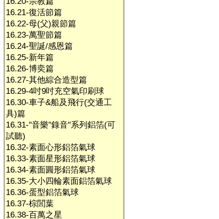
16.20-宗教篇
16.21-復活節篇
16.22-母(父)親節篇
16.23-萬聖節篇
16.24-聖誕/感恩篇
16.25-新年篇
16.26-博奕篇
16.27-其他綜合造型篇
16.29-4吋9吋充空氣印刷球
16.30-車子&船及飛行(交通工
具)篇
16.31-"音樂"錄音"系列鋁箔(可
試聽)
16.32-素面心形鋁箔氣球
16.33-素面星形鋁箔氣球
16.34-素面圓形鋁箔氣球
16.35-大小四輪素面鋁箔氣球
16.36-蛋型鋁箔氣球
16.37-棕閭葉
16.38-百萬之星