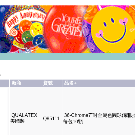
)
廠商
貨號
品名+
QUALATEX
36-Chrome7"吋金屬色圓球(耀眼
Q85111
美國製
每包10顆