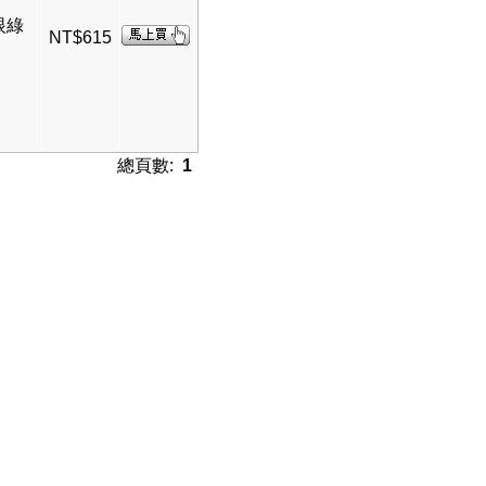
眼綠
NT$615
總頁數:
1