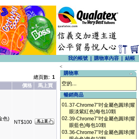
我的帳號
|
購物車內容
|
結帳
<
購物車
總頁數:
1
空的...
價格
馬上買
暢銷商品
01.
37-Chrome7"吋金屬色圓球(耀
眼淡紫紅色)每包10顆
02.
金色)
39-Chrome7"吋金屬色圓球(耀
NT$100
眼藍色)每包10顆
03.
36-Chrome7"吋金屬色圓球(耀
眼金色)每包10顆