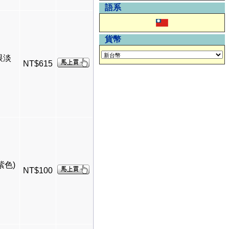
語系
貨幣
眼淡
NT$615
紫色)
NT$100