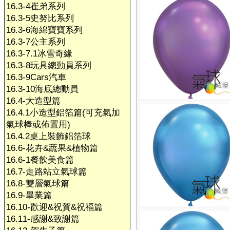
16.3-4崔弟系列
16.3-5史努比系列
16.3-6海綿寶寶系列
16.3-7公主系列
16.3-7.1冰雪奇緣
16.3-8玩具總動員系列
16.3-9Cars汽車
16.3-10海底總動員
16.4-大造型篇
16.4.1小造型鋁箔篇(可充氣加
氣球棒或佈置用)
16.4.2桌上裝飾鋁箔球
16.6-花卉&蔬果&植物篇
16.6-1餐飲美食篇
16.7-走路站立氣球篇
16.8-雙層氣球篇
16.9-畢業篇
16.10-歡迎&祝賀&祝福篇
16.11-感謝&致謝篇