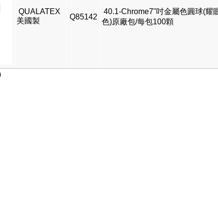
QUALATEX
40.1-Chrome7"吋金屬色圓球(耀
Q85142
美國製
色)原廠包/每包100顆
)