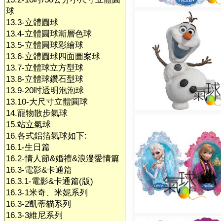
球
13.3-立體圓球
13.4-立體圓球漸層色球
13.5-立體圓球彩繪球
13.6-立體圓球四面圖案球
13.7-立體球立方型球
13.8-立體球鑽石型球
13.9-20吋透明泡泡球
13.10-大尺寸立體圓球
14.寵物散步氣球
15.站立氣球
16.各式鋁箔氣球如下:
16.1-生日篇
16.2-情人節&婚禮&浪漫愛情篇
16.3-電影&卡通篇
16.3.1-電影&卡通篇(版)
16.3-1米奇、米妮系列
16.3-2凱蒂貓系列
16.3-3維尼系列