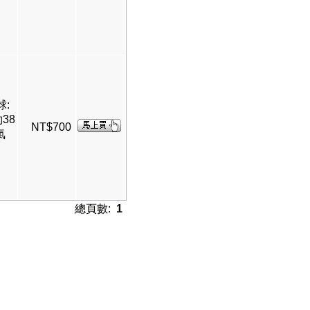
球:
38
NT$700
氣
總頁數:
1