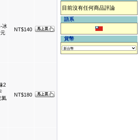
目前沒有任何商品評論
語系
形-冰
NT$140
0元
貨幣
緣2
卡
NT$180
充氦