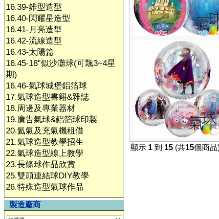
16.39-錐型造型
16.40-閃耀星造型
16.41-月亮造型
16.42-流線造型
16.43-太陽篇
16.45-18"似沙灘球(可飄3~4星
期)
16.46-氣球城堡鋁箔球
17.氣球造型書籍&雜誌
18.周邊及專業器材
19.廣告氣球&鋁箔球印製
20.氦氣及充氣機租借
21.氣球造型教學招生
顯示
1
到
15
(共
15
個商品
22.氣球造型線上教學
23.長條球作品欣賞
25.雙頭連結球DIY教學
26.特殊造型氣球作品
製造廠商