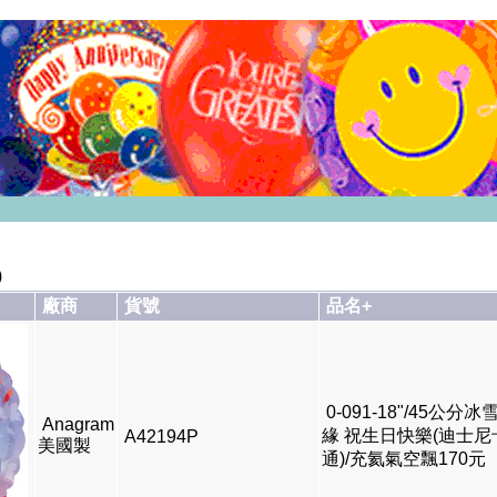
)
廠商
貨號
品名+
0-091-18"/45公分冰
Anagram
緣 祝生日快樂(迪士尼
A42194P
美國製
通)/充氦氣空飄170元