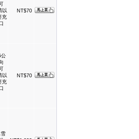
可
請以
NT$70
要充
口
6公
向
可
請以
NT$70
要充
口
冰雪