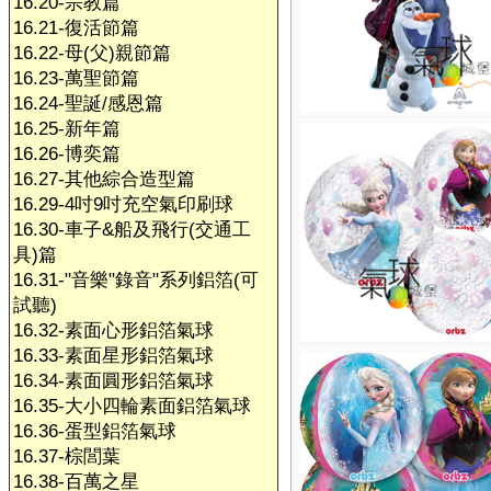
16.20-宗教篇
16.21-復活節篇
16.22-母(父)親節篇
16.23-萬聖節篇
16.24-聖誕/感恩篇
16.25-新年篇
16.26-博奕篇
16.27-其他綜合造型篇
16.29-4吋9吋充空氣印刷球
16.30-車子&船及飛行(交通工
具)篇
16.31-"音樂"錄音"系列鋁箔(可
試聽)
16.32-素面心形鋁箔氣球
16.33-素面星形鋁箔氣球
16.34-素面圓形鋁箔氣球
16.35-大小四輪素面鋁箔氣球
16.36-蛋型鋁箔氣球
16.37-棕閭葉
16.38-百萬之星