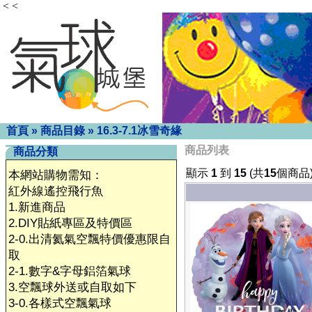
< <
首頁
»
商品目錄
»
16.3-7.1冰雪奇緣
商品列表
商品分類
顯示
1
到
15
(共
15
個商品
本網站購物需知：
紅外線遙控飛行魚
1.新進商品
2.DIY貼紙專區及特價區
2-0.出清氦氣空飄特價優惠限自
取
2-1.數字&字母鋁箔氣球
3.空飄球外送或自取如下
3-0.各樣式空飄氣球