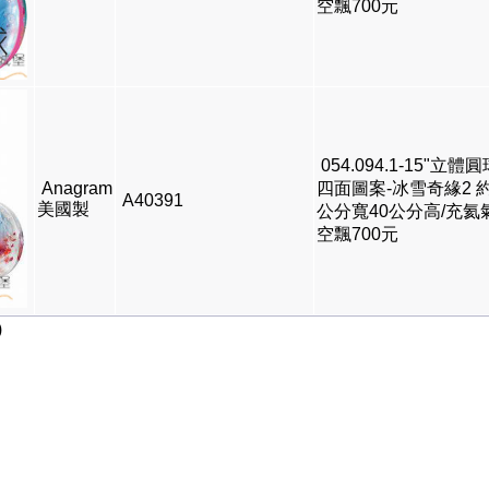
空飄700元
054.094.1-15"立體圓
Anagram
四面圖案-冰雪奇緣2 約
A40391
美國製
公分寬40公分高/充氦
空飄700元
)