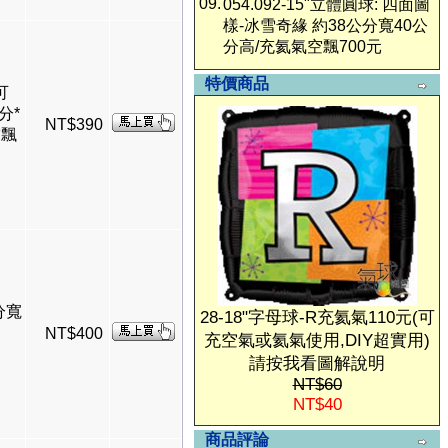
09.
054.092-15"立體圓球: 四面圖
樣-冰雪奇緣 約38公分寬40公
分高/充氦氣空飄700元
特價商品
可
分*
NT$390
空飄
分寬
28-18"字母球-R充氦氣110元(可
NT$400
充空氣或氦氣使用,DIY超實用)
請按我看圖解說明
NT$60
NT$40
商品評論