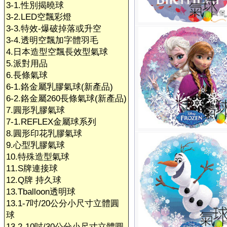
3-1.性別揭曉球
3-2.LED空飄彩燈
3-3.特效-爆破掉落或升空
3-4.透明空飄加字體羽毛
4.日本造型空飄長效型氣球
5.派對用品
6.長條氣球
6-1.鉻金屬乳膠氣球(新產品)
6-2.鉻金屬260長條氣球(新產品)
7.圓形乳膠氣球
7-1.REFLEX金屬球系列
8.圓形印花乳膠氣球
9.心型乳膠氣球
10.特殊造型氣球
11.S牌連接球
12.Q牌 持久球
13.Tballoon透明球
13.1-7吋/20公分小尺寸立體圓
球
13.2-10吋/30公分小尺寸立體圓