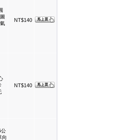
"圓
同圖
NT$140
氦氣
"心
卡
NT$140
元
6公
單向