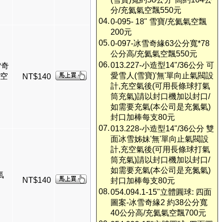
分/充氦氣空飄550元
04.
0-095- 18" 雪寶/充氦氣空飄
200元
05.
0-097-冰雪奇緣63公分寬*78
公分高/充氦氣空飄550元
06.
013.227-小造型14"/36公分 可
雪奇
愛雪人(雪寶)'無'單向止氣閥設
氣空
NT$140
計,充空氣後(可用長條球打氣
筒充氣)請以封口機加以封口/
如需要充氣(本公司是充氮氣)
封口加棒每支80元
07.
013.228-小造型14"/36公分 雙
面冰雪姊妹'無'單向止氣閥設
計,充空氣後(可用長條球打氣
筒充氣)請以封口機加以封口/
如需要充氣(本公司是充氮氣)
氣
NT$140
封口加棒每支80元
08.
054.094.1-15"立體圓球: 四面
圖案-冰雪奇緣2 約38公分寬
40公分高/充氦氣空飄700元