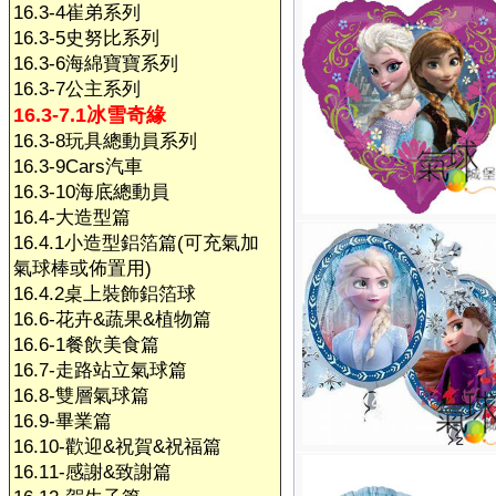
16.3-4崔弟系列
16.3-5史努比系列
16.3-6海綿寶寶系列
16.3-7公主系列
16.3-7.1冰雪奇緣
16.3-8玩具總動員系列
16.3-9Cars汽車
16.3-10海底總動員
16.4-大造型篇
16.4.1小造型鋁箔篇(可充氣加
氣球棒或佈置用)
16.4.2桌上裝飾鋁箔球
16.6-花卉&蔬果&植物篇
16.6-1餐飲美食篇
16.7-走路站立氣球篇
16.8-雙層氣球篇
16.9-畢業篇
16.10-歡迎&祝賀&祝福篇
16.11-感謝&致謝篇