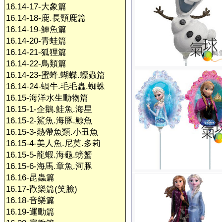
16.14-17-大象篇
16.14-18-鹿.長頸鹿篇
16.14-19-鱷魚篇
16.14-20-青蛙篇
16.14-21-狐狸篇
16.14-22-鳥類篇
16.14-23-蜜蜂.蝴蝶.螵蟲篇
16.14-24-蝸牛.毛毛蟲.蜘蛛
16.15-海洋水生動物篇
16.15-1-企鵝.鮭魚.海星
16.15-2-鯊魚.海豚.鯨魚
16.15-3-熱帶魚類.小丑魚
16.15-4-美人魚.尼莫.多莉
16.15-5-龍蝦.海龜.螃蟹
16.15-6-海馬.章魚.河豚
16.16-昆蟲篇
16.17-歡樂篇(笑臉)
16.18-音樂篇
16.19-運動篇