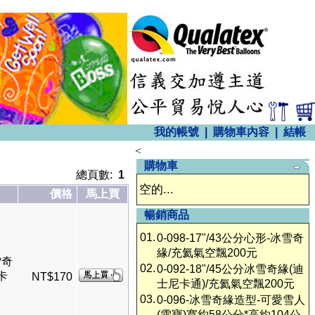
我的帳號
|
購物車內容
|
結帳
<
購物車
總頁數:
1
空的...
價格
馬上買
暢銷商品
01.
0-098-17"/43公分心形-冰雪奇
緣/充氦氣空飄200元
雪奇
02.
0-092-18"/45公分冰雪奇緣(迪
卡
NT$170
士尼卡通)/充氦氣空飄200元
03.
0-096-冰雪奇緣造型-可愛雪人
(雪寶)寬約58公分*高約104公