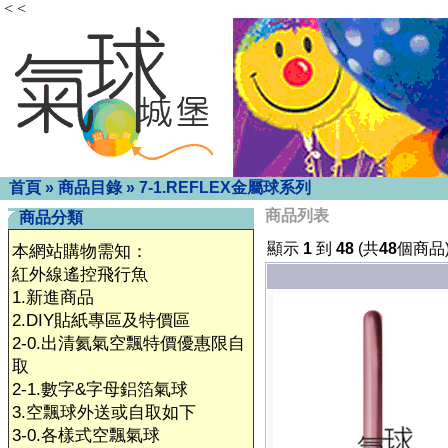
< <
首頁
»
商品目錄
»
7-1.REFLEX金屬球系列
商品列表
商品分類
顯示
1
到
48
(共
48
個商品
本網站購物需知：
紅外線遙控飛行魚
1.新進商品
2.DIY貼紙專區及特價區
2-0.出清氦氣空飄特價優惠限自
取
2-1.數字&字母鋁箔氣球
3.空飄球外送或自取如下
3-0.各樣式空飄氣球