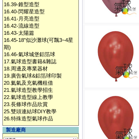
16.39-錐型造型
16.40-閃耀星造型
16.41-月亮造型
16.42-流線造型
16.43-太陽篇
16.45-18"似沙灘球(可飄3~4星
期)
16.46-氣球城堡鋁箔球
17.氣球造型書籍&雜誌
18.周邊及專業器材
19.廣告氣球&鋁箔球印製
20.氦氣及充氣機租借
21.氣球造型教學招生
22.氣球造型線上教學
23.長條球作品欣賞
25.雙頭連結球DIY教學
26.特殊造型氣球作品
製造廠商