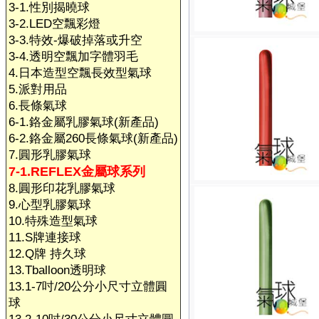
3-1.性別揭曉球
3-2.LED空飄彩燈
3-3.特效-爆破掉落或升空
3-4.透明空飄加字體羽毛
4.日本造型空飄長效型氣球
5.派對用品
6.長條氣球
6-1.鉻金屬乳膠氣球(新產品)
6-2.鉻金屬260長條氣球(新產品)
7.圓形乳膠氣球
7-1.REFLEX金屬球系列
8.圓形印花乳膠氣球
9.心型乳膠氣球
10.特殊造型氣球
11.S牌連接球
12.Q牌 持久球
13.Tballoon透明球
13.1-7吋/20公分小尺寸立體圓
球