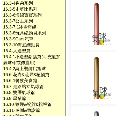
16.3-4崔弟系列
16.3-5史努比系列
16.3-6海綿寶寶系列
16.3-7公主系列
16.3-7.1冰雪奇緣
16.3-8玩具總動員系列
16.3-9Cars汽車
16.3-10海底總動員
16.4-大造型篇
16.4.1小造型鋁箔篇(可充氣加
氣球棒或佈置用)
16.4.2桌上裝飾鋁箔球
16.6-花卉&蔬果&植物篇
16.6-1餐飲美食篇
16.7-走路站立氣球篇
16.8-雙層氣球篇
16.9-畢業篇
16.10-歡迎&祝賀&祝福篇
16.11-感謝&致謝篇