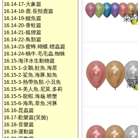
16.14-17-大象篇
16.14-18-鹿.長頸鹿篇
16.14-19-鱷魚篇
16.14-20-青蛙篇
16.14-21-狐狸篇
16.14-22-鳥類篇
16.14-23-蜜蜂.蝴蝶.螵蟲篇
16.14-24-蝸牛.毛毛蟲.蜘蛛
16.15-海洋水生動物篇
16.15-1-企鵝.鮭魚.海星
16.15-2-鯊魚.海豚.鯨魚
16.15-3-熱帶魚類.小丑魚
16.15-4-美人魚.尼莫.多莉
16.15-5-龍蝦.海龜.螃蟹
16.15-6-海馬.章魚.河豚
16.16-昆蟲篇
16.17-歡樂篇(笑臉)
16.18-音樂篇
16.19-運動篇