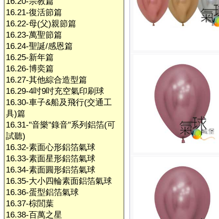
16.20-宗教篇
16.21-復活節篇
16.22-母(父)親節篇
16.23-萬聖節篇
16.24-聖誕/感恩篇
16.25-新年篇
16.26-博奕篇
16.27-其他綜合造型篇
16.29-4吋9吋充空氣印刷球
16.30-車子&船及飛行(交通工
具)篇
16.31-"音樂"錄音"系列鋁箔(可
試聽)
16.32-素面心形鋁箔氣球
16.33-素面星形鋁箔氣球
16.34-素面圓形鋁箔氣球
16.35-大小四輪素面鋁箔氣球
16.36-蛋型鋁箔氣球
16.37-棕閭葉
16.38-百萬之星