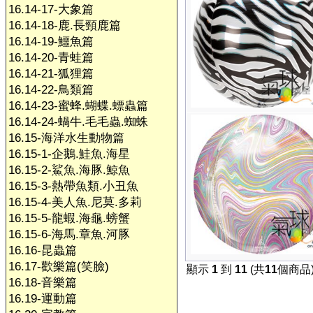
16.14-17-大象篇
16.14-18-鹿.長頸鹿篇
16.14-19-鱷魚篇
16.14-20-青蛙篇
16.14-21-狐狸篇
16.14-22-鳥類篇
16.14-23-蜜蜂.蝴蝶.螵蟲篇
16.14-24-蝸牛.毛毛蟲.蜘蛛
16.15-海洋水生動物篇
16.15-1-企鵝.鮭魚.海星
16.15-2-鯊魚.海豚.鯨魚
16.15-3-熱帶魚類.小丑魚
16.15-4-美人魚.尼莫.多莉
16.15-5-龍蝦.海龜.螃蟹
16.15-6-海馬.章魚.河豚
16.16-昆蟲篇
16.17-歡樂篇(笑臉)
顯示
1
到
11
(共
11
個商品
16.18-音樂篇
16.19-運動篇