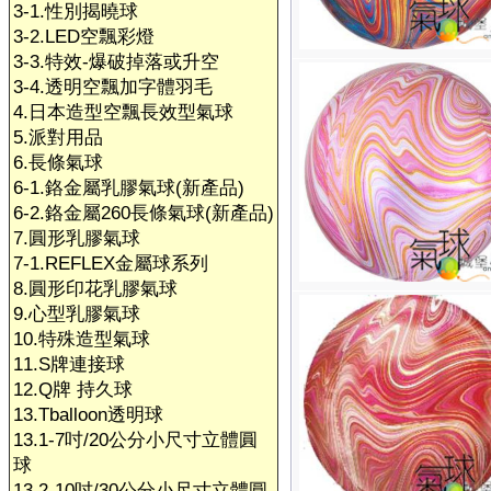
3-1.性別揭曉球
3-2.LED空飄彩燈
3-3.特效-爆破掉落或升空
3-4.透明空飄加字體羽毛
4.日本造型空飄長效型氣球
5.派對用品
6.長條氣球
6-1.鉻金屬乳膠氣球(新產品)
6-2.鉻金屬260長條氣球(新產品)
7.圓形乳膠氣球
7-1.REFLEX金屬球系列
8.圓形印花乳膠氣球
9.心型乳膠氣球
10.特殊造型氣球
11.S牌連接球
12.Q牌 持久球
13.Tballoon透明球
13.1-7吋/20公分小尺寸立體圓
球
13.2-10吋/30公分小尺寸立體圓