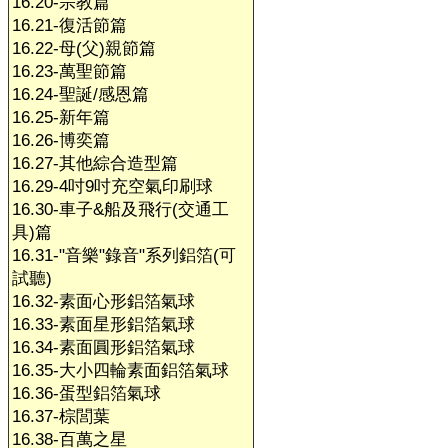
16.20-宗教篇
16.21-復活節篇
16.22-母(父)親節篇
16.23-萬聖節篇
16.24-聖誕/感恩篇
16.25-新年篇
16.26-博奕篇
16.27-其他綜合造型篇
16.29-4吋9吋充空氣印刷球
16.30-車子&船及飛行(交通工
具)篇
16.31-"音樂"錄音"系列鋁箔(可
試聽)
16.32-素面心形鋁箔氣球
16.33-素面星形鋁箔氣球
16.34-素面圓形鋁箔氣球
16.35-大小四輪素面鋁箔氣球
16.36-蛋型鋁箔氣球
16.37-棕閭葉
16.38-百萬之星