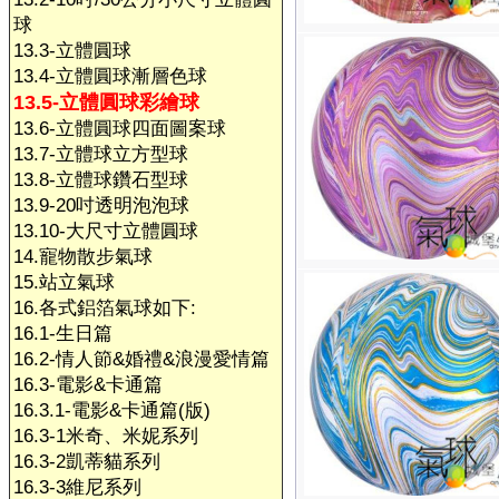
球
13.3-立體圓球
13.4-立體圓球漸層色球
13.5-立體圓球彩繪球
13.6-立體圓球四面圖案球
13.7-立體球立方型球
13.8-立體球鑽石型球
13.9-20吋透明泡泡球
13.10-大尺寸立體圓球
14.寵物散步氣球
15.站立氣球
16.各式鋁箔氣球如下:
16.1-生日篇
16.2-情人節&婚禮&浪漫愛情篇
16.3-電影&卡通篇
16.3.1-電影&卡通篇(版)
16.3-1米奇、米妮系列
16.3-2凱蒂貓系列
16.3-3維尼系列