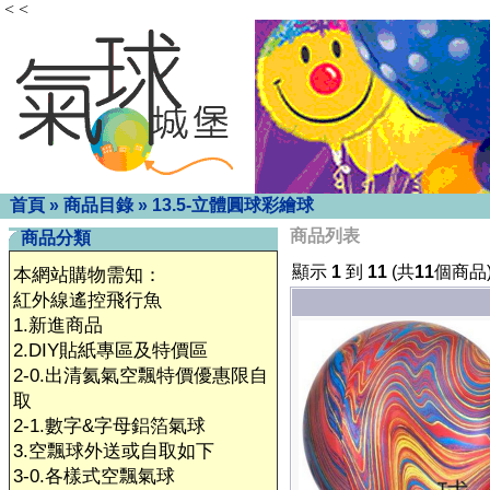
< <
首頁
»
商品目錄
»
13.5-立體圓球彩繪球
商品列表
商品分類
顯示
1
到
11
(共
11
個商品
本網站購物需知：
紅外線遙控飛行魚
1.新進商品
2.DIY貼紙專區及特價區
2-0.出清氦氣空飄特價優惠限自
取
2-1.數字&字母鋁箔氣球
3.空飄球外送或自取如下
3-0.各樣式空飄氣球