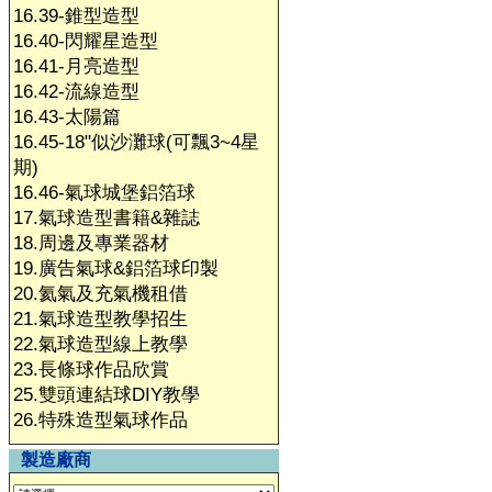
16.39-錐型造型
16.40-閃耀星造型
16.41-月亮造型
16.42-流線造型
16.43-太陽篇
16.45-18"似沙灘球(可飄3~4星
期)
16.46-氣球城堡鋁箔球
17.氣球造型書籍&雜誌
18.周邊及專業器材
19.廣告氣球&鋁箔球印製
20.氦氣及充氣機租借
21.氣球造型教學招生
22.氣球造型線上教學
23.長條球作品欣賞
25.雙頭連結球DIY教學
26.特殊造型氣球作品
製造廠商