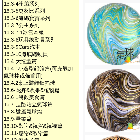
16.3-4崔弟系列
16.3-5史努比系列
16.3-6海綿寶寶系列
16.3-7公主系列
16.3-7.1冰雪奇緣
16.3-8玩具總動員系列
16.3-9Cars汽車
16.3-10海底總動員
16.4-大造型篇
16.4.1小造型鋁箔篇(可充氣加
氣球棒或佈置用)
16.4.2桌上裝飾鋁箔球
16.6-花卉&蔬果&植物篇
16.6-1餐飲美食篇
16.7-走路站立氣球篇
16.8-雙層氣球篇
16.9-畢業篇
16.10-歡迎&祝賀&祝福篇
16.11-感謝&致謝篇