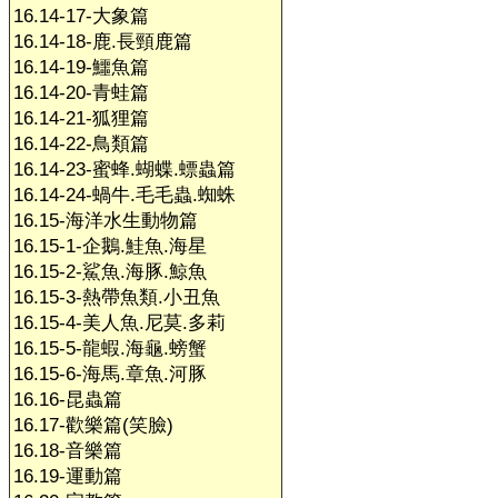
16.14-17-大象篇
16.14-18-鹿.長頸鹿篇
16.14-19-鱷魚篇
16.14-20-青蛙篇
16.14-21-狐狸篇
16.14-22-鳥類篇
16.14-23-蜜蜂.蝴蝶.螵蟲篇
16.14-24-蝸牛.毛毛蟲.蜘蛛
16.15-海洋水生動物篇
16.15-1-企鵝.鮭魚.海星
16.15-2-鯊魚.海豚.鯨魚
16.15-3-熱帶魚類.小丑魚
16.15-4-美人魚.尼莫.多莉
16.15-5-龍蝦.海龜.螃蟹
16.15-6-海馬.章魚.河豚
16.16-昆蟲篇
16.17-歡樂篇(笑臉)
16.18-音樂篇
16.19-運動篇