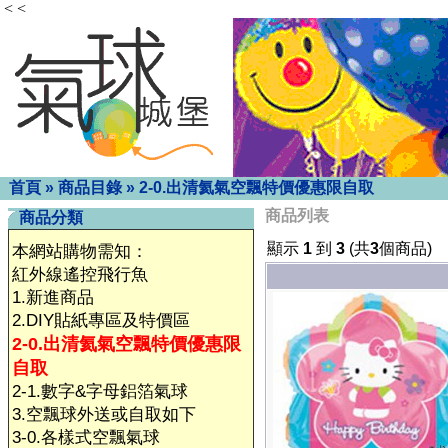
< <
首頁
»
商品目錄
»
2-0.出清氦氣空飄特價優惠限自取
商品列表
商品分類
顯示
1
到
3
(共
3
個商品)
本網站購物需知：
紅外線遙控飛行魚
1.新進商品
2.DIY貼紙專區及特價區
2-0.出清氦氣空飄特價優惠限
自取
2-1.數字&字母鋁箔氣球
3.空飄球外送或自取如下
3-0.各樣式空飄氣球