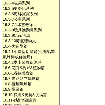
16.3-4崔弟系列
16.3-5史努比系列
16.3-6海綿寶寶系列
16.3-7公主系列
16.3-7.1冰雪奇緣
16.3-8玩具總動員系列
16.3-9Cars汽車
16.3-10海底總動員
16.4-大造型篇
16.4.1小造型鋁箔篇(可充氣加
氣球棒或佈置用)
16.4.2桌上裝飾鋁箔球
16.6-花卉&蔬果&植物篇
16.6-1餐飲美食篇
16.7-走路站立氣球篇
16.8-雙層氣球篇
16.9-畢業篇
16.10-歡迎&祝賀&祝福篇
16.11-感謝&致謝篇