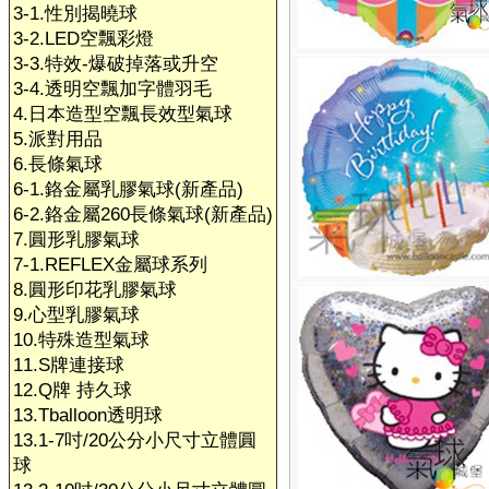
3-1.性別揭曉球
3-2.LED空飄彩燈
3-3.特效-爆破掉落或升空
3-4.透明空飄加字體羽毛
4.日本造型空飄長效型氣球
5.派對用品
6.長條氣球
6-1.鉻金屬乳膠氣球(新產品)
6-2.鉻金屬260長條氣球(新產品)
7.圓形乳膠氣球
7-1.REFLEX金屬球系列
8.圓形印花乳膠氣球
9.心型乳膠氣球
10.特殊造型氣球
11.S牌連接球
12.Q牌 持久球
13.Tballoon透明球
13.1-7吋/20公分小尺寸立體圓
球