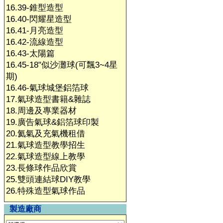
16.39-錐型造型
16.40-閃耀星造型
16.41-月亮造型
16.42-流線造型
16.43-太陽篇
16.45-18"似沙灘球(可飄3~4星
期)
16.46-氣球城堡鋁箔球
17.氣球造型書籍&雜誌
18.周邊及專業器材
19.廣告氣球&鋁箔球印製
20.氦氣及充氣機租借
21.氣球造型教學招生
22.氣球造型線上教學
23.長條球作品欣賞
25.雙頭連結球DIY教學
26.特殊造型氣球作品
製造廠商