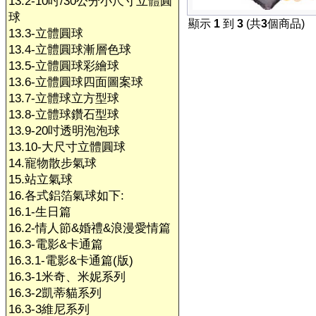
13.2-10吋/30公分小尺寸立體圓
球
顯示
1
到
3
(共
3
個商品)
13.3-立體圓球
13.4-立體圓球漸層色球
13.5-立體圓球彩繪球
13.6-立體圓球四面圖案球
13.7-立體球立方型球
13.8-立體球鑽石型球
13.9-20吋透明泡泡球
13.10-大尺寸立體圓球
14.寵物散步氣球
15.站立氣球
16.各式鋁箔氣球如下:
16.1-生日篇
16.2-情人節&婚禮&浪漫愛情篇
16.3-電影&卡通篇
16.3.1-電影&卡通篇(版)
16.3-1米奇、米妮系列
16.3-2凱蒂貓系列
16.3-3維尼系列