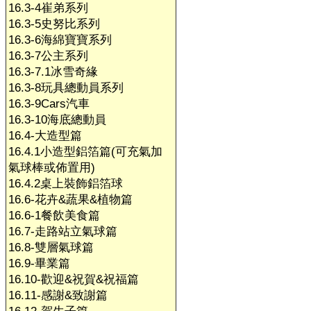
16.3-4崔弟系列
16.3-5史努比系列
16.3-6海綿寶寶系列
16.3-7公主系列
16.3-7.1冰雪奇緣
16.3-8玩具總動員系列
16.3-9Cars汽車
16.3-10海底總動員
16.4-大造型篇
16.4.1小造型鋁箔篇(可充氣加
氣球棒或佈置用)
16.4.2桌上裝飾鋁箔球
16.6-花卉&蔬果&植物篇
16.6-1餐飲美食篇
16.7-走路站立氣球篇
16.8-雙層氣球篇
16.9-畢業篇
16.10-歡迎&祝賀&祝福篇
16.11-感謝&致謝篇