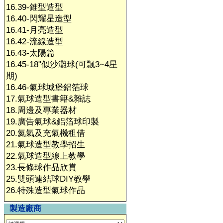
16.39-錐型造型
16.40-閃耀星造型
16.41-月亮造型
16.42-流線造型
16.43-太陽篇
16.45-18"似沙灘球(可飄3~4星
期)
16.46-氣球城堡鋁箔球
17.氣球造型書籍&雜誌
18.周邊及專業器材
19.廣告氣球&鋁箔球印製
20.氦氣及充氣機租借
21.氣球造型教學招生
22.氣球造型線上教學
23.長條球作品欣賞
25.雙頭連結球DIY教學
26.特殊造型氣球作品
製造廠商