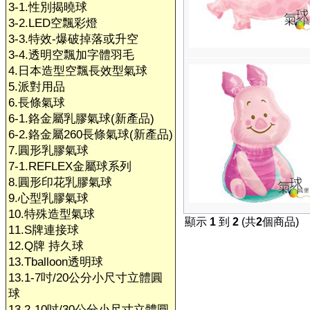
3-1.性別揭曉球
3-2.LED空飄彩燈
3-3.特效-爆破掉落或升空
3-4.透明空飄加字體羽毛
4.日本造型空飄長效型氣球
5.派對用品
6.長條氣球
6-1.鉻金屬乳膠氣球(新產品)
6-2.鉻金屬260長條氣球(新產品)
7.圓形乳膠氣球
7-1.REFLEX金屬球系列
8.圓形印花乳膠氣球
9.心型乳膠氣球
10.特殊造型氣球
顯示
1
到
2
(共
2
個商品)
11.S牌連接球
12.Q牌 持久球
13.Tballoon透明球
13.1-7吋/20公分小尺寸立體圓
球
13.2-10吋/30公分小尺寸立體圓