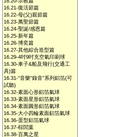
16.20-宗教篇
16.21-復活節篇
16.22-母(父)親節篇
16.23-萬聖節篇
16.24-聖誕/感恩篇
16.25-新年篇
16.26-博奕篇
16.27-其他綜合造型篇
16.29-4吋9吋充空氣印刷球
16.30-車子&船及飛行(交通工
具)篇
16.31-"音樂"錄音"系列鋁箔(可
試聽)
16.32-素面心形鋁箔氣球
16.33-素面星形鋁箔氣球
16.34-素面圓形鋁箔氣球
16.35-大小四輪素面鋁箔氣球
16.36-蛋型鋁箔氣球
16.37-棕閭葉
16.38-百萬之星