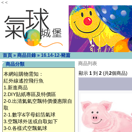
< <
首頁
»
商品目錄
»
16.14-12-豬篇
商品列表
商品分類
顯示
1
到
2
(共
2
個商品)
本網站購物需知：
紅外線遙控飛行魚
1.新進商品
2.DIY貼紙專區及特價區
2-0.出清氦氣空飄特價優惠限自
取
2-1.數字&字母鋁箔氣球
3.空飄球外送或自取如下
3-0.各樣式空飄氣球