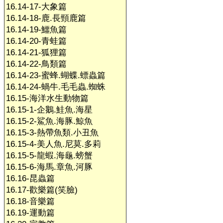
16.14-17-大象篇
16.14-18-鹿.長頸鹿篇
16.14-19-鱷魚篇
16.14-20-青蛙篇
16.14-21-狐狸篇
16.14-22-鳥類篇
16.14-23-蜜蜂.蝴蝶.螵蟲篇
16.14-24-蝸牛.毛毛蟲.蜘蛛
16.15-海洋水生動物篇
16.15-1-企鵝.鮭魚.海星
16.15-2-鯊魚.海豚.鯨魚
16.15-3-熱帶魚類.小丑魚
16.15-4-美人魚.尼莫.多莉
16.15-5-龍蝦.海龜.螃蟹
16.15-6-海馬.章魚.河豚
16.16-昆蟲篇
16.17-歡樂篇(笑臉)
16.18-音樂篇
16.19-運動篇