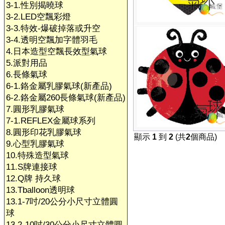
3-1.性別揭曉球
3-2.LED空飄彩燈
3-3.特效-爆破掉落或升空
3-4.透明空飄加字體羽毛
4.日本造型空飄長效型氣球
5.派對用品
6.長條氣球
6-1.鉻金屬乳膠氣球(新產品)
6-2.鉻金屬260長條氣球(新產品)
7.圓形乳膠氣球
7-1.REFLEX金屬球系列
8.圓形印花乳膠氣球
顯示
1
到
2
(共
2
個商品)
9.心型乳膠氣球
10.特殊造型氣球
11.S牌連接球
12.Q牌 持久球
13.Tballoon透明球
13.1-7吋/20公分小尺寸立體圓
球
13.2-10吋/30公分小尺寸立體圓