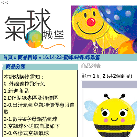
< <
首頁
»
商品目錄
»
16.14-23-蜜蜂.蝴蝶.螵蟲篇
商品列表
商品分類
顯示
1
到
2
(共
2
個商品)
本網站購物需知：
紅外線遙控飛行魚
1.新進商品
2.DIY貼紙專區及特價區
2-0.出清氦氣空飄特價優惠限自
取
2-1.數字&字母鋁箔氣球
3.空飄球外送或自取如下
3-0.各樣式空飄氣球