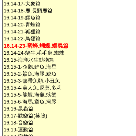
16.14-17-大象篇
16.14-18-鹿.長頸鹿篇
16.14-19-鱷魚篇
16.14-20-青蛙篇
16.14-21-狐狸篇
16.14-22-鳥類篇
16.14-23-蜜蜂.蝴蝶.螵蟲篇
16.14-24-蝸牛.毛毛蟲.蜘蛛
16.15-海洋水生動物篇
16.15-1-企鵝.鮭魚.海星
16.15-2-鯊魚.海豚.鯨魚
16.15-3-熱帶魚類.小丑魚
16.15-4-美人魚.尼莫.多莉
16.15-5-龍蝦.海龜.螃蟹
16.15-6-海馬.章魚.河豚
16.16-昆蟲篇
16.17-歡樂篇(笑臉)
16.18-音樂篇
16.19-運動篇