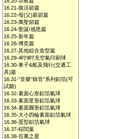
16.20-宗教篇
16.21-復活節篇
16.22-母(父)親節篇
16.23-萬聖節篇
16.24-聖誕/感恩篇
16.25-新年篇
16.26-博奕篇
16.27-其他綜合造型篇
16.29-4吋9吋充空氣印刷球
16.30-車子&船及飛行(交通工
具)篇
16.31-"音樂"錄音"系列鋁箔(可
試聽)
16.32-素面心形鋁箔氣球
16.33-素面星形鋁箔氣球
16.34-素面圓形鋁箔氣球
16.35-大小四輪素面鋁箔氣球
16.36-蛋型鋁箔氣球
16.37-棕閭葉
16.38-百萬之星