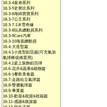
16.3-4崔弟系列
16.3-5史努比系列
16.3-6海綿寶寶系列
16.3-7公主系列
16.3-7.1冰雪奇緣
16.3-8玩具總動員系列
16.3-9Cars汽車
16.3-10海底總動員
16.4-大造型篇
16.4.1小造型鋁箔篇(可充氣加
氣球棒或佈置用)
16.4.2桌上裝飾鋁箔球
16.6-花卉&蔬果&植物篇
16.6-1餐飲美食篇
16.7-走路站立氣球篇
16.8-雙層氣球篇
16.9-畢業篇
16.10-歡迎&祝賀&祝福篇
16.11-感謝&致謝篇