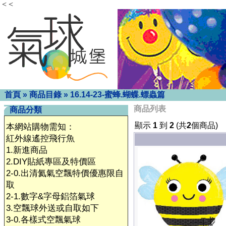
< <
首頁
»
商品目錄
»
16.14-23-蜜蜂.蝴蝶.螵蟲篇
商品列表
商品分類
顯示
1
到
2
(共
2
個商品)
本網站購物需知：
紅外線遙控飛行魚
1.新進商品
2.DIY貼紙專區及特價區
2-0.出清氦氣空飄特價優惠限自
取
2-1.數字&字母鋁箔氣球
3.空飄球外送或自取如下
3-0.各樣式空飄氣球