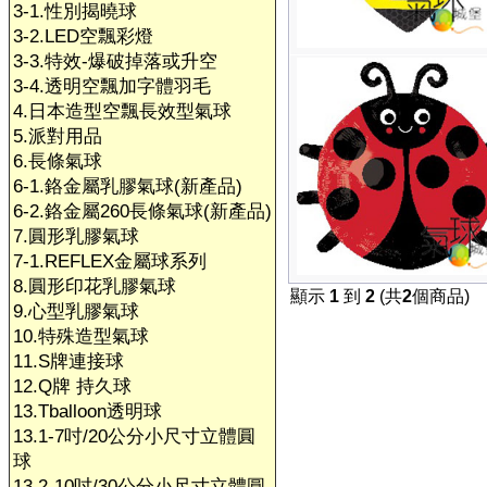
3-1.性別揭曉球
3-2.LED空飄彩燈
3-3.特效-爆破掉落或升空
3-4.透明空飄加字體羽毛
4.日本造型空飄長效型氣球
5.派對用品
6.長條氣球
6-1.鉻金屬乳膠氣球(新產品)
6-2.鉻金屬260長條氣球(新產品)
7.圓形乳膠氣球
7-1.REFLEX金屬球系列
8.圓形印花乳膠氣球
顯示
1
到
2
(共
2
個商品)
9.心型乳膠氣球
10.特殊造型氣球
11.S牌連接球
12.Q牌 持久球
13.Tballoon透明球
13.1-7吋/20公分小尺寸立體圓
球
13.2-10吋/30公分小尺寸立體圓