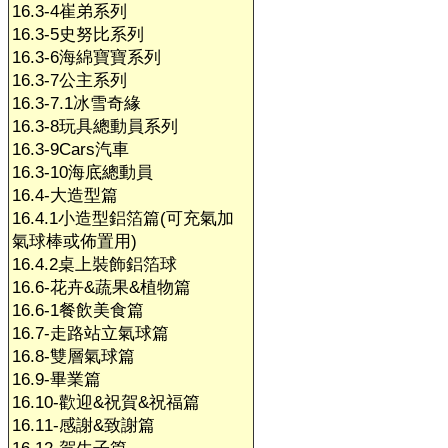
16.3-4崔弟系列
16.3-5史努比系列
16.3-6海綿寶寶系列
16.3-7公主系列
16.3-7.1冰雪奇緣
16.3-8玩具總動員系列
16.3-9Cars汽車
16.3-10海底總動員
16.4-大造型篇
16.4.1小造型鋁箔篇(可充氣加
氣球棒或佈置用)
16.4.2桌上裝飾鋁箔球
16.6-花卉&蔬果&植物篇
16.6-1餐飲美食篇
16.7-走路站立氣球篇
16.8-雙層氣球篇
16.9-畢業篇
16.10-歡迎&祝賀&祝福篇
16.11-感謝&致謝篇