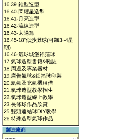
16.39-錐型造型
16.40-閃耀星造型
16.41-月亮造型
16.42-流線造型
16.43-太陽篇
16.45-18"似沙灘球(可飄3~4星
期)
16.46-氣球城堡鋁箔球
17.氣球造型書籍&雜誌
18.周邊及專業器材
19.廣告氣球&鋁箔球印製
20.氦氣及充氣機租借
21.氣球造型教學招生
22.氣球造型線上教學
23.長條球作品欣賞
25.雙頭連結球DIY教學
26.特殊造型氣球作品
製造廠商