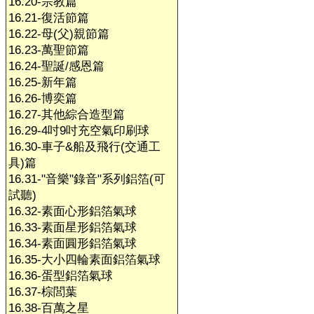
16.20-宗教篇
16.21-復活節篇
16.22-母(父)親節篇
16.23-萬聖節篇
16.24-聖誕/感恩篇
16.25-新年篇
16.26-博奕篇
16.27-其他綜合造型篇
16.29-4吋9吋充空氣印刷球
16.30-車子&船及飛行(交通工
具)篇
16.31-"音樂"錄音"系列鋁箔(可
試聽)
16.32-素面心形鋁箔氣球
16.33-素面星形鋁箔氣球
16.34-素面圓形鋁箔氣球
16.35-大小四輪素面鋁箔氣球
16.36-蛋型鋁箔氣球
16.37-棕閭葉
16.38-百萬之星