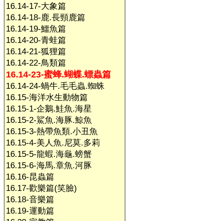
16.14-17-大象篇
16.14-18-鹿.長頸鹿篇
16.14-19-鱷魚篇
16.14-20-青蛙篇
16.14-21-狐狸篇
16.14-22-鳥類篇
16.14-23-蜜蜂.蝴蝶.螵蟲篇
16.14-24-蝸牛.毛毛蟲.蜘蛛
16.15-海洋水生動物篇
16.15-1-企鵝.鮭魚.海星
16.15-2-鯊魚.海豚.鯨魚
16.15-3-熱帶魚類.小丑魚
16.15-4-美人魚.尼莫.多莉
16.15-5-龍蝦.海龜.螃蟹
16.15-6-海馬.章魚.河豚
16.16-昆蟲篇
16.17-歡樂篇(笑臉)
16.18-音樂篇
16.19-運動篇