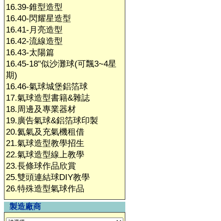
16.39-錐型造型
16.40-閃耀星造型
16.41-月亮造型
16.42-流線造型
16.43-太陽篇
16.45-18"似沙灘球(可飄3~4星
期)
16.46-氣球城堡鋁箔球
17.氣球造型書籍&雜誌
18.周邊及專業器材
19.廣告氣球&鋁箔球印製
20.氦氣及充氣機租借
21.氣球造型教學招生
22.氣球造型線上教學
23.長條球作品欣賞
25.雙頭連結球DIY教學
26.特殊造型氣球作品
製造廠商