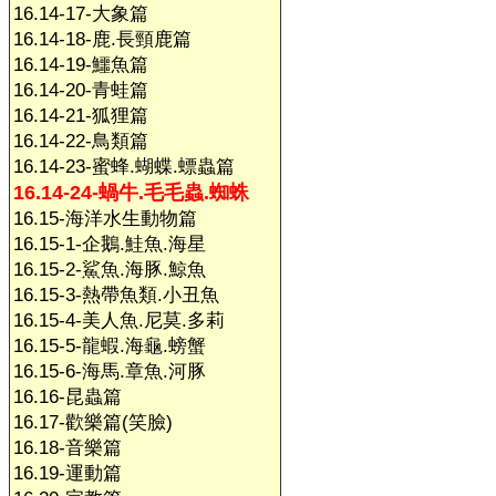
16.14-17-大象篇
16.14-18-鹿.長頸鹿篇
16.14-19-鱷魚篇
16.14-20-青蛙篇
16.14-21-狐狸篇
16.14-22-鳥類篇
16.14-23-蜜蜂.蝴蝶.螵蟲篇
16.14-24-蝸牛.毛毛蟲.蜘蛛
16.15-海洋水生動物篇
16.15-1-企鵝.鮭魚.海星
16.15-2-鯊魚.海豚.鯨魚
16.15-3-熱帶魚類.小丑魚
16.15-4-美人魚.尼莫.多莉
16.15-5-龍蝦.海龜.螃蟹
16.15-6-海馬.章魚.河豚
16.16-昆蟲篇
16.17-歡樂篇(笑臉)
16.18-音樂篇
16.19-運動篇