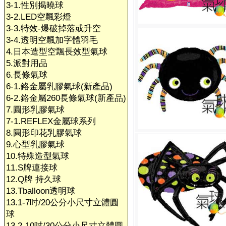
3-1.性別揭曉球
3-2.LED空飄彩燈
3-3.特效-爆破掉落或升空
3-4.透明空飄加字體羽毛
4.日本造型空飄長效型氣球
5.派對用品
6.長條氣球
6-1.鉻金屬乳膠氣球(新產品)
6-2.鉻金屬260長條氣球(新產品)
7.圓形乳膠氣球
7-1.REFLEX金屬球系列
8.圓形印花乳膠氣球
9.心型乳膠氣球
10.特殊造型氣球
11.S牌連接球
12.Q牌 持久球
13.Tballoon透明球
13.1-7吋/20公分小尺寸立體圓
球
13.2-10吋/30公分小尺寸立體圓