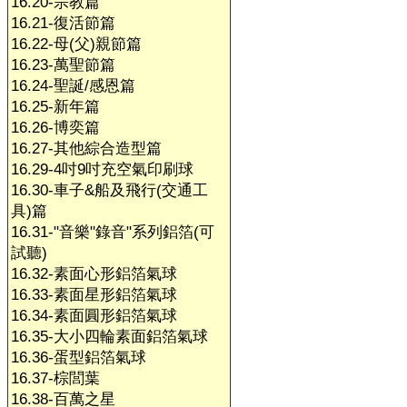
16.20-宗教篇
16.21-復活節篇
16.22-母(父)親節篇
16.23-萬聖節篇
16.24-聖誕/感恩篇
16.25-新年篇
16.26-博奕篇
16.27-其他綜合造型篇
16.29-4吋9吋充空氣印刷球
16.30-車子&船及飛行(交通工
具)篇
16.31-"音樂"錄音"系列鋁箔(可
試聽)
16.32-素面心形鋁箔氣球
16.33-素面星形鋁箔氣球
16.34-素面圓形鋁箔氣球
16.35-大小四輪素面鋁箔氣球
16.36-蛋型鋁箔氣球
16.37-棕閭葉
16.38-百萬之星