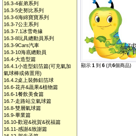
16.3-4崔弟系列
16.3-5史努比系列
16.3-6海綿寶寶系列
16.3-7公主系列
16.3-7.1冰雪奇緣
16.3-8玩具總動員系列
16.3-9Cars汽車
16.3-10海底總動員
16.4-大造型篇
顯示
1
到
6
(共
6
個商品)
16.4.1小造型鋁箔篇(可充氣加
氣球棒或佈置用)
16.4.2桌上裝飾鋁箔球
16.6-花卉&蔬果&植物篇
16.6-1餐飲美食篇
16.7-走路站立氣球篇
16.8-雙層氣球篇
16.9-畢業篇
16.10-歡迎&祝賀&祝福篇
16.11-感謝&致謝篇