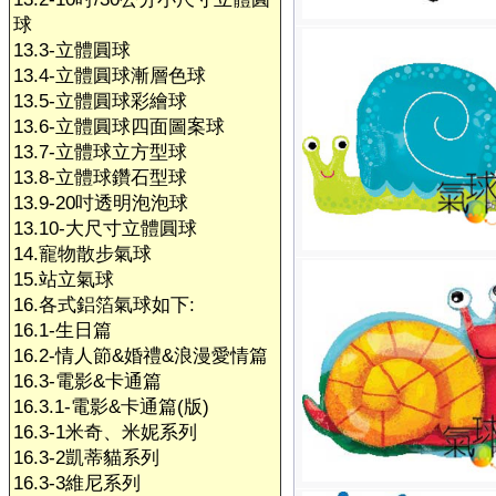
球
13.3-立體圓球
13.4-立體圓球漸層色球
13.5-立體圓球彩繪球
13.6-立體圓球四面圖案球
13.7-立體球立方型球
13.8-立體球鑽石型球
13.9-20吋透明泡泡球
13.10-大尺寸立體圓球
14.寵物散步氣球
15.站立氣球
16.各式鋁箔氣球如下:
16.1-生日篇
16.2-情人節&婚禮&浪漫愛情篇
16.3-電影&卡通篇
16.3.1-電影&卡通篇(版)
16.3-1米奇、米妮系列
16.3-2凱蒂貓系列
16.3-3維尼系列