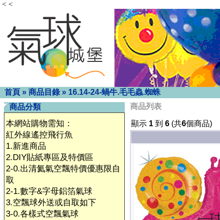
< <
首頁
»
商品目錄
»
16.14-24-蝸牛.毛毛蟲.蜘蛛
商品列表
商品分類
本網站購物需知：
顯示
1
到
6
(共
6
個商品)
紅外線遙控飛行魚
1.新進商品
2.DIY貼紙專區及特價區
2-0.出清氦氣空飄特價優惠限自
取
2-1.數字&字母鋁箔氣球
3.空飄球外送或自取如下
3-0.各樣式空飄氣球