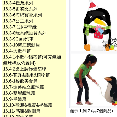
16.3-4崔弟系列
16.3-5史努比系列
16.3-6海綿寶寶系列
16.3-7公主系列
16.3-7.1冰雪奇緣
16.3-8玩具總動員系列
16.3-9Cars汽車
16.3-10海底總動員
16.4-大造型篇
16.4.1小造型鋁箔篇(可充氣加
氣球棒或佈置用)
16.4.2桌上裝飾鋁箔球
16.6-花卉&蔬果&植物篇
16.6-1餐飲美食篇
16.7-走路站立氣球篇
16.8-雙層氣球篇
16.9-畢業篇
16.10-歡迎&祝賀&祝福篇
16.11-感謝&致謝篇
顯示
1
到
7
(共
7
個商品)