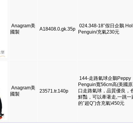
Anagram美
024.348-18"假日企鵝 Hol
A18408.0.gk.35p
國製
Penguin/充氣230元
144-走路氣球企鵝Peppy
Penguin寬56cm高(美國
Anagram美
口走路氣球，品質優良，
23571.tr.140p
國製
鮮豔，可以牽著走,一跳一
的"超Q")含充氣\450元