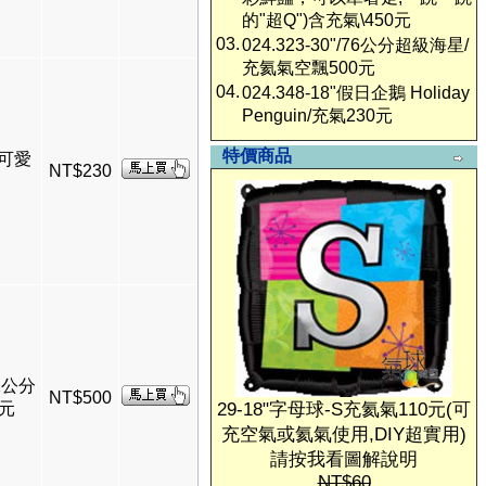
的"超Q")含充氣\450元
03.
024.323-30"/76公分超級海星/
充氦氣空飄500元
04.
024.348-18"假日企鵝 Holiday
Penguin/充氣230元
特價商品
-可愛
NT$230
1公分
NT$500
0元
29-18"字母球-S充氦氣110元(可
充空氣或氦氣使用,DIY超實用)
請按我看圖解說明
NT$60