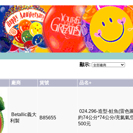
顯示:
廠商
貨號
品名+
024.296-造型-鮭魚(雷色
Betallic義大
約74公分*74公分/充氦氣
B85655
利製
500元