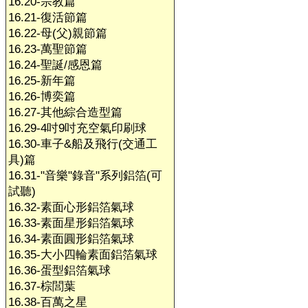
16.20-宗教篇
16.21-復活節篇
16.22-母(父)親節篇
16.23-萬聖節篇
16.24-聖誕/感恩篇
16.25-新年篇
16.26-博奕篇
16.27-其他綜合造型篇
16.29-4吋9吋充空氣印刷球
16.30-車子&船及飛行(交通工
具)篇
16.31-"音樂"錄音"系列鋁箔(可
試聽)
16.32-素面心形鋁箔氣球
16.33-素面星形鋁箔氣球
16.34-素面圓形鋁箔氣球
16.35-大小四輪素面鋁箔氣球
16.36-蛋型鋁箔氣球
16.37-棕閭葉
16.38-百萬之星