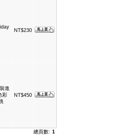
iday
NT$230
原裝進
色彩
NT$450
跳
總頁數:
1