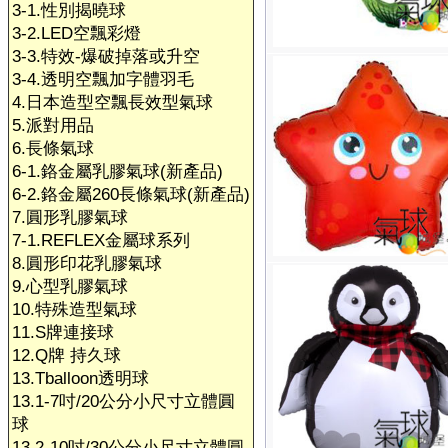
3-1.性別揭曉球
3-2.LED空飄彩燈
3-3.特效-爆破掉落或升空
3-4.透明空飄加字體羽毛
4.日本造型空飄長效型氣球
5.派對用品
6.長條氣球
6-1.鉻金屬乳膠氣球(新產品)
6-2.鉻金屬260長條氣球(新產品)
7.圓形乳膠氣球
7-1.REFLEX金屬球系列
8.圓形印花乳膠氣球
9.心型乳膠氣球
10.特殊造型氣球
11.S牌連接球
12.Q牌 持久球
13.Tballoon透明球
13.1-7吋/20公分小尺寸立體圓
球
13.2-10吋/30公分小尺寸立體圓