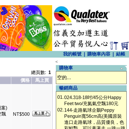
我的帳號
|
購物車內容
|
結帳
<
購物車
總頁數:
1
空的...
價格
馬上買
暢銷商品
01.
024.318-18吋/45公分Happy
Feet two/充氦氣空飄180元
圖案)
02.
144-走路氣球企鵝Peppy
空飄
NT$500
Penguin寬56cm高(美國原裝
進口走路氣球，品質優良，色
彩鮮豔，可以牽著走,一跳一跳