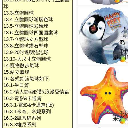
球
13.3-立體圓球
13.4-立體圓球漸層色球
13.5-立體圓球彩繪球
13.6-立體圓球四面圖案球
13.7-立體球立方型球
13.8-立體球鑽石型球
13.9-20吋透明泡泡球
13.10-大尺寸立體圓球
14.寵物散步氣球
15.站立氣球
16.各式鋁箔氣球如下:
16.1-生日篇
16.2-情人節&婚禮&浪漫愛情篇
16.3-電影&卡通篇
16.3.1-電影&卡通篇(版)
16.3-1米奇、米妮系列
16.3-2凱蒂貓系列
16.3-3維尼系列