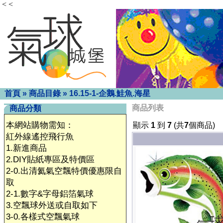
< <
首頁
»
商品目錄
»
16.15-1-企鵝.鮭魚.海星
商品列表
商品分類
本網站購物需知：
顯示
1
到
7
(共
7
個商品)
紅外線遙控飛行魚
1.新進商品
2.DIY貼紙專區及特價區
2-0.出清氦氣空飄特價優惠限自
取
2-1.數字&字母鋁箔氣球
3.空飄球外送或自取如下
3-0.各樣式空飄氣球