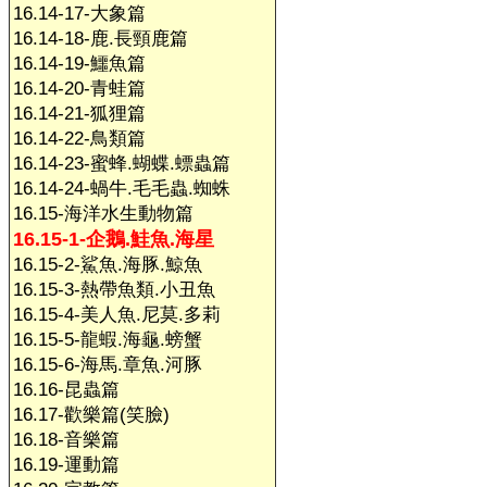
16.14-17-大象篇
16.14-18-鹿.長頸鹿篇
16.14-19-鱷魚篇
16.14-20-青蛙篇
16.14-21-狐狸篇
16.14-22-鳥類篇
16.14-23-蜜蜂.蝴蝶.螵蟲篇
16.14-24-蝸牛.毛毛蟲.蜘蛛
16.15-海洋水生動物篇
16.15-1-企鵝.鮭魚.海星
16.15-2-鯊魚.海豚.鯨魚
16.15-3-熱帶魚類.小丑魚
16.15-4-美人魚.尼莫.多莉
16.15-5-龍蝦.海龜.螃蟹
16.15-6-海馬.章魚.河豚
16.16-昆蟲篇
16.17-歡樂篇(笑臉)
16.18-音樂篇
16.19-運動篇