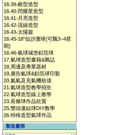
16.39-錐型造型
16.40-閃耀星造型
16.41-月亮造型
16.42-流線造型
16.43-太陽篇
16.45-18"似沙灘球(可飄3~4星
期)
16.46-氣球城堡鋁箔球
17.氣球造型書籍&雜誌
18.周邊及專業器材
19.廣告氣球&鋁箔球印製
20.氦氣及充氣機租借
21.氣球造型教學招生
22.氣球造型線上教學
23.長條球作品欣賞
25.雙頭連結球DIY教學
26.特殊造型氣球作品
製造廠商