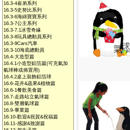
16.3-4崔弟系列
16.3-5史努比系列
16.3-6海綿寶寶系列
16.3-7公主系列
16.3-7.1冰雪奇緣
16.3-8玩具總動員系列
16.3-9Cars汽車
16.3-10海底總動員
16.4-大造型篇
16.4.1小造型鋁箔篇(可充氣加
氣球棒或佈置用)
16.4.2桌上裝飾鋁箔球
16.6-花卉&蔬果&植物篇
16.6-1餐飲美食篇
16.7-走路站立氣球篇
16.8-雙層氣球篇
16.9-畢業篇
16.10-歡迎&祝賀&祝福篇
16.11-感謝&致謝篇