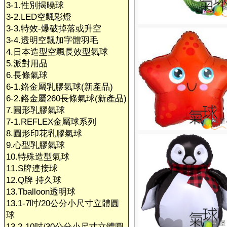
3-1.性別揭曉球
3-2.LED空飄彩燈
3-3.特效-爆破掉落或升空
3-4.透明空飄加字體羽毛
4.日本造型空飄長效型氣球
5.派對用品
6.長條氣球
6-1.鉻金屬乳膠氣球(新產品)
6-2.鉻金屬260長條氣球(新產品)
7.圓形乳膠氣球
7-1.REFLEX金屬球系列
8.圓形印花乳膠氣球
9.心型乳膠氣球
10.特殊造型氣球
11.S牌連接球
12.Q牌 持久球
13.Tballoon透明球
13.1-7吋/20公分小尺寸立體圓
球
13.2-10吋/30公分小尺寸立體圓