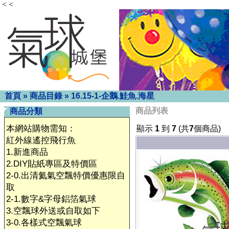
< <
首頁
»
商品目錄
»
16.15-1-企鵝.鮭魚.海星
商品列表
商品分類
本網站購物需知：
顯示
1
到
7
(共
7
個商品)
紅外線遙控飛行魚
1.新進商品
2.DIY貼紙專區及特價區
2-0.出清氦氣空飄特價優惠限自
取
2-1.數字&字母鋁箔氣球
3.空飄球外送或自取如下
3-0.各樣式空飄氣球