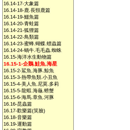
16.14-17-大象篇
16.14-18-鹿.長頸鹿篇
16.14-19-鱷魚篇
16.14-20-青蛙篇
16.14-21-狐狸篇
16.14-22-鳥類篇
16.14-23-蜜蜂.蝴蝶.螵蟲篇
16.14-24-蝸牛.毛毛蟲.蜘蛛
16.15-海洋水生動物篇
16.15-1-企鵝.鮭魚.海星
16.15-2-鯊魚.海豚.鯨魚
16.15-3-熱帶魚類.小丑魚
16.15-4-美人魚.尼莫.多莉
16.15-5-龍蝦.海龜.螃蟹
16.15-6-海馬.章魚.河豚
16.16-昆蟲篇
16.17-歡樂篇(笑臉)
16.18-音樂篇
16.19-運動篇