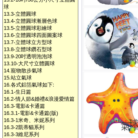
球
13.3-立體圓球
13.4-立體圓球漸層色球
13.5-立體圓球彩繪球
13.6-立體圓球四面圖案球
13.7-立體球立方型球
13.8-立體球鑽石型球
13.9-20吋透明泡泡球
13.10-大尺寸立體圓球
14.寵物散步氣球
15.站立氣球
16.各式鋁箔氣球如下:
16.1-生日篇
16.2-情人節&婚禮&浪漫愛情篇
16.3-電影&卡通篇
16.3.1-電影&卡通篇(版)
16.3-1米奇、米妮系列
16.3-2凱蒂貓系列
16.3-3維尼系列