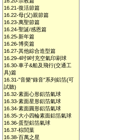
16.20-宗教篇
16.21-復活節篇
16.22-母(父)親節篇
16.23-萬聖節篇
16.24-聖誕/感恩篇
16.25-新年篇
16.26-博奕篇
16.27-其他綜合造型篇
16.29-4吋9吋充空氣印刷球
16.30-車子&船及飛行(交通工
具)篇
16.31-"音樂"錄音"系列鋁箔(可
試聽)
16.32-素面心形鋁箔氣球
16.33-素面星形鋁箔氣球
16.34-素面圓形鋁箔氣球
16.35-大小四輪素面鋁箔氣球
16.36-蛋型鋁箔氣球
16.37-棕閭葉
16.38-百萬之星