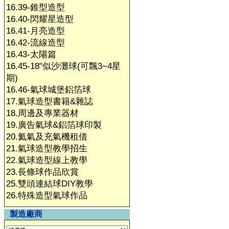
16.39-錐型造型
16.40-閃耀星造型
16.41-月亮造型
16.42-流線造型
16.43-太陽篇
16.45-18"似沙灘球(可飄3~4星
期)
16.46-氣球城堡鋁箔球
17.氣球造型書籍&雜誌
18.周邊及專業器材
19.廣告氣球&鋁箔球印製
20.氦氣及充氣機租借
21.氣球造型教學招生
22.氣球造型線上教學
23.長條球作品欣賞
25.雙頭連結球DIY教學
26.特殊造型氣球作品
製造廠商