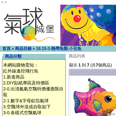
< <
首頁
»
商品目錄
»
16.15-3-熱帶魚類.小丑魚
商品列表
商品分類
本網站購物需知：
顯示
1
到
7
(共
7
個商品)
紅外線遙控飛行魚
1.新進商品
2.DIY貼紙專區及特價區
2-0.出清氦氣空飄特價優惠限自
取
2-1.數字&字母鋁箔氣球
3.空飄球外送或自取如下
3-0.各樣式空飄氣球