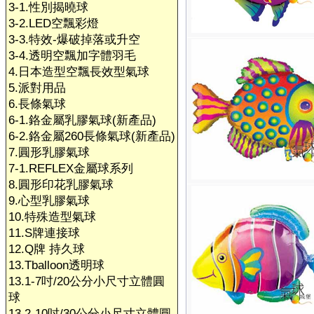
3-1.性別揭曉球
3-2.LED空飄彩燈
3-3.特效-爆破掉落或升空
3-4.透明空飄加字體羽毛
4.日本造型空飄長效型氣球
5.派對用品
6.長條氣球
6-1.鉻金屬乳膠氣球(新產品)
6-2.鉻金屬260長條氣球(新產品)
7.圓形乳膠氣球
7-1.REFLEX金屬球系列
8.圓形印花乳膠氣球
9.心型乳膠氣球
10.特殊造型氣球
11.S牌連接球
12.Q牌 持久球
13.Tballoon透明球
13.1-7吋/20公分小尺寸立體圓
球
13.2-10吋/30公分小尺寸立體圓