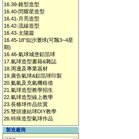
16.39-錐型造型
16.40-閃耀星造型
16.41-月亮造型
16.42-流線造型
16.43-太陽篇
16.45-18"似沙灘球(可飄3~4星
期)
16.46-氣球城堡鋁箔球
17.氣球造型書籍&雜誌
18.周邊及專業器材
19.廣告氣球&鋁箔球印製
20.氦氣及充氣機租借
21.氣球造型教學招生
22.氣球造型線上教學
23.長條球作品欣賞
25.雙頭連結球DIY教學
26.特殊造型氣球作品
製造廠商