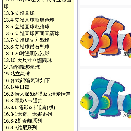
球
13.3-立體圓球
13.4-立體圓球漸層色球
13.5-立體圓球彩繪球
13.6-立體圓球四面圖案球
13.7-立體球立方型球
13.8-立體球鑽石型球
13.9-20吋透明泡泡球
13.10-大尺寸立體圓球
14.寵物散步氣球
15.站立氣球
16.各式鋁箔氣球如下:
16.1-生日篇
16.2-情人節&婚禮&浪漫愛情篇
16.3-電影&卡通篇
16.3.1-電影&卡通篇(版)
16.3-1米奇、米妮系列
16.3-2凱蒂貓系列
16.3-3維尼系列