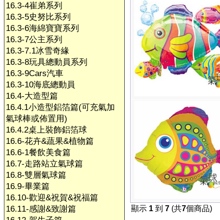
16.3-4崔弟系列
16.3-5史努比系列
16.3-6海綿寶寶系列
16.3-7公主系列
16.3-7.1冰雪奇緣
16.3-8玩具總動員系列
16.3-9Cars汽車
16.3-10海底總動員
16.4-大造型篇
16.4.1小造型鋁箔篇(可充氣加
氣球棒或佈置用)
16.4.2桌上裝飾鋁箔球
16.6-花卉&蔬果&植物篇
16.6-1餐飲美食篇
16.7-走路站立氣球篇
16.8-雙層氣球篇
16.9-畢業篇
16.10-歡迎&祝賀&祝福篇
16.11-感謝&致謝篇
顯示
1
到
7
(共
7
個商品)