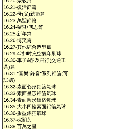
16.20-宗教篇
16.21-復活節篇
16.22-母(父)親節篇
16.23-萬聖節篇
16.24-聖誕/感恩篇
16.25-新年篇
16.26-博奕篇
16.27-其他綜合造型篇
16.29-4吋9吋充空氣印刷球
16.30-車子&船及飛行(交通工
具)篇
16.31-"音樂"錄音"系列鋁箔(可
試聽)
16.32-素面心形鋁箔氣球
16.33-素面星形鋁箔氣球
16.34-素面圓形鋁箔氣球
16.35-大小四輪素面鋁箔氣球
16.36-蛋型鋁箔氣球
16.37-棕閭葉
16.38-百萬之星