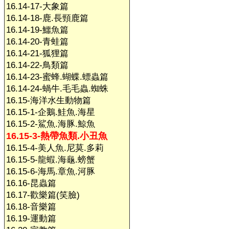
16.14-17-大象篇
16.14-18-鹿.長頸鹿篇
16.14-19-鱷魚篇
16.14-20-青蛙篇
16.14-21-狐狸篇
16.14-22-鳥類篇
16.14-23-蜜蜂.蝴蝶.螵蟲篇
16.14-24-蝸牛.毛毛蟲.蜘蛛
16.15-海洋水生動物篇
16.15-1-企鵝.鮭魚.海星
16.15-2-鯊魚.海豚.鯨魚
16.15-3-熱帶魚類.小丑魚
16.15-4-美人魚.尼莫.多莉
16.15-5-龍蝦.海龜.螃蟹
16.15-6-海馬.章魚.河豚
16.16-昆蟲篇
16.17-歡樂篇(笑臉)
16.18-音樂篇
16.19-運動篇