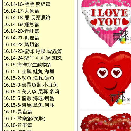
16.14-16-熊熊.熊貓篇
16.14-17-大象篇
16.14-18-鹿.長頸鹿篇
16.14-19-鱷魚篇
16.14-20-青蛙篇
16.14-21-狐狸篇
16.14-22-鳥類篇
16.14-23-蜜蜂.蝴蝶.螵蟲篇
16.14-24-蝸牛.毛毛蟲.蜘蛛
16.15-海洋水生動物篇
16.15-1-企鵝.鮭魚.海星
16.15-2-鯊魚.海豚.鯨魚
16.15-3-熱帶魚類.小丑魚
16.15-4-美人魚.尼莫.多莉
16.15-5-龍蝦.海龜.螃蟹
16.15-6-海馬.章魚.河豚
16.16-昆蟲篇
16.17-歡樂篇(笑臉)
16.18-音樂篇