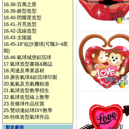
16.38-百萬之星
16.39-錐型造型
16.40-閃耀星造型
16.41-月亮造型
16.42-流線造型
16.43-太陽篇
16.45-18"似沙灘球(可飄3~4星
期)
16.46-氣球城堡鋁箔球
17.氣球造型書籍&雜誌
18.周邊及專業器材
19.廣告氣球&鋁箔球印製
20.氦氣及充氣機租借
21.氣球造型教學招生
22.氣球造型線上教學
23.長條球作品欣賞
25.雙頭連結球DIY教學
26.特殊造型氣球作品
製造廠商