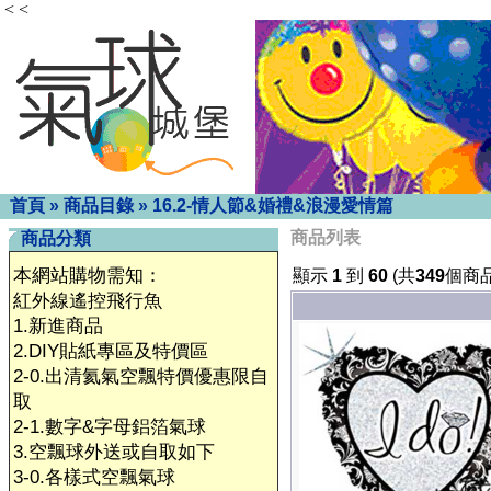
< <
首頁
»
商品目錄
»
16.2-情人節&婚禮&浪漫愛情篇
商品列表
商品分類
本網站購物需知：
顯示
1
到
60
(共
349
個商品
紅外線遙控飛行魚
1.新進商品
2.DIY貼紙專區及特價區
2-0.出清氦氣空飄特價優惠限自
取
2-1.數字&字母鋁箔氣球
3.空飄球外送或自取如下
3-0.各樣式空飄氣球