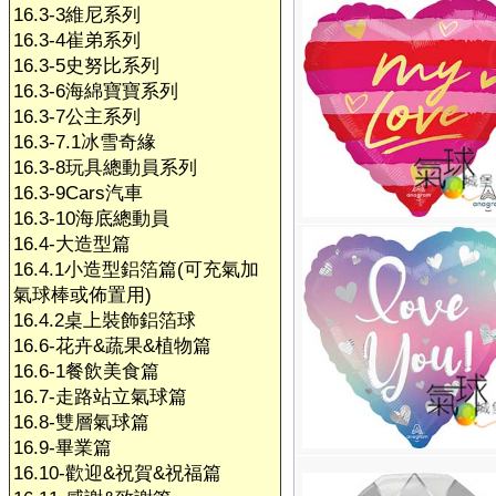
16.3-3維尼系列
16.3-4崔弟系列
16.3-5史努比系列
16.3-6海綿寶寶系列
16.3-7公主系列
16.3-7.1冰雪奇緣
16.3-8玩具總動員系列
16.3-9Cars汽車
16.3-10海底總動員
16.4-大造型篇
16.4.1小造型鋁箔篇(可充氣加
氣球棒或佈置用)
16.4.2桌上裝飾鋁箔球
16.6-花卉&蔬果&植物篇
16.6-1餐飲美食篇
16.7-走路站立氣球篇
16.8-雙層氣球篇
16.9-畢業篇
16.10-歡迎&祝賀&祝福篇