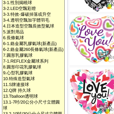
3-1.性別揭曉球
3-2.LED空飄彩燈
3-3.特效-爆破掉落或升空
3-4.透明空飄加字體羽毛
4.日本造型空飄長效型氣球
5.派對用品
6.長條氣球
6-1.鉻金屬乳膠氣球(新產品)
6-2.鉻金屬260長條氣球(新產品)
7.圓形乳膠氣球
7-1.REFLEX金屬球系列
8.圓形印花乳膠氣球
9.心型乳膠氣球
10.特殊造型氣球
11.S牌連接球
12.Q牌 持久球
13.Tballoon透明球
13.1-7吋/20公分小尺寸立體圓
球
13.2-10吋/30公分小尺寸立體圓