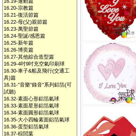
16.19-運動篇
16.20-宗教篇
16.21-復活節篇
16.22-母(父)親節篇
16.23-萬聖節篇
16.24-聖誕/感恩篇
16.25-新年篇
16.26-博奕篇
16.27-其他綜合造型篇
16.29-4吋9吋充空氣印刷球
16.30-車子&船及飛行(交通工
具)篇
16.31-"音樂"錄音"系列鋁箔(可
試聽)
16.32-素面心形鋁箔氣球
16.33-素面星形鋁箔氣球
16.34-素面圓形鋁箔氣球
16.35-大小四輪素面鋁箔氣球
16.36-蛋型鋁箔氣球
16.37-棕閭葉