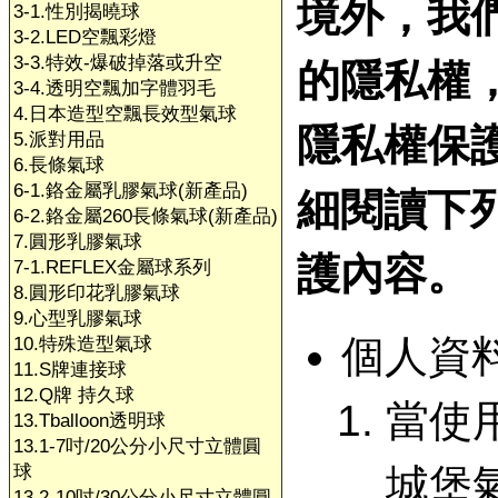
境外，我
3-1.性別揭曉球
3-2.LED空飄彩燈
3-3.特效-爆破掉落或升空
的隱私權
3-4.透明空飄加字體羽毛
4.日本造型空飄長效型氣球
隱私權保
5.派對用品
6.長條氣球
6-1.鉻金屬乳膠氣球(新產品)
細閱讀下
6-2.鉻金屬260長條氣球(新產品)
7.圓形乳膠氣球
護內容。
7-1.REFLEX金屬球系列
8.圓形印花乳膠氣球
9.心型乳膠氣球
個人資
10.特殊造型氣球
11.S牌連接球
12.Q牌 持久球
當使
13.Tballoon透明球
13.1-7吋/20公分小尺寸立體圓
球
城堡
13.2-10吋/30公分小尺寸立體圓