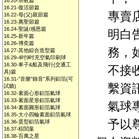
16.20-宗教篇
16.21-復活節篇
專賣
16.22-母(父)親節篇
16.23-萬聖節篇
16.24-聖誕/感恩篇
明白
16.25-新年篇
16.26-博奕篇
務，
16.27-其他綜合造型篇
16.29-4吋9吋充空氣印刷球
16.30-車子&船及飛行(交通工
不接
具)篇
16.31-"音樂"錄音"系列鋁箔(可
繫資
試聽)
16.32-素面心形鋁箔氣球
16.33-素面星形鋁箔氣球
氣球
16.34-素面圓形鋁箔氣球
16.35-大小四輪素面鋁箔氣球
予以
16.36-蛋型鋁箔氣球
16.37-棕閭葉
16.38-百萬之星