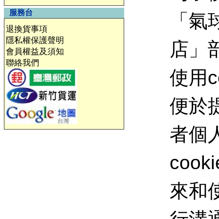
服務台
「氣
退換貨事項
隱私權保護聲明
店」
會員權益及須知
聯絡我們
使用c
便於
者個
coo
來和