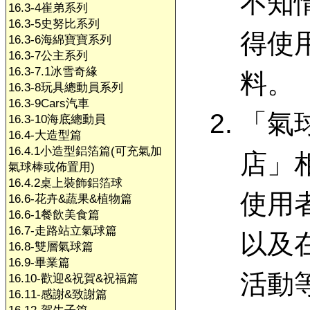
不知
16.3-4崔弟系列
16.3-5史努比系列
得使
16.3-6海綿寶寶系列
16.3-7公主系列
16.3-7.1冰雪奇緣
料。
16.3-8玩具總動員系列
16.3-9Cars汽車
「氣
16.3-10海底總動員
16.4-大造型篇
16.4.1小造型鋁箔篇(可充氣加
店」
氣球棒或佈置用)
16.4.2桌上裝飾鋁箔球
使用
16.6-花卉&蔬果&植物篇
16.6-1餐飲美食篇
16.7-走路站立氣球篇
以及
16.8-雙層氣球篇
16.9-畢業篇
活動
16.10-歡迎&祝賀&祝福篇
16.11-感謝&致謝篇