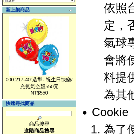
依照
新上架商品
定，
氣球
會將
料提
000.217-40"造型- 祝生日快樂/
充氦氣空飄550元
為其
NT$550
快速尋找商品
Cookie
商品搜尋
為了
進階商品搜尋