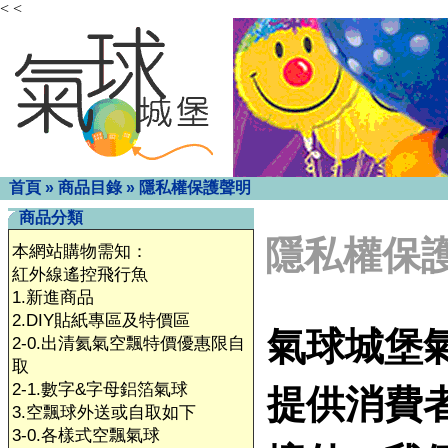
< <
首頁
»
商品目錄
»
隱私權保護聲明
商品分類
隱私權保
本網站購物需知：
紅外線遙控飛行魚
1.新進商品
2.DIY貼紙專區及特價區
氣球城堡
2-0.出清氦氣空飄特價優惠限自
取
2-1.數字&字母鋁箔氣球
提供消費
3.空飄球外送或自取如下
3-0.各樣式空飄氣球