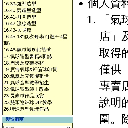
個人資
16.39-錐型造型
16.40-閃耀星造型
「氣
16.41-月亮造型
16.42-流線造型
16.43-太陽篇
店」
16.45-18"似沙灘球(可飄3~4星
期)
取得
16.46-氣球城堡鋁箔球
17.氣球造型書籍&雜誌
18.周邊及專業器材
僅供
19.廣告氣球&鋁箔球印製
20.氦氣及充氣機租借
專賣
21.氣球造型教學招生
22.氣球造型線上教學
23.長條球作品欣賞
說明
25.雙頭連結球DIY教學
26.特殊造型氣球作品
圍。
製造廠商