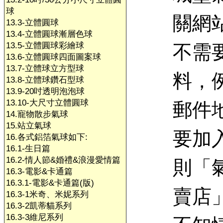
球
關網
13.3-立體圓球
13.4-立體圓球漸層色球
13.5-立體圓球彩繪球
不需
13.6-立體圓球四面圖案球
13.7-立體球立方型球
料，
13.8-立體球鑽石型球
13.9-20吋透明泡泡球
13.10-大尺寸立體圓球
郵件
14.寵物散步氣球
15.站立氣球
要加
16.各式鋁箔氣球如下:
16.1-生日篇
16.2-情人節&婚禮&浪漫愛情篇
則「
16.3-電影&卡通篇
16.3.1-電影&卡通篇(版)
賣店
16.3-1米奇、米妮系列
16.3-2凱蒂貓系列
16.3-3維尼系列