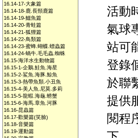
16.14-17-大象篇
活動
16.14-18-鹿.長頸鹿篇
16.14-19-鱷魚篇
16.14-20-青蛙篇
氣球
16.14-21-狐狸篇
16.14-22-鳥類篇
站可
16.14-23-蜜蜂.蝴蝶.螵蟲篇
16.14-24-蝸牛.毛毛蟲.蜘蛛
16.15-海洋水生動物篇
登錄
16.15-1-企鵝.鮭魚.海星
16.15-2-鯊魚.海豚.鯨魚
於聯
16.15-3-熱帶魚類.小丑魚
16.15-4-美人魚.尼莫.多莉
16.15-5-龍蝦.海龜.螃蟹
提供
16.15-6-海馬.章魚.河豚
16.16-昆蟲篇
閱程
16.17-歡樂篇(笑臉)
16.18-音樂篇
16.19-運動篇
下，