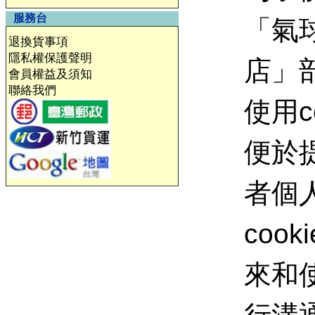
服務台
「氣
退換貨事項
隱私權保護聲明
店」
會員權益及須知
聯絡我們
使用c
便於
者個
coo
來和