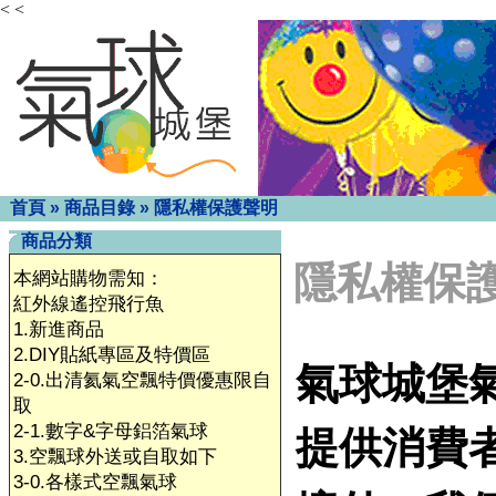
< <
首頁
»
商品目錄
»
隱私權保護聲明
商品分類
隱私權保
本網站購物需知：
紅外線遙控飛行魚
1.新進商品
2.DIY貼紙專區及特價區
氣球城堡
2-0.出清氦氣空飄特價優惠限自
取
2-1.數字&字母鋁箔氣球
提供消費
3.空飄球外送或自取如下
3-0.各樣式空飄氣球