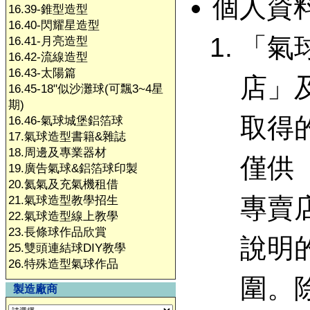
個人資
16.39-錐型造型
16.40-閃耀星造型
「氣
16.41-月亮造型
16.42-流線造型
16.43-太陽篇
店」
16.45-18"似沙灘球(可飄3~4星
期)
取得
16.46-氣球城堡鋁箔球
17.氣球造型書籍&雜誌
18.周邊及專業器材
僅供
19.廣告氣球&鋁箔球印製
20.氦氣及充氣機租借
專賣
21.氣球造型教學招生
22.氣球造型線上教學
23.長條球作品欣賞
說明
25.雙頭連結球DIY教學
26.特殊造型氣球作品
圍。
製造廠商