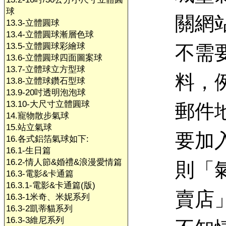
球
關網
13.3-立體圓球
13.4-立體圓球漸層色球
13.5-立體圓球彩繪球
不需
13.6-立體圓球四面圖案球
13.7-立體球立方型球
料，
13.8-立體球鑽石型球
13.9-20吋透明泡泡球
13.10-大尺寸立體圓球
郵件
14.寵物散步氣球
15.站立氣球
要加
16.各式鋁箔氣球如下:
16.1-生日篇
16.2-情人節&婚禮&浪漫愛情篇
則「
16.3-電影&卡通篇
16.3.1-電影&卡通篇(版)
賣店
16.3-1米奇、米妮系列
16.3-2凱蒂貓系列
16.3-3維尼系列