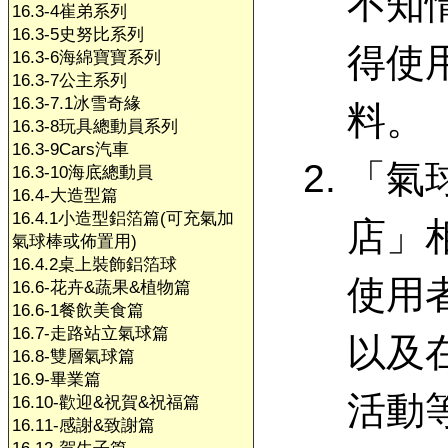
不知
16.3-4崔弟系列
16.3-5史努比系列
得使
16.3-6海綿寶寶系列
16.3-7公主系列
16.3-7.1冰雪奇緣
料。
16.3-8玩具總動員系列
16.3-9Cars汽車
「氣
16.3-10海底總動員
16.4-大造型篇
16.4.1小造型鋁箔篇(可充氣加
店」
氣球棒或佈置用)
16.4.2桌上裝飾鋁箔球
使用
16.6-花卉&蔬果&植物篇
16.6-1餐飲美食篇
16.7-走路站立氣球篇
以及
16.8-雙層氣球篇
16.9-畢業篇
活動
16.10-歡迎&祝賀&祝福篇
16.11-感謝&致謝篇