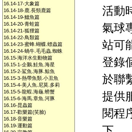
16.14-17-大象篇
活動
16.14-18-鹿.長頸鹿篇
16.14-19-鱷魚篇
16.14-20-青蛙篇
氣球
16.14-21-狐狸篇
16.14-22-鳥類篇
站可
16.14-23-蜜蜂.蝴蝶.螵蟲篇
16.14-24-蝸牛.毛毛蟲.蜘蛛
16.15-海洋水生動物篇
登錄
16.15-1-企鵝.鮭魚.海星
16.15-2-鯊魚.海豚.鯨魚
於聯
16.15-3-熱帶魚類.小丑魚
16.15-4-美人魚.尼莫.多莉
16.15-5-龍蝦.海龜.螃蟹
提供
16.15-6-海馬.章魚.河豚
16.16-昆蟲篇
閱程
16.17-歡樂篇(笑臉)
16.18-音樂篇
16.19-運動篇
下，