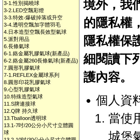
境外，我
3-1.性別揭曉球
3-2.LED空飄彩燈
3-3.特效-爆破掉落或升空
的隱私權
3-4.透明空飄加字體羽毛
4.日本造型空飄長效型氣球
隱私權保
5.派對用品
6.長條氣球
6-1.鉻金屬乳膠氣球(新產品)
細閱讀下
6-2.鉻金屬260長條氣球(新產品)
7.圓形乳膠氣球
護內容。
7-1.REFLEX金屬球系列
8.圓形印花乳膠氣球
9.心型乳膠氣球
個人資
10.特殊造型氣球
11.S牌連接球
12.Q牌 持久球
當使
13.Tballoon透明球
13.1-7吋/20公分小尺寸立體圓
球
城堡
13.2-10吋/30公分小尺寸立體圓