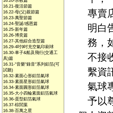
16.20-宗教篇
16.21-復活節篇
專賣
16.22-母(父)親節篇
16.23-萬聖節篇
16.24-聖誕/感恩篇
明白
16.25-新年篇
16.26-博奕篇
務，
16.27-其他綜合造型篇
16.29-4吋9吋充空氣印刷球
16.30-車子&船及飛行(交通工
不接
具)篇
16.31-"音樂"錄音"系列鋁箔(可
繫資
試聽)
16.32-素面心形鋁箔氣球
16.33-素面星形鋁箔氣球
氣球
16.34-素面圓形鋁箔氣球
16.35-大小四輪素面鋁箔氣球
予以
16.36-蛋型鋁箔氣球
16.37-棕閭葉
16.38-百萬之星