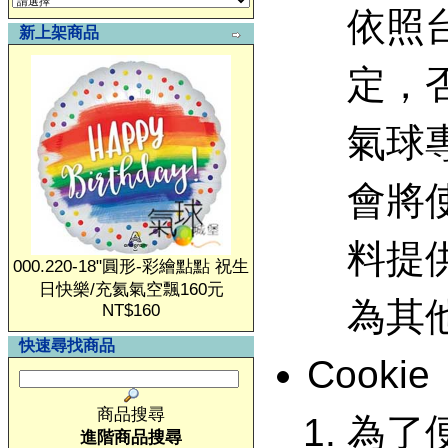
依照
新上架商品
定，
氣球
會將
料提
000.220-18"圓形-彩繪點點 祝生
日快樂/充氦氣空飄160元
為其
NT$160
快速尋找商品
Cookie
商品搜尋
為了
進階商品搜尋