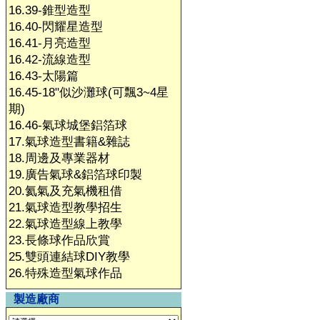
16.39-錐型造型
16.40-閃耀星造型
16.41-月亮造型
16.42-流線造型
16.43-太陽篇
16.45-18"似沙灘球(可飄3~4星
期)
16.46-氣球城堡鋁箔球
17.氣球造型書籍&雜誌
18.周邊及專業器材
19.廣告氣球&鋁箔球印製
20.氦氣及充氣機租借
21.氣球造型教學招生
22.氣球造型線上教學
23.長條球作品欣賞
25.雙頭連結球DIY教學
26.特殊造型氣球作品
製造廠商