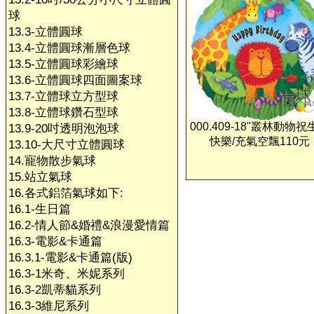
球
13.3-立體圓球
13.4-立體圓球漸層色球
13.5-立體圓球彩繪球
13.6-立體圓球四面圖案球
13.7-立體球立方型球
13.8-立體球鑽石型球
000.409-18"叢林動物祝
13.9-20吋透明泡泡球
快樂/充氣空飄110元
13.10-大尺寸立體圓球
14.寵物散步氣球
15.站立氣球
16.各式鋁箔氣球如下:
16.1-生日篇
16.2-情人節&婚禮&浪漫愛情篇
16.3-電影&卡通篇
16.3.1-電影&卡通篇(版)
16.3-1米奇、米妮系列
16.3-2凱蒂貓系列
16.3-3維尼系列