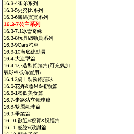
16.3-4崔弟系列
16.3-5史努比系列
16.3-6海綿寶寶系列
16.3-7公主系列
16.3-7.1冰雪奇緣
16.3-8玩具總動員系列
16.3-9Cars汽車
16.3-10海底總動員
16.4-大造型篇
16.4.1小造型鋁箔篇(可充氣加
氣球棒或佈置用)
16.4.2桌上裝飾鋁箔球
16.6-花卉&蔬果&植物篇
16.6-1餐飲美食篇
16.7-走路站立氣球篇
16.8-雙層氣球篇
16.9-畢業篇
16.10-歡迎&祝賀&祝福篇
16.11-感謝&致謝篇