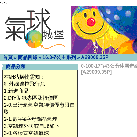
< <
首頁
»
商品目錄
»
16.3-7公主系列
»
A29009.35P
0-100-17"/43公分冰
商品分類
[A29009.35P]
本網站購物需知：
紅外線遙控飛行魚
1.新進商品
2.DIY貼紙專區及特價區
2-0.出清氦氣空飄特價優惠限自
取
2-1.數字&字母鋁箔氣球
3.空飄球外送或自取如下
3-0.各樣式空飄氣球