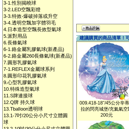
3-1.性別揭曉球
3-2.LED空飄彩燈
3-3.特效-爆破掉落或升空
3-4.透明空飄加字體羽毛
4.日本造型空飄長效型氣球
5.派對用品
建議購買的商品清單！
6.長條氣球
6-1.鉻金屬乳膠氣球(新產品)
6-2.鉻金屬260長條氣球(新產品)
7.圓形乳膠氣球
7-1.REFLEX金屬球系列
8.圓形印花乳膠氣球
9.心型乳膠氣球
10.特殊造型氣球
11.S牌連接球
12.Q牌 持久球
009.418-18"/45公分辛
13.Tballoon透明球
拉的閃亮城堡/充氦氣空
200元
13.1-7吋/20公分小尺寸立體圓
球
13.2-10吋/30公分小尺寸立體圓