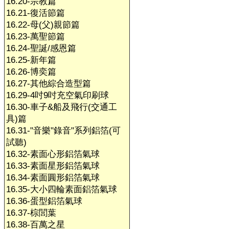
16.20-宗教篇
16.21-復活節篇
16.22-母(父)親節篇
16.23-萬聖節篇
16.24-聖誕/感恩篇
16.25-新年篇
16.26-博奕篇
16.27-其他綜合造型篇
16.29-4吋9吋充空氣印刷球
16.30-車子&船及飛行(交通工
具)篇
16.31-"音樂"錄音"系列鋁箔(可
試聽)
16.32-素面心形鋁箔氣球
16.33-素面星形鋁箔氣球
16.34-素面圓形鋁箔氣球
16.35-大小四輪素面鋁箔氣球
16.36-蛋型鋁箔氣球
16.37-棕閭葉
16.38-百萬之星