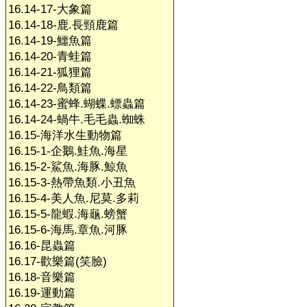
16.14-17-大象篇
16.14-18-鹿.長頸鹿篇
16.14-19-鱷魚篇
16.14-20-青蛙篇
16.14-21-狐狸篇
16.14-22-鳥類篇
16.14-23-蜜蜂.蝴蝶.螵蟲篇
16.14-24-蝸牛.毛毛蟲.蜘蛛
16.15-海洋水生動物篇
16.15-1-企鵝.鮭魚.海星
16.15-2-鯊魚.海豚.鯨魚
16.15-3-熱帶魚類.小丑魚
16.15-4-美人魚.尼莫.多莉
16.15-5-龍蝦.海龜.螃蟹
16.15-6-海馬.章魚.河豚
16.16-昆蟲篇
16.17-歡樂篇(笑臉)
16.18-音樂篇
16.19-運動篇