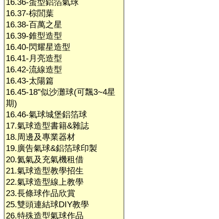
16.36-蛋型鋁箔氣球
16.37-棕閭葉
16.38-百萬之星
16.39-錐型造型
16.40-閃耀星造型
16.41-月亮造型
16.42-流線造型
16.43-太陽篇
16.45-18"似沙灘球(可飄3~4星
期)
16.46-氣球城堡鋁箔球
17.氣球造型書籍&雜誌
18.周邊及專業器材
19.廣告氣球&鋁箔球印製
20.氦氣及充氣機租借
21.氣球造型教學招生
22.氣球造型線上教學
23.長條球作品欣賞
25.雙頭連結球DIY教學
26.特殊造型氣球作品