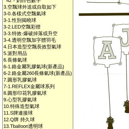
42"- 奶白色數字
3.空飄球外送或自取如下
3-0.各樣式空飄氣球
3-1.性別揭曉球
3-2.LED空飄彩燈
3-3.特效-爆破掉落或升空
3-4.透明空飄加字體羽毛
4.日本造型空飄長效型氣球
5.派對用品
6.長條氣球
6-1.鉻金屬乳膠氣球(新產品)
6-2.鉻金屬260長條氣球(新產品)
7.圓形乳膠氣球
7-1.REFLEX金屬球系列
8.圓形印花乳膠氣球
9.心型乳膠氣球
10.特殊造型氣球
11.S牌連接球
12.Q牌 持久球
13.Tballoon透明球