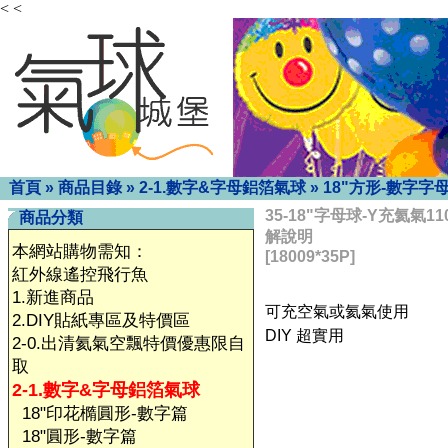
< <
首頁
»
商品目錄
»
2-1.數字&字母鋁箔氣球
»
18"方形-數字字
35-18"字母球-Y充氦氣
商品分類
解說明
本網站購物需知：
[18009*35P]
紅外線遙控飛行魚
1.新進商品
可充空氣或氦氣使用
2.DIY貼紙專區及特價區
DIY 超實用
2-0.出清氦氣空飄特價優惠限自
取
2-1.數字&字母鋁箔氣球
18"印花橢圓形-數字篇
18"圓形-數字篇