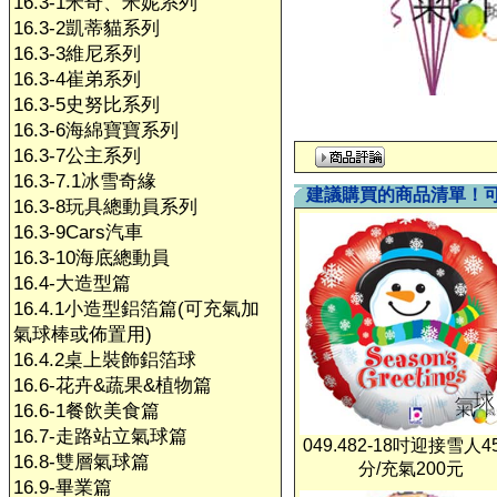
16.3-1米奇、米妮系列
16.3-2凱蒂貓系列
16.3-3維尼系列
16.3-4崔弟系列
16.3-5史努比系列
16.3-6海綿寶寶系列
16.3-7公主系列
16.3-7.1冰雪奇緣
建議購買的商品清單！
16.3-8玩具總動員系列
16.3-9Cars汽車
16.3-10海底總動員
16.4-大造型篇
16.4.1小造型鋁箔篇(可充氣加
氣球棒或佈置用)
16.4.2桌上裝飾鋁箔球
16.6-花卉&蔬果&植物篇
16.6-1餐飲美食篇
16.7-走路站立氣球篇
049.482-18吋迎接雪人4
16.8-雙層氣球篇
分/充氣200元
16.9-畢業篇