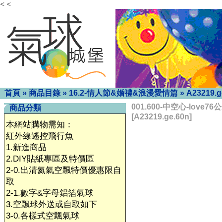
< <
首頁
»
商品目錄
»
16.2-情人節&婚禮&浪漫愛情篇
»
A23219.g
001.600-中空心-love7
商品分類
[A23219.ge.60n]
本網站購物需知：
紅外線遙控飛行魚
1.新進商品
2.DIY貼紙專區及特價區
2-0.出清氦氣空飄特價優惠限自
取
2-1.數字&字母鋁箔氣球
3.空飄球外送或自取如下
3-0.各樣式空飄氣球