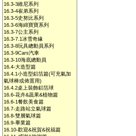
16.3-3維尼系列
16.3-4崔弟系列
16.3-5史努比系列
16.3-6海綿寶寶系列
16.3-7公主系列
16.3-7.1冰雪奇緣
16.3-8玩具總動員系列
16.3-9Cars汽車
16.3-10海底總動員
16.4-大造型篇
16.4.1小造型鋁箔篇(可充氣加
氣球棒或佈置用)
16.4.2桌上裝飾鋁箔球
16.6-花卉&蔬果&植物篇
16.6-1餐飲美食篇
16.7-走路站立氣球篇
16.8-雙層氣球篇
16.9-畢業篇
16.10-歡迎&祝賀&祝福篇