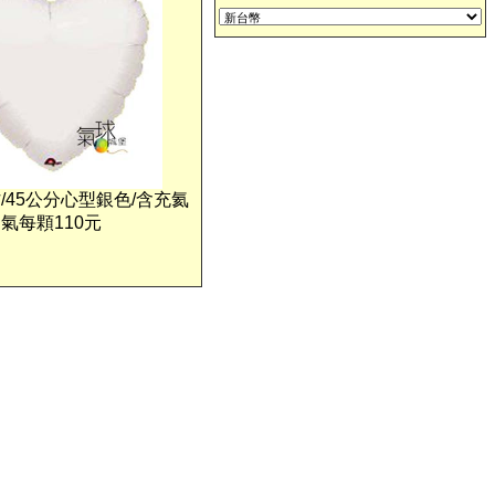
8 吋/45公分心型銀色/含充氦
氣每顆110元