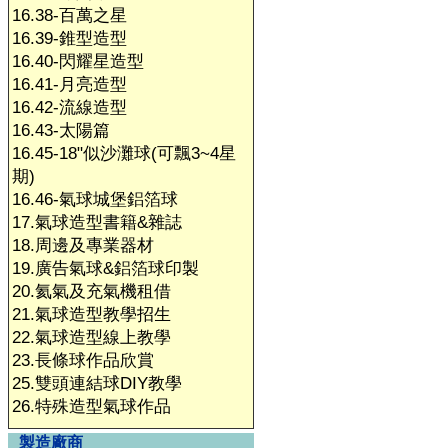
16.38-百萬之星
16.39-錐型造型
16.40-閃耀星造型
16.41-月亮造型
16.42-流線造型
16.43-太陽篇
16.45-18"似沙灘球(可飄3~4星
期)
16.46-氣球城堡鋁箔球
17.氣球造型書籍&雜誌
18.周邊及專業器材
19.廣告氣球&鋁箔球印製
20.氦氣及充氣機租借
21.氣球造型教學招生
22.氣球造型線上教學
23.長條球作品欣賞
25.雙頭連結球DIY教學
26.特殊造型氣球作品
製造廠商