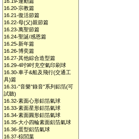
16.19-運動篇
16.20-宗教篇
16.21-復活節篇
16.22-母(父)親節篇
16.23-萬聖節篇
16.24-聖誕/感恩篇
16.25-新年篇
16.26-博奕篇
16.27-其他綜合造型篇
16.29-4吋9吋充空氣印刷球
16.30-車子&船及飛行(交通工
具)篇
16.31-"音樂"錄音"系列鋁箔(可
試聽)
16.32-素面心形鋁箔氣球
16.33-素面星形鋁箔氣球
16.34-素面圓形鋁箔氣球
16.35-大小四輪素面鋁箔氣球
16.36-蛋型鋁箔氣球
16.37-棕閭葉