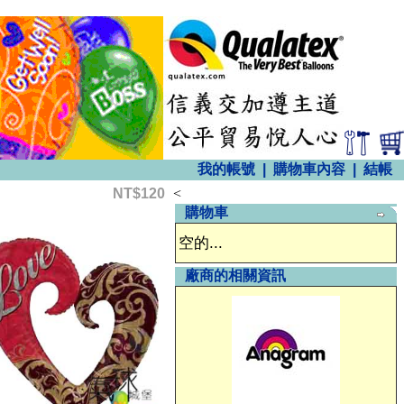
我的帳號
|
購物車內容
|
結帳
NT$120
<
購物車
空的...
廠商的相關資訊