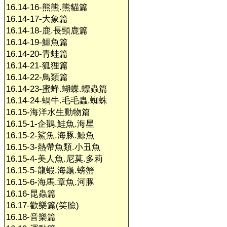
16.14-16-熊熊.熊貓篇
16.14-17-大象篇
16.14-18-鹿.長頸鹿篇
16.14-19-鱷魚篇
16.14-20-青蛙篇
16.14-21-狐狸篇
16.14-22-鳥類篇
16.14-23-蜜蜂.蝴蝶.螵蟲篇
16.14-24-蝸牛.毛毛蟲.蜘蛛
16.15-海洋水生動物篇
16.15-1-企鵝.鮭魚.海星
16.15-2-鯊魚.海豚.鯨魚
16.15-3-熱帶魚類.小丑魚
16.15-4-美人魚.尼莫.多莉
16.15-5-龍蝦.海龜.螃蟹
16.15-6-海馬.章魚.河豚
16.16-昆蟲篇
16.17-歡樂篇(笑臉)
16.18-音樂篇