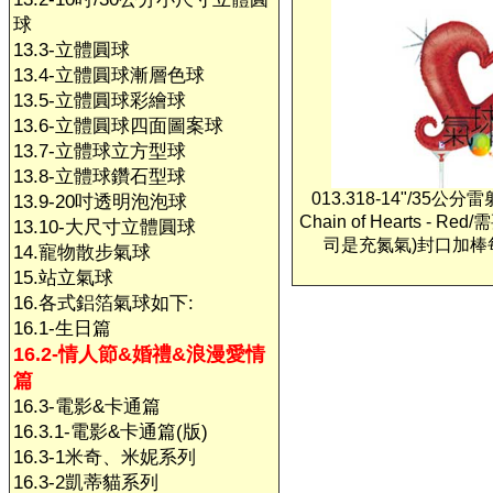
球
13.3-立體圓球
13.4-立體圓球漸層色球
13.5-立體圓球彩繪球
13.6-立體圓球四面圖案球
13.7-立體球立方型球
13.8-立體球鑽石型球
013.318-14"/35公
13.9-20吋透明泡泡球
Chain of Hearts - R
13.10-大尺寸立體圓球
司是充氮氣)封口加棒
14.寵物散步氣球
15.站立氣球
16.各式鋁箔氣球如下:
16.1-生日篇
16.2-情人節&婚禮&浪漫愛情
篇
16.3-電影&卡通篇
16.3.1-電影&卡通篇(版)
16.3-1米奇、米妮系列
16.3-2凱蒂貓系列