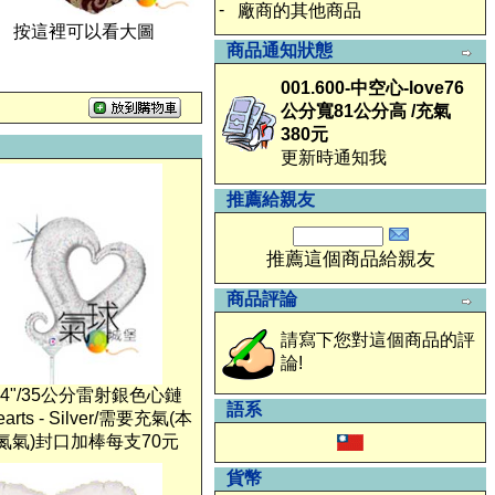
-
廠商的其他商品
按這裡可以看大圖
商品通知狀態
001.600-中空心-love76
公分寬81公分高 /充氣
380元
更新時通知我
推薦給親友
推薦這個商品給親友
商品評論
請寫下您對這個商品的評
論!
9-14"/35公分雷射銀色心鏈
語系
Hearts - Silver/需要充氣(本
氮氣)封口加棒每支70元
貨幣