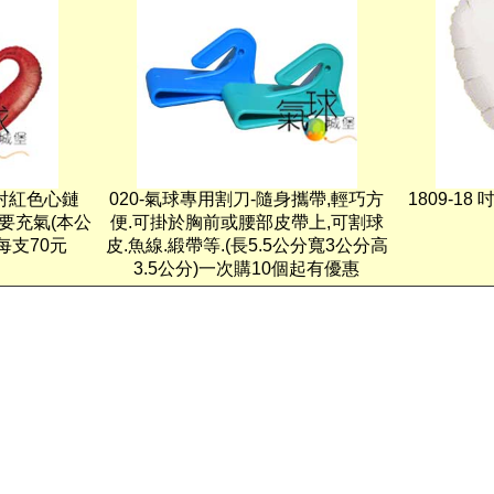
分雷射紅色心鏈
020-氣球專用割刀-隨身攜帶,輕巧方
1809-1
ed/需要充氣(本公
便.可掛於胸前或腰部皮帶上,可割球
每支70元
皮.魚線.緞帶等.(長5.5公分寬3公分高
3.5公分)一次購10個起有優惠