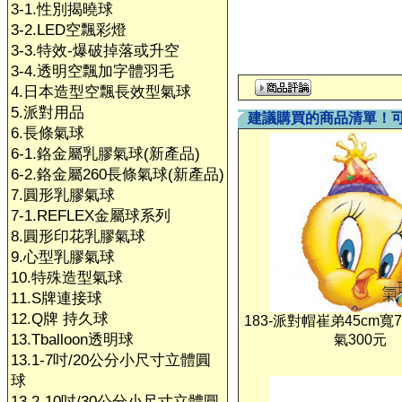
3-1.性別揭曉球
3-2.LED空飄彩燈
3-3.特效-爆破掉落或升空
3-4.透明空飄加字體羽毛
4.日本造型空飄長效型氣球
5.派對用品
建議購買的商品清單！
6.長條氣球
6-1.鉻金屬乳膠氣球(新產品)
6-2.鉻金屬260長條氣球(新產品)
7.圓形乳膠氣球
7-1.REFLEX金屬球系列
8.圓形印花乳膠氣球
9.心型乳膠氣球
10.特殊造型氣球
11.S牌連接球
12.Q牌 持久球
183-派對帽崔弟45cm寬7
13.Tballoon透明球
氣300元
13.1-7吋/20公分小尺寸立體圓
球
13.2-10吋/30公分小尺寸立體圓