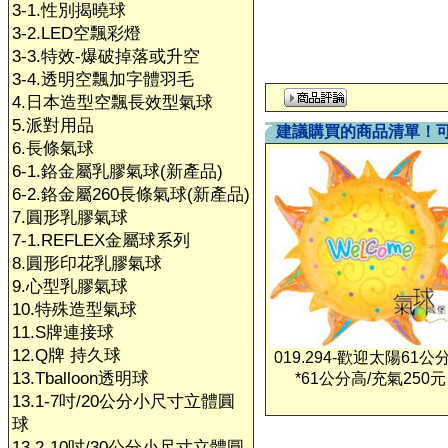
3-1.性別揭曉球
3-2.LED空飄彩燈
3-3.特效-爆破掉落或升空
3-4.透明空飄加字體羽毛
4.日本造型空飄長效型氣球
5.派對用品
建議購買的商品清單！
6.長條氣球
6-1.鉻金屬乳膠氣球(新產品)
6-2.鉻金屬260長條氣球(新產品)
7.圓形乳膠氣球
7-1.REFLEX金屬球系列
8.圓形印花乳膠氣球
9.心型乳膠氣球
10.特殊造型氣球
11.S牌連接球
12.Q牌 持久球
019.294-歡迎太陽61公
13.Tballoon透明球
*61公分高/充氣250元
13.1-7吋/20公分小尺寸立體圓
球
13.2-10吋/30公分小尺寸立體圓