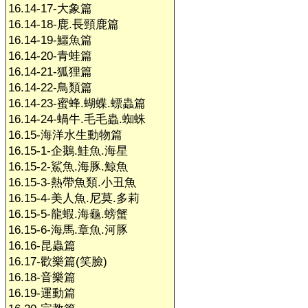
16.14-17-大象篇
16.14-18-鹿.長頸鹿篇
16.14-19-鱷魚篇
16.14-20-青蛙篇
16.14-21-狐狸篇
16.14-22-鳥類篇
16.14-23-蜜蜂.蝴蝶.螵蟲篇
16.14-24-蝸牛.毛毛蟲.蜘蛛
16.15-海洋水生動物篇
16.15-1-企鵝.鮭魚.海星
16.15-2-鯊魚.海豚.鯨魚
16.15-3-熱帶魚類.小丑魚
16.15-4-美人魚.尼莫.多莉
16.15-5-龍蝦.海龜.螃蟹
16.15-6-海馬.章魚.河豚
16.16-昆蟲篇
16.17-歡樂篇(笑臉)
16.18-音樂篇
16.19-運動篇