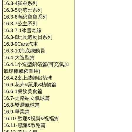
16.3-4崔弟系列
16.3-5史努比系列
16.3-6海綿寶寶系列
16.3-7公主系列
16.3-7.1冰雪奇緣
16.3-8玩具總動員系列
16.3-9Cars汽車
16.3-10海底總動員
16.4-大造型篇
16.4.1小造型鋁箔篇(可充氣加
氣球棒或佈置用)
16.4.2桌上裝飾鋁箔球
16.6-花卉&蔬果&植物篇
16.6-1餐飲美食篇
16.7-走路站立氣球篇
16.8-雙層氣球篇
16.9-畢業篇
16.10-歡迎&祝賀&祝福篇
16.11-感謝&致謝篇