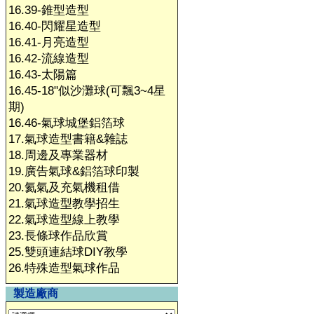
16.39-錐型造型
16.40-閃耀星造型
16.41-月亮造型
16.42-流線造型
16.43-太陽篇
16.45-18"似沙灘球(可飄3~4星
期)
16.46-氣球城堡鋁箔球
17.氣球造型書籍&雜誌
18.周邊及專業器材
19.廣告氣球&鋁箔球印製
20.氦氣及充氣機租借
21.氣球造型教學招生
22.氣球造型線上教學
23.長條球作品欣賞
25.雙頭連結球DIY教學
26.特殊造型氣球作品
製造廠商