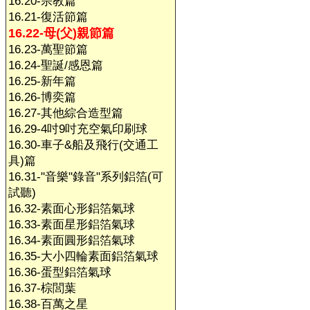
16.20-宗教篇
16.21-復活節篇
16.22-母(父)親節篇
16.23-萬聖節篇
16.24-聖誕/感恩篇
16.25-新年篇
16.26-博奕篇
16.27-其他綜合造型篇
16.29-4吋9吋充空氣印刷球
16.30-車子&船及飛行(交通工
具)篇
16.31-"音樂"錄音"系列鋁箔(可
試聽)
16.32-素面心形鋁箔氣球
16.33-素面星形鋁箔氣球
16.34-素面圓形鋁箔氣球
16.35-大小四輪素面鋁箔氣球
16.36-蛋型鋁箔氣球
16.37-棕閭葉
16.38-百萬之星