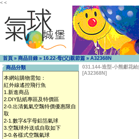
< <
首頁
»
商品目錄
»
16.22-母(父)親節篇
»
A32368N
031.144-造型-小熊獻花
商品分類
[A32368N]
本網站購物需知：
紅外線遙控飛行魚
1.新進商品
2.DIY貼紙專區及特價區
2-0.出清氦氣空飄特價優惠限自
取
2-1.數字&字母鋁箔氣球
3.空飄球外送或自取如下
3-0.各樣式空飄氣球