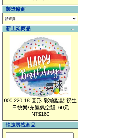
製造廠商
新上架商品
000.220-18"圓形-彩繪點點 祝生
日快樂/充氦氣空飄160元
NT$160
快速尋找商品