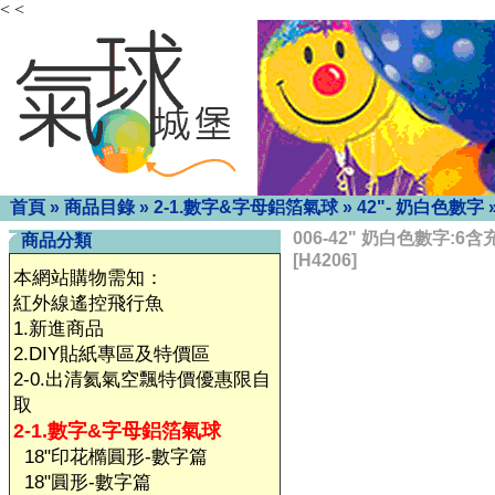
< <
首頁
»
商品目錄
»
2-1.數字&字母鋁箔氣球
»
42"- 奶白色數字
006-42" 奶白色數字:6
商品分類
[H4206]
本網站購物需知：
紅外線遙控飛行魚
1.新進商品
2.DIY貼紙專區及特價區
2-0.出清氦氣空飄特價優惠限自
取
2-1.數字&字母鋁箔氣球
18"印花橢圓形-數字篇
18"圓形-數字篇