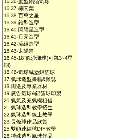
16.36-蛋型鋁箔氣球
16.37-棕閭葉
16.38-百萬之星
16.39-錐型造型
16.40-閃耀星造型
16.41-月亮造型
16.42-流線造型
16.43-太陽篇
16.45-18"似沙灘球(可飄3~4星
期)
16.46-氣球城堡鋁箔球
17.氣球造型書籍&雜誌
18.周邊及專業器材
19.廣告氣球&鋁箔球印製
20.氦氣及充氣機租借
21.氣球造型教學招生
22.氣球造型線上教學
23.長條球作品欣賞
25.雙頭連結球DIY教學
26.特殊造型氣球作品