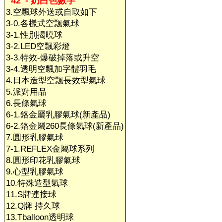
42"- 奶白色數字
3.空飄球外送或自取如下
3-0.各樣式空飄氣球
3-1.性別揭曉球
3-2.LED空飄彩燈
3-3.特效-爆破掉落或升空
3-4.透明空飄加字體羽毛
4.日本造型空飄長效型氣球
5.派對用品
6.長條氣球
6-1.鉻金屬乳膠氣球(新產品)
6-2.鉻金屬260長條氣球(新產品)
7.圓形乳膠氣球
7-1.REFLEX金屬球系列
8.圓形印花乳膠氣球
9.心型乳膠氣球
10.特殊造型氣球
11.S牌連接球
12.Q牌 持久球
13.Tballoon透明球