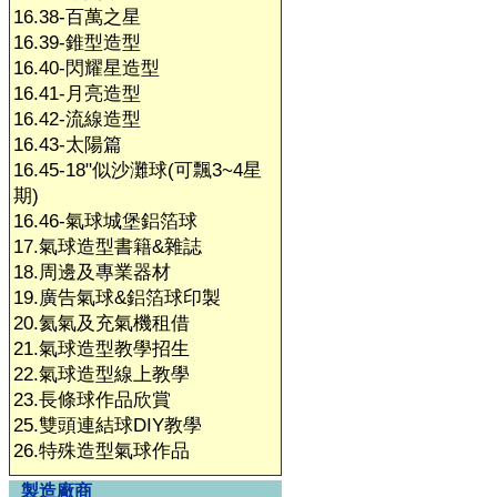
16.38-百萬之星
16.39-錐型造型
16.40-閃耀星造型
16.41-月亮造型
16.42-流線造型
16.43-太陽篇
16.45-18"似沙灘球(可飄3~4星
期)
16.46-氣球城堡鋁箔球
17.氣球造型書籍&雜誌
18.周邊及專業器材
19.廣告氣球&鋁箔球印製
20.氦氣及充氣機租借
21.氣球造型教學招生
22.氣球造型線上教學
23.長條球作品欣賞
25.雙頭連結球DIY教學
26.特殊造型氣球作品
製造廠商