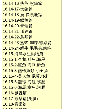
16.14-16-熊熊.熊貓篇
16.14-17-大象篇
16.14-18-鹿.長頸鹿篇
16.14-19-鱷魚篇
16.14-20-青蛙篇
16.14-21-狐狸篇
16.14-22-鳥類篇
16.14-23-蜜蜂.蝴蝶.螵蟲篇
16.14-24-蝸牛.毛毛蟲.蜘蛛
16.15-海洋水生動物篇
16.15-1-企鵝.鮭魚.海星
16.15-2-鯊魚.海豚.鯨魚
16.15-3-熱帶魚類.小丑魚
16.15-4-美人魚.尼莫.多莉
16.15-5-龍蝦.海龜.螃蟹
16.15-6-海馬.章魚.河豚
16.16-昆蟲篇
16.17-歡樂篇(笑臉)
16.18-音樂篇