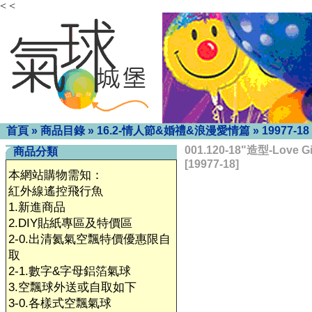
< <
首頁
»
商品目錄
»
16.2-情人節&婚禮&浪漫愛情篇
»
19977-18
001.120-18"造型-Love
商品分類
[19977-18]
本網站購物需知：
紅外線遙控飛行魚
1.新進商品
2.DIY貼紙專區及特價區
2-0.出清氦氣空飄特價優惠限自
取
2-1.數字&字母鋁箔氣球
3.空飄球外送或自取如下
3-0.各樣式空飄氣球