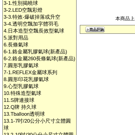
3-1.性別揭曉球
3-2.LED空飄彩燈
3-3.特效-爆破掉落或升空
本商品上架
3-4.透明空飄加字體羽毛
4.日本造型空飄長效型氣球
5.派對用品
6.長條氣球
6-1.鉻金屬乳膠氣球(新產品)
6-2.鉻金屬260長條氣球(新產品)
7.圓形乳膠氣球
7-1.REFLEX金屬球系列
8.圓形印花乳膠氣球
9.心型乳膠氣球
10.特殊造型氣球
11.S牌連接球
12.Q牌 持久球
13.Tballoon透明球
13.1-7吋/20公分小尺寸立體圓
球
13.2-10吋/30公分小尺寸立體圓