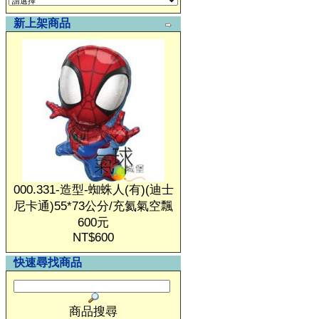
新上架商品
000.331-造型-蜘蛛人(有)(迪士
尼卡通)55*73公分/充氦氣空飄
600元
NT$600
快速尋找商品
商品搜尋