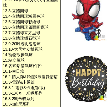
球
13.3-立體圓球
13.4-立體圓球漸層色球
13.5-立體圓球彩繪球
13.6-立體圓球四面圖案球
13.7-立體球立方型球
13.8-立體球鑽石型球
13.9-20吋透明泡泡球
13.10-大尺寸立體圓球
14.寵物散步氣球
15.站立氣球
16.各式鋁箔氣球如下:
16.1-生日篇
16.2-情人節&婚禮&浪漫愛情篇
16.3-電影&卡通篇
16.3.1-電影&卡通篇(版)
16.3-1米奇、米妮系列
16.3-2凱蒂貓系列
16.3-3維尼系列