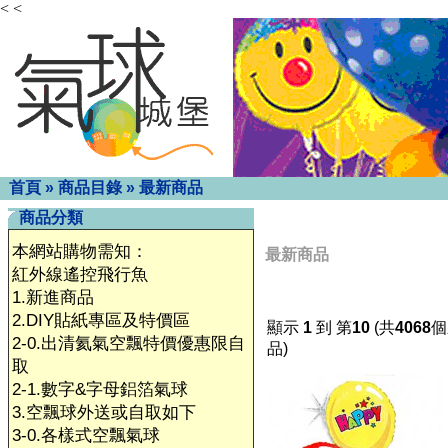
< <
首頁
»
商品目錄
»
最新商品
商品分類
本網站購物需知：
最新商品
紅外線遙控飛行魚
1.新進商品
2.DIY貼紙專區及特價區
顯示
1
到 第
10
(共
4068
個
2-0.出清氦氣空飄特價優惠限自
品)
取
2-1.數字&字母鋁箔氣球
3.空飄球外送或自取如下
3-0.各樣式空飄氣球