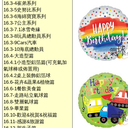
16.3-4崔弟系列
16.3-5史努比系列
16.3-6海綿寶寶系列
16.3-7公主系列
16.3-7.1冰雪奇緣
16.3-8玩具總動員系列
16.3-9Cars汽車
16.3-10海底總動員
16.4-大造型篇
16.4.1小造型鋁箔篇(可充氣加
氣球棒或佈置用)
16.4.2桌上裝飾鋁箔球
16.6-花卉&蔬果&植物篇
16.6-1餐飲美食篇
16.7-走路站立氣球篇
16.8-雙層氣球篇
16.9-畢業篇
16.10-歡迎&祝賀&祝福篇
16.11-感謝&致謝篇