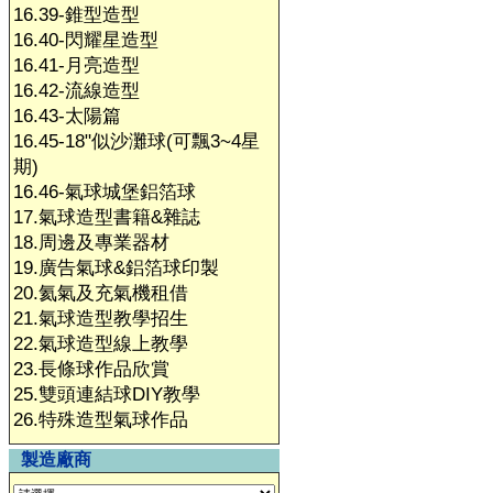
16.39-錐型造型
16.40-閃耀星造型
16.41-月亮造型
16.42-流線造型
16.43-太陽篇
16.45-18"似沙灘球(可飄3~4星
期)
16.46-氣球城堡鋁箔球
17.氣球造型書籍&雜誌
18.周邊及專業器材
19.廣告氣球&鋁箔球印製
20.氦氣及充氣機租借
21.氣球造型教學招生
22.氣球造型線上教學
23.長條球作品欣賞
25.雙頭連結球DIY教學
26.特殊造型氣球作品
製造廠商