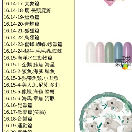
16.14-17-大象篇
16.14-18-鹿.長頸鹿篇
16.14-19-鱷魚篇
16.14-20-青蛙篇
16.14-21-狐狸篇
16.14-22-鳥類篇
16.14-23-蜜蜂.蝴蝶.螵蟲篇
16.14-24-蝸牛.毛毛蟲.蜘蛛
16.15-海洋水生動物篇
16.15-1-企鵝.鮭魚.海星
16.15-2-鯊魚.海豚.鯨魚
16.15-3-熱帶魚類.小丑魚
16.15-4-美人魚.尼莫.多莉
16.15-5-龍蝦.海龜.螃蟹
16.15-6-海馬.章魚.河豚
16.16-昆蟲篇
16.17-歡樂篇(笑臉)
16.18-音樂篇
16.19-運動篇