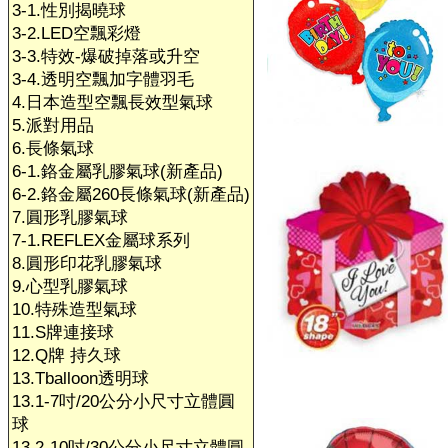
3-1.性別揭曉球
3-2.LED空飄彩燈
3-3.特效-爆破掉落或升空
3-4.透明空飄加字體羽毛
4.日本造型空飄長效型氣球
5.派對用品
6.長條氣球
6-1.鉻金屬乳膠氣球(新產品)
6-2.鉻金屬260長條氣球(新產品)
7.圓形乳膠氣球
7-1.REFLEX金屬球系列
8.圓形印花乳膠氣球
9.心型乳膠氣球
10.特殊造型氣球
11.S牌連接球
12.Q牌 持久球
13.Tballoon透明球
13.1-7吋/20公分小尺寸立體圓
球
13.2-10吋/30公分小尺寸立體圓