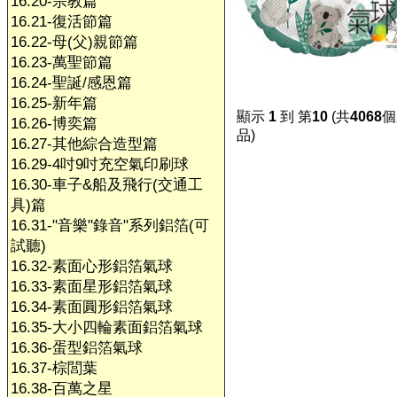
16.20-宗教篇
16.21-復活節篇
16.22-母(父)親節篇
16.23-萬聖節篇
16.24-聖誕/感恩篇
16.25-新年篇
顯示
1
到 第
10
(共
4068
個
16.26-博奕篇
品)
16.27-其他綜合造型篇
16.29-4吋9吋充空氣印刷球
16.30-車子&船及飛行(交通工
具)篇
16.31-"音樂"錄音"系列鋁箔(可
試聽)
16.32-素面心形鋁箔氣球
16.33-素面星形鋁箔氣球
16.34-素面圓形鋁箔氣球
16.35-大小四輪素面鋁箔氣球
16.36-蛋型鋁箔氣球
16.37-棕閭葉
16.38-百萬之星