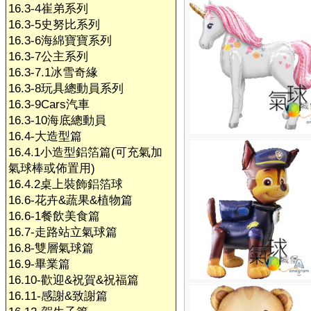
16.3-4崔弟系列
16.3-5史努比系列
16.3-6海綿寶寶系列
16.3-7公主系列
16.3-7.1冰雪奇緣
16.3-8玩具總動員系列
16.3-9Cars汽車
16.3-10海底總動員
16.4-大造型篇
16.4.1小造型鋁箔篇(可充氣加
氣球棒或佈置用)
16.4.2桌上裝飾鋁箔球
16.6-花卉&蔬果&植物篇
16.6-1餐飲美食篇
16.7-走路站立氣球篇
16.8-雙層氣球篇
16.9-畢業篇
16.10-歡迎&祝賀&祝福篇
16.11-感謝&致謝篇