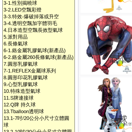
3-1.性別揭曉球
3-2.LED空飄彩燈
3-3.特效-爆破掉落或升空
3-4.透明空飄加字體羽毛
4.日本造型空飄長效型氣球
5.派對用品
6.長條氣球
6-1.鉻金屬乳膠氣球(新產品)
6-2.鉻金屬260長條氣球(新產品)
7.圓形乳膠氣球
7-1.REFLEX金屬球系列
8.圓形印花乳膠氣球
9.心型乳膠氣球
10.特殊造型氣球
11.S牌連接球
12.Q牌 持久球
13.Tballoon透明球
13.1-7吋/20公分小尺寸立體圓
球
13.2-10吋/30公分小尺寸立體圓