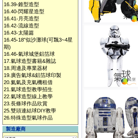
16.39-錐型造型
16.40-閃耀星造型
16.41-月亮造型
16.42-流線造型
16.43-太陽篇
16.45-18"似沙灘球(可飄3~4星
期)
16.46-氣球城堡鋁箔球
17.氣球造型書籍&雜誌
18.周邊及專業器材
19.廣告氣球&鋁箔球印製
20.氦氣及充氣機租借
21.氣球造型教學招生
22.氣球造型線上教學
23.長條球作品欣賞
25.雙頭連結球DIY教學
26.特殊造型氣球作品
製造廠商