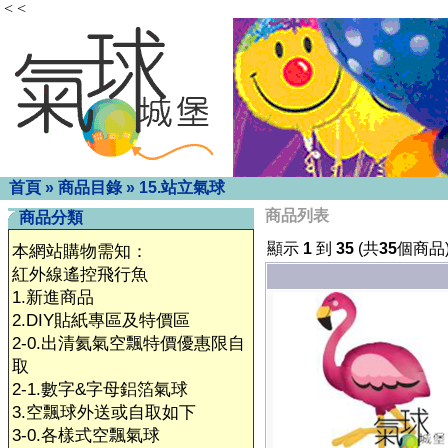
< <
首頁
»
商品目錄
»
15.站立氣球
商品列表
商品分類
顯示
1
到
35
(共
35
個商品
本網站購物需知：
紅外線遙控飛行魚
1.新進商品
2.DIY貼紙專區及特價區
2-0.出清氦氣空飄特價優惠限自
取
2-1.數字&字母鋁箔氣球
3.空飄球外送或自取如下
3-0.各樣式空飄氣球