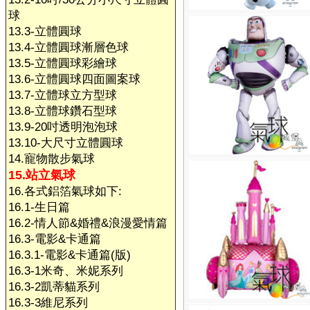
球
13.3-立體圓球
13.4-立體圓球漸層色球
13.5-立體圓球彩繪球
13.6-立體圓球四面圖案球
13.7-立體球立方型球
13.8-立體球鑽石型球
13.9-20吋透明泡泡球
13.10-大尺寸立體圓球
14.寵物散步氣球
15.站立氣球
16.各式鋁箔氣球如下:
16.1-生日篇
16.2-情人節&婚禮&浪漫愛情篇
16.3-電影&卡通篇
16.3.1-電影&卡通篇(版)
16.3-1米奇、米妮系列
16.3-2凱蒂貓系列
16.3-3維尼系列