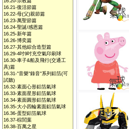
16.20-宗教篇
16.21-復活節篇
16.22-母(父)親節篇
16.23-萬聖節篇
16.24-聖誕/感恩篇
16.25-新年篇
16.26-博奕篇
16.27-其他綜合造型篇
16.29-4吋9吋充空氣印刷球
16.30-車子&船及飛行(交通工
具)篇
16.31-"音樂"錄音"系列鋁箔(可
試聽)
16.32-素面心形鋁箔氣球
16.33-素面星形鋁箔氣球
16.34-素面圓形鋁箔氣球
16.35-大小四輪素面鋁箔氣球
16.36-蛋型鋁箔氣球
16.37-棕閭葉
16.38-百萬之星