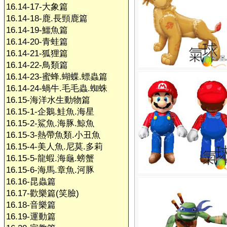
16.14-17-大象篇
16.14-18-鹿.長頸鹿篇
16.14-19-鱷魚篇
16.14-20-青蛙篇
16.14-21-狐狸篇
16.14-22-鳥類篇
16.14-23-蜜蜂.蝴蝶.螵蟲篇
16.14-24-蝸牛.毛毛蟲.蜘蛛
16.15-海洋水生動物篇
16.15-1-企鵝.鮭魚.海星
16.15-2-鯊魚.海豚.鯨魚
16.15-3-熱帶魚類.小丑魚
16.15-4-美人魚.尼莫.多莉
16.15-5-龍蝦.海龜.螃蟹
16.15-6-海馬.章魚.河豚
16.16-昆蟲篇
16.17-歡樂篇(笑臉)
16.18-音樂篇
16.19-運動篇