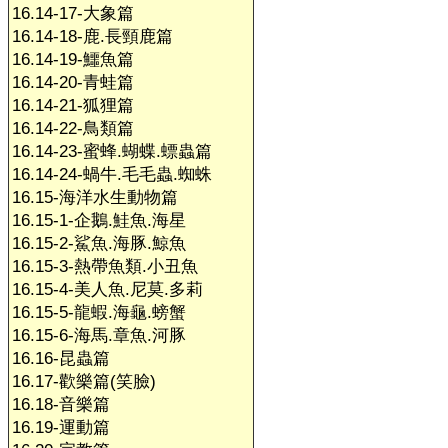
16.14-17-大象篇
16.14-18-鹿.長頸鹿篇
16.14-19-鱷魚篇
16.14-20-青蛙篇
16.14-21-狐狸篇
16.14-22-鳥類篇
16.14-23-蜜蜂.蝴蝶.螵蟲篇
16.14-24-蝸牛.毛毛蟲.蜘蛛
16.15-海洋水生動物篇
16.15-1-企鵝.鮭魚.海星
16.15-2-鯊魚.海豚.鯨魚
16.15-3-熱帶魚類.小丑魚
16.15-4-美人魚.尼莫.多莉
16.15-5-龍蝦.海龜.螃蟹
16.15-6-海馬.章魚.河豚
16.16-昆蟲篇
16.17-歡樂篇(笑臉)
16.18-音樂篇
16.19-運動篇