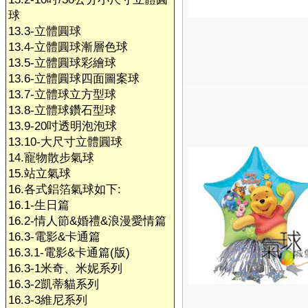
球
13.3-立體圓球
13.4-立體圓球漸層色球
13.5-立體圓球彩繪球
13.6-立體圓球四面圖案球
13.7-立體球立方型球
13.8-立體球鑽石型球
13.9-20吋透明泡泡球
13.10-大尺寸立體圓球
14.寵物散步氣球
15.站立氣球
16.各式鋁箔氣球如下:
16.1-生日篇
16.2-情人節&婚禮&浪漫愛情篇
16.3-電影&卡通篇
16.3.1-電影&卡通篇(版)
16.3-1米奇、米妮系列
16.3-2凱蒂貓系列
16.3-3維尼系列