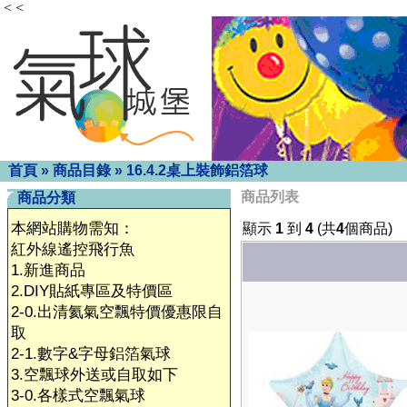
< <
首頁
»
商品目錄
»
16.4.2桌上裝飾鋁箔球
商品列表
商品分類
本網站購物需知：
顯示
1
到
4
(共
4
個商品)
紅外線遙控飛行魚
1.新進商品
2.DIY貼紙專區及特價區
2-0.出清氦氣空飄特價優惠限自
取
2-1.數字&字母鋁箔氣球
3.空飄球外送或自取如下
3-0.各樣式空飄氣球