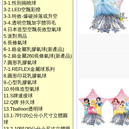
3-1.性別揭曉球
3-2.LED空飄彩燈
3-3.特效-爆破掉落或升空
3-4.透明空飄加字體羽毛
4.日本造型空飄長效型氣球
5.派對用品
6.長條氣球
6-1.鉻金屬乳膠氣球(新產品)
6-2.鉻金屬260長條氣球(新產品)
7.圓形乳膠氣球
7-1.REFLEX金屬球系列
8.圓形印花乳膠氣球
9.心型乳膠氣球
10.特殊造型氣球
11.S牌連接球
12.Q牌 持久球
13.Tballoon透明球
13.1-7吋/20公分小尺寸立體圓
球
13.2-10吋/30公分小尺寸立體圓