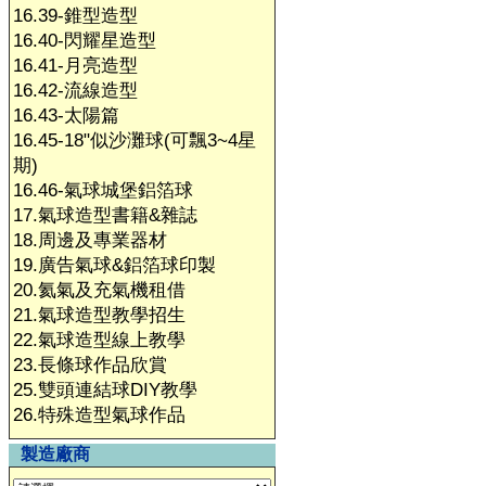
16.39-錐型造型
16.40-閃耀星造型
16.41-月亮造型
16.42-流線造型
16.43-太陽篇
16.45-18"似沙灘球(可飄3~4星
期)
16.46-氣球城堡鋁箔球
17.氣球造型書籍&雜誌
18.周邊及專業器材
19.廣告氣球&鋁箔球印製
20.氦氣及充氣機租借
21.氣球造型教學招生
22.氣球造型線上教學
23.長條球作品欣賞
25.雙頭連結球DIY教學
26.特殊造型氣球作品
製造廠商