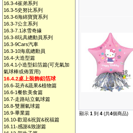
16.3-4崔弟系列
16.3-5史努比系列
16.3-6海綿寶寶系列
16.3-7公主系列
16.3-7.1冰雪奇緣
16.3-8玩具總動員系列
16.3-9Cars汽車
16.3-10海底總動員
16.4-大造型篇
16.4.1小造型鋁箔篇(可充氣加
氣球棒或佈置用)
16.4.2桌上裝飾鋁箔球
16.6-花卉&蔬果&植物篇
16.6-1餐飲美食篇
16.7-走路站立氣球篇
16.8-雙層氣球篇
16.9-畢業篇
顯示
1
到
4
(共
4
個商品)
16.10-歡迎&祝賀&祝福篇
16.11-感謝&致謝篇