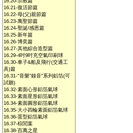
16.20-宗教篇
16.21-復活節篇
16.22-母(父)親節篇
16.23-萬聖節篇
16.24-聖誕/感恩篇
16.25-新年篇
16.26-博奕篇
16.27-其他綜合造型篇
16.29-4吋9吋充空氣印刷球
16.30-車子&船及飛行(交通工
具)篇
16.31-"音樂"錄音"系列鋁箔(可
試聽)
16.32-素面心形鋁箔氣球
16.33-素面星形鋁箔氣球
16.34-素面圓形鋁箔氣球
16.35-大小四輪素面鋁箔氣球
16.36-蛋型鋁箔氣球
16.37-棕閭葉
16.38-百萬之星