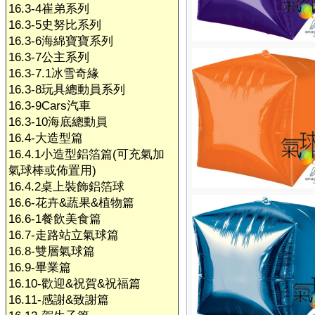
16.3-4崔弟系列
16.3-5史努比系列
16.3-6海綿寶寶系列
16.3-7公主系列
16.3-7.1冰雪奇緣
16.3-8玩具總動員系列
16.3-9Cars汽車
16.3-10海底總動員
16.4-大造型篇
16.4.1小造型鋁箔篇(可充氣加
氣球棒或佈置用)
16.4.2桌上裝飾鋁箔球
16.6-花卉&蔬果&植物篇
16.6-1餐飲美食篇
16.7-走路站立氣球篇
16.8-雙層氣球篇
16.9-畢業篇
16.10-歡迎&祝賀&祝福篇
16.11-感謝&致謝篇