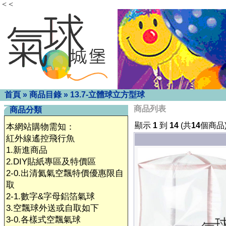
< <
首頁
»
商品目錄
»
13.7-立體球立方型球
商品列表
商品分類
顯示
1
到
14
(共
14
個商品
本網站購物需知：
紅外線遙控飛行魚
1.新進商品
2.DIY貼紙專區及特價區
2-0.出清氦氣空飄特價優惠限自
取
2-1.數字&字母鋁箔氣球
3.空飄球外送或自取如下
3-0.各樣式空飄氣球