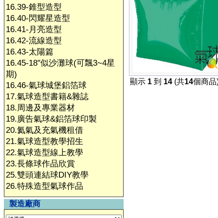
16.39-錐型造型
16.40-閃耀星造型
16.41-月亮造型
16.42-流線造型
16.43-太陽篇
16.45-18"似沙灘球(可飄3~4星
期)
顯示
1
到
14
(共
14
個商品
16.46-氣球城堡鋁箔球
17.氣球造型書籍&雜誌
18.周邊及專業器材
19.廣告氣球&鋁箔球印製
20.氦氣及充氣機租借
21.氣球造型教學招生
22.氣球造型線上教學
23.長條球作品欣賞
25.雙頭連結球DIY教學
26.特殊造型氣球作品
製造廠商