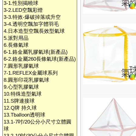
3-1.性別揭曉球
3-2.LED空飄彩燈
3-3.特效-爆破掉落或升空
3-4.透明空飄加字體羽毛
4.日本造型空飄長效型氣球
5.派對用品
6.長條氣球
6-1.鉻金屬乳膠氣球(新產品)
6-2.鉻金屬260長條氣球(新產品)
7.圓形乳膠氣球
7-1.REFLEX金屬球系列
8.圓形印花乳膠氣球
9.心型乳膠氣球
10.特殊造型氣球
11.S牌連接球
12.Q牌 持久球
13.Tballoon透明球
13.1-7吋/20公分小尺寸立體圓
球
13.2-10吋/30公分小尺寸立體圓