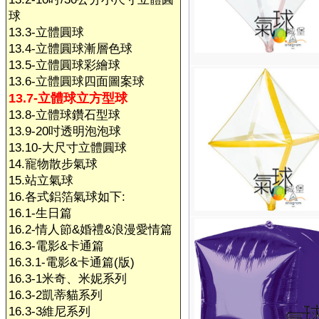
球
13.3-立體圓球
13.4-立體圓球漸層色球
13.5-立體圓球彩繪球
13.6-立體圓球四面圖案球
13.7-立體球立方型球
13.8-立體球鑽石型球
13.9-20吋透明泡泡球
13.10-大尺寸立體圓球
14.寵物散步氣球
15.站立氣球
16.各式鋁箔氣球如下:
16.1-生日篇
16.2-情人節&婚禮&浪漫愛情篇
16.3-電影&卡通篇
16.3.1-電影&卡通篇(版)
16.3-1米奇、米妮系列
16.3-2凱蒂貓系列
16.3-3維尼系列