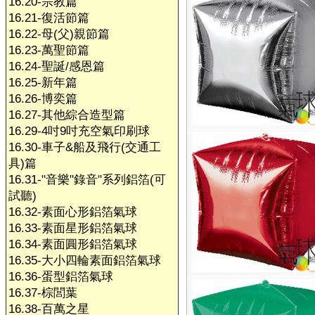
16.20-宗教篇
16.21-復活節篇
16.22-母(父)親節篇
16.23-萬聖節篇
16.24-聖誕/感恩篇
16.25-新年篇
16.26-博奕篇
16.27-其他綜合造型篇
16.29-4吋9吋充空氣印刷球
16.30-車子&船及飛行(交通工
具)篇
16.31-"音樂"錄音"系列鋁箔(可
試聽)
16.32-素面心形鋁箔氣球
16.33-素面星形鋁箔氣球
16.34-素面圓形鋁箔氣球
16.35-大小四輪素面鋁箔氣球
16.36-蛋型鋁箔氣球
16.37-棕閭葉
16.38-百萬之星