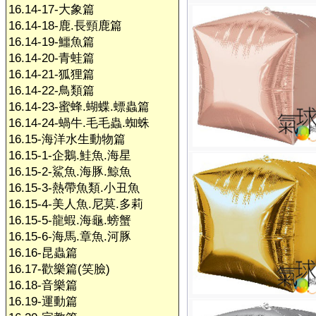
16.14-17-大象篇
16.14-18-鹿.長頸鹿篇
16.14-19-鱷魚篇
16.14-20-青蛙篇
16.14-21-狐狸篇
16.14-22-鳥類篇
16.14-23-蜜蜂.蝴蝶.螵蟲篇
16.14-24-蝸牛.毛毛蟲.蜘蛛
16.15-海洋水生動物篇
16.15-1-企鵝.鮭魚.海星
16.15-2-鯊魚.海豚.鯨魚
16.15-3-熱帶魚類.小丑魚
16.15-4-美人魚.尼莫.多莉
16.15-5-龍蝦.海龜.螃蟹
16.15-6-海馬.章魚.河豚
16.16-昆蟲篇
16.17-歡樂篇(笑臉)
16.18-音樂篇
16.19-運動篇