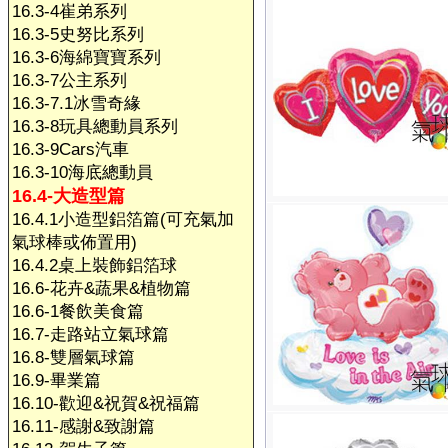
16.3-4崔弟系列
16.3-5史努比系列
16.3-6海綿寶寶系列
16.3-7公主系列
16.3-7.1冰雪奇緣
16.3-8玩具總動員系列
16.3-9Cars汽車
16.3-10海底總動員
16.4-大造型篇
16.4.1小造型鋁箔篇(可充氣加
氣球棒或佈置用)
16.4.2桌上裝飾鋁箔球
16.6-花卉&蔬果&植物篇
16.6-1餐飲美食篇
16.7-走路站立氣球篇
16.8-雙層氣球篇
16.9-畢業篇
16.10-歡迎&祝賀&祝福篇
16.11-感謝&致謝篇