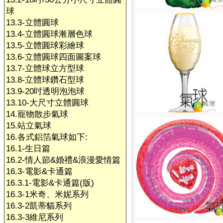
球
13.3-立體圓球
13.4-立體圓球漸層色球
13.5-立體圓球彩繪球
13.6-立體圓球四面圖案球
13.7-立體球立方型球
13.8-立體球鑽石型球
13.9-20吋透明泡泡球
13.10-大尺寸立體圓球
14.寵物散步氣球
15.站立氣球
16.各式鋁箔氣球如下:
16.1-生日篇
16.2-情人節&婚禮&浪漫愛情篇
16.3-電影&卡通篇
16.3.1-電影&卡通篇(版)
16.3-1米奇、米妮系列
16.3-2凱蒂貓系列
16.3-3維尼系列