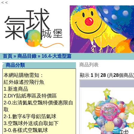
< <
首頁
»
商品目錄
»
16.4-大造型篇
商品列表
商品分類
本網站購物需知：
顯示
1
到
28
(共
28
個商品
紅外線遙控飛行魚
1.新進商品
2.DIY貼紙專區及特價區
2-0.出清氦氣空飄特價優惠限自
取
2-1.數字&字母鋁箔氣球
3.空飄球外送或自取如下
3-0.各樣式空飄氣球