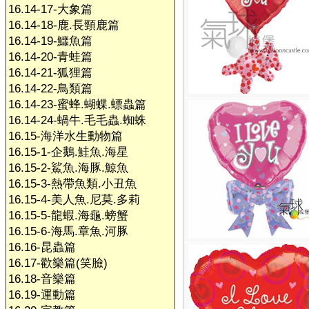
16.14-17-大象篇
16.14-18-鹿.長頸鹿篇
16.14-19-鱷魚篇
16.14-20-青蛙篇
16.14-21-狐狸篇
16.14-22-鳥類篇
16.14-23-蜜蜂.蝴蝶.螵蟲篇
16.14-24-蝸牛.毛毛蟲.蜘蛛
16.15-海洋水生動物篇
16.15-1-企鵝.鮭魚.海星
16.15-2-鯊魚.海豚.鯨魚
16.15-3-熱帶魚類.小丑魚
16.15-4-美人魚.尼莫.多莉
16.15-5-龍蝦.海龜.螃蟹
16.15-6-海馬.章魚.河豚
16.16-昆蟲篇
16.17-歡樂篇(笑臉)
16.18-音樂篇
16.19-運動篇