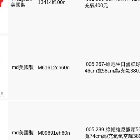
13414if100n
美國製
充氣400元
005.267-維尼生日蛋糕
md美國製
M61612ch60n
46cm寬58cm高/充氣38
005.289-綠帽維尼熊頭5
md美國製
M09691eh60n
寬74cm高/充氦氣空飄38