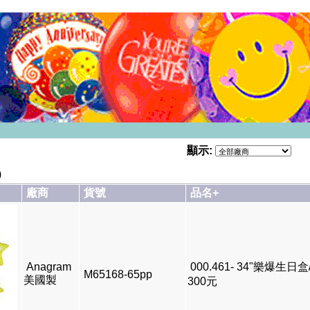
顯示:
)
廠商
貨號
品名+
Anagram
000.461- 34"樂爆生日
M65168-65pp
美國製
300元