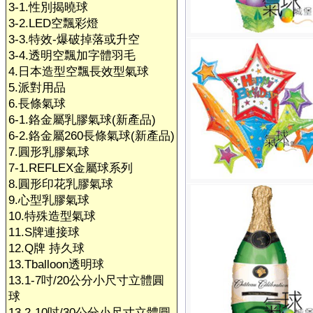
3-1.性別揭曉球
3-2.LED空飄彩燈
3-3.特效-爆破掉落或升空
3-4.透明空飄加字體羽毛
4.日本造型空飄長效型氣球
5.派對用品
6.長條氣球
6-1.鉻金屬乳膠氣球(新產品)
6-2.鉻金屬260長條氣球(新產品)
7.圓形乳膠氣球
7-1.REFLEX金屬球系列
8.圓形印花乳膠氣球
9.心型乳膠氣球
10.特殊造型氣球
11.S牌連接球
12.Q牌 持久球
13.Tballoon透明球
13.1-7吋/20公分小尺寸立體圓
球
13.2-10吋/30公分小尺寸立體圓