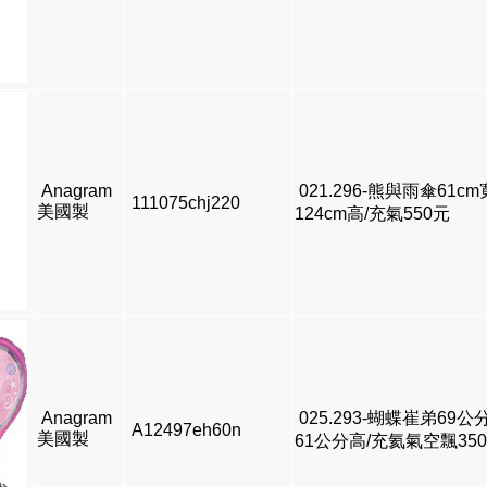
Anagram
021.296-熊與雨傘61cm
111075chj220
美國製
124cm高/充氣550元
Anagram
025.293-蝴蝶崔弟69公
A12497eh60n
美國製
61公分高/充氦氣空飄35