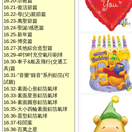
16.20-宗教篇
16.21-復活節篇
16.22-母(父)親節篇
16.23-萬聖節篇
16.24-聖誕/感恩篇
16.25-新年篇
16.26-博奕篇
16.27-其他綜合造型篇
16.29-4吋9吋充空氣印刷球
16.30-車子&船及飛行(交通工
具)篇
16.31-"音樂"錄音"系列鋁箔(可
試聽)
16.32-素面心形鋁箔氣球
16.33-素面星形鋁箔氣球
16.34-素面圓形鋁箔氣球
16.35-大小四輪素面鋁箔氣球
16.36-蛋型鋁箔氣球
16.37-棕閭葉
16.38-百萬之星