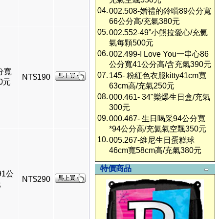
04.
002.508-婚禮的鈴噹89公分寬
66公分高/充氣380元
05.
002.552-49”小熊拉愛心/充氦
氣每顆500元
06.
002.499-I Love You一串心86
公分寬41公分高/含充氣390元
公分寬
07.
145- 粉紅色衣服kitty41cm寬
NT$190
0元
63cm高/充氣250元
08.
000.461- 34"樂爆生日盒/充氣
300元
09.
000.467- 生日喝采94公分寬
*94公分高/充氦氣空飄350元
10.
005.267-維尼生日蛋糕球
46cm寬58cm高/充氣380元
特價商品
91公
NT$290
元