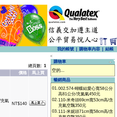
我的帳號
|
購物車內容
|
結帳
<
購物車
總頁數:
1
空的...
價格
馬上買
暢銷商品
01.
002.574-蝴蝶結愛心寬58公分
高81公分/充氦氣450元
02.
110-米奇頭69cm寬53cm高/含
盒/充氣
NT$140
充氣空飄350元
03.
111-米妮頭71cm寬58cm高/含
充氣空飄350元