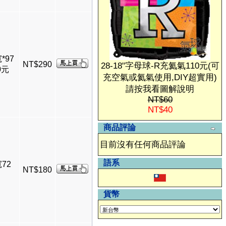
*97
NT$290
28-18"字母球-R充氦氣110元(可
0元
充空氣或氦氣使用,DIY超實用)
請按我看圖解說明
NT$60
NT$40
商品評論
目前沒有任何商品評論
語系
寬72
NT$180
貨幣