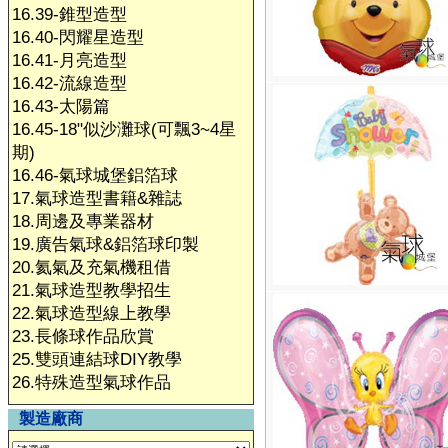
16.39-錐型造型
16.40-閃耀星造型
16.41-月亮造型
16.42-流線造型
16.43-太陽篇
16.45-18"似沙灘球(可飄3~4星
期)
16.46-氣球城堡鋁箔球
17.氣球造型書籍&雜誌
18.周邊及專業器材
19.廣告氣球&鋁箔球印製
20.氦氣及充氣機租借
21.氣球造型教學招生
22.氣球造型線上教學
23.長條球作品欣賞
25.雙頭連結球DIY教學
26.特殊造型氣球作品
製造廠商