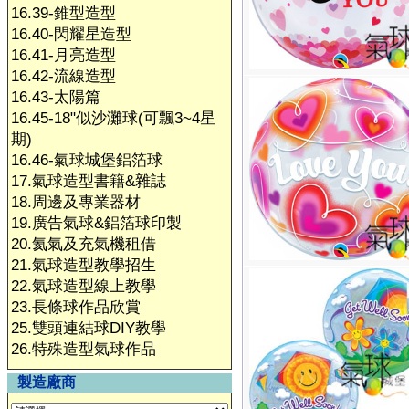
16.39-錐型造型
16.40-閃耀星造型
16.41-月亮造型
16.42-流線造型
16.43-太陽篇
16.45-18"似沙灘球(可飄3~4星
期)
16.46-氣球城堡鋁箔球
17.氣球造型書籍&雜誌
18.周邊及專業器材
19.廣告氣球&鋁箔球印製
20.氦氣及充氣機租借
21.氣球造型教學招生
22.氣球造型線上教學
23.長條球作品欣賞
25.雙頭連結球DIY教學
26.特殊造型氣球作品
製造廠商