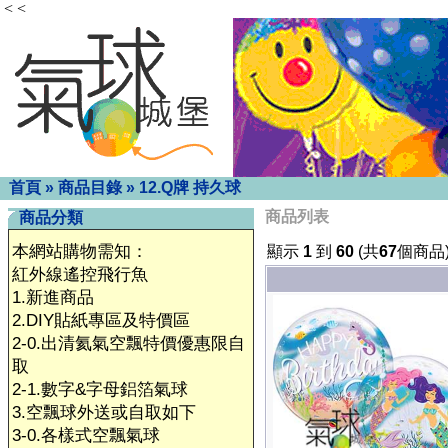
< <
首頁
»
商品目錄
»
12.Q牌 持久球
商品列表
商品分類
本網站購物需知：
顯示
1
到
60
(共
67
個商品
紅外線遙控飛行魚
1.新進商品
2.DIY貼紙專區及特價區
2-0.出清氦氣空飄特價優惠限自
取
2-1.數字&字母鋁箔氣球
3.空飄球外送或自取如下
3-0.各樣式空飄氣球