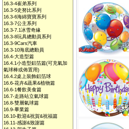
16.3-4崔弟系列
16.3-5史努比系列
16.3-6海綿寶寶系列
16.3-7公主系列
16.3-7.1冰雪奇緣
16.3-8玩具總動員系列
16.3-9Cars汽車
16.3-10海底總動員
16.4-大造型篇
16.4.1小造型鋁箔篇(可充氣加
氣球棒或佈置用)
16.4.2桌上裝飾鋁箔球
16.6-花卉&蔬果&植物篇
16.6-1餐飲美食篇
16.7-走路站立氣球篇
16.8-雙層氣球篇
16.9-畢業篇
16.10-歡迎&祝賀&祝福篇
16.11-感謝&致謝篇