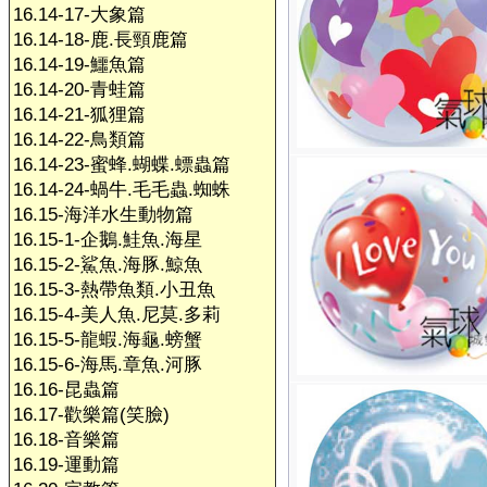
16.14-17-大象篇
16.14-18-鹿.長頸鹿篇
16.14-19-鱷魚篇
16.14-20-青蛙篇
16.14-21-狐狸篇
16.14-22-鳥類篇
16.14-23-蜜蜂.蝴蝶.螵蟲篇
16.14-24-蝸牛.毛毛蟲.蜘蛛
16.15-海洋水生動物篇
16.15-1-企鵝.鮭魚.海星
16.15-2-鯊魚.海豚.鯨魚
16.15-3-熱帶魚類.小丑魚
16.15-4-美人魚.尼莫.多莉
16.15-5-龍蝦.海龜.螃蟹
16.15-6-海馬.章魚.河豚
16.16-昆蟲篇
16.17-歡樂篇(笑臉)
16.18-音樂篇
16.19-運動篇