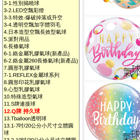
3-1.性別揭曉球
3-2.LED空飄彩燈
3-3.特效-爆破掉落或升空
3-4.透明空飄加字體羽毛
4.日本造型空飄長效型氣球
5.派對用品
6.長條氣球
6-1.鉻金屬乳膠氣球(新產品)
6-2.鉻金屬260長條氣球(新產品)
7.圓形乳膠氣球
7-1.REFLEX金屬球系列
8.圓形印花乳膠氣球
9.心型乳膠氣球
10.特殊造型氣球
11.S牌連接球
12.Q牌 持久球
13.Tballoon透明球
13.1-7吋/20公分小尺寸立體圓
球