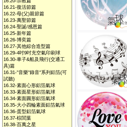
16.20-宗教篇
16.21-復活節篇
16.22-母(父)親節篇
16.23-萬聖節篇
16.24-聖誕/感恩篇
16.25-新年篇
16.26-博奕篇
16.27-其他綜合造型篇
16.29-4吋9吋充空氣印刷球
16.30-車子&船及飛行(交通工
具)篇
16.31-"音樂"錄音"系列鋁箔(可
試聽)
16.32-素面心形鋁箔氣球
16.33-素面星形鋁箔氣球
16.34-素面圓形鋁箔氣球
16.35-大小四輪素面鋁箔氣球
16.36-蛋型鋁箔氣球
16.37-棕閭葉
16.38-百萬之星