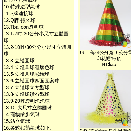
9.心型乳膠氣球
10.特殊造型氣球
11.S牌連接球
12.Q牌 持久球
13.Tballoon透明球
13.1-7吋/20公分小尺寸立體圓
球
13.2-10吋/30公分小尺寸立體圓
061-高24公分寬16公分
球
印花帽/每頂
13.3-立體圓球
NT$35
13.4-立體圓球漸層色球
13.5-立體圓球彩繪球
13.6-立體圓球四面圖案球
13.7-立體球立方型球
13.8-立體球鑽石型球
13.9-20吋透明泡泡球
13.10-大尺寸立體圓球
14.寵物散步氣球
15.站立氣球
16.各式鋁箔氣球如下:
043-20公分五星生日布帽