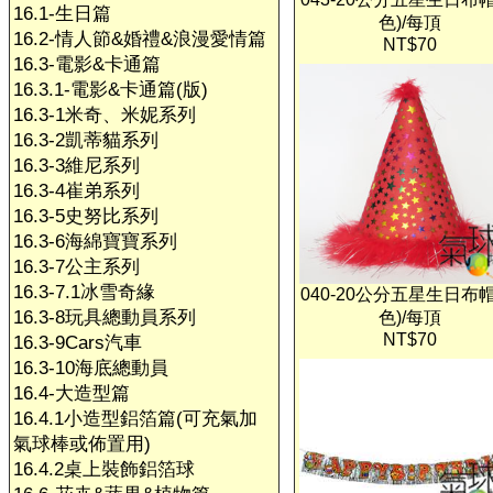
16.1-生日篇
色)/每頂
16.2-情人節&婚禮&浪漫愛情篇
NT$70
16.3-電影&卡通篇
16.3.1-電影&卡通篇(版)
16.3-1米奇、米妮系列
16.3-2凱蒂貓系列
16.3-3維尼系列
16.3-4崔弟系列
16.3-5史努比系列
16.3-6海綿寶寶系列
16.3-7公主系列
16.3-7.1冰雪奇緣
040-20公分五星生日布帽
16.3-8玩具總動員系列
色)/每頂
NT$70
16.3-9Cars汽車
16.3-10海底總動員
16.4-大造型篇
16.4.1小造型鋁箔篇(可充氣加
氣球棒或佈置用)
16.4.2桌上裝飾鋁箔球