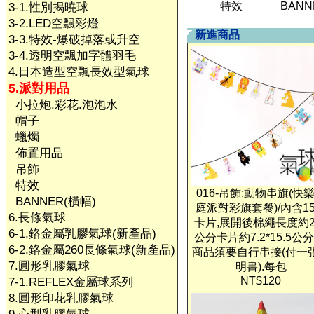
特效
BANN
3-1.性別揭曉球
3-2.LED空飄彩燈
新進商品
3-3.特效-爆破掉落或升空
3-4.透明空飄加字體羽毛
4.日本造型空飄長效型氣球
5.派對用品
小拉炮.彩花.泡泡水
帽子
蠟燭
佈置用品
吊飾
特效
016-吊飾:動物串旗(快
BANNER(橫幅)
庭派對彩旗套餐)/內含1
6.長條氣球
卡片,展開後棉繩長度約2
6-1.鉻金屬乳膠氣球(新產品)
公分卡片約7.2*15.5公分
6-2.鉻金屬260長條氣球(新產品)
商品須要自行串接(付一
7.圓形乳膠氣球
明書).每包
NT$120
7-1.REFLEX金屬球系列
8.圓形印花乳膠氣球