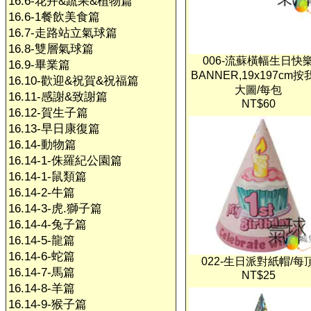
16.6-花卉&蔬果&植物篇
16.6-1餐飲美食篇
16.7-走路站立氣球篇
16.8-雙層氣球篇
006-流蘇橫幅生日快
16.9-畢業篇
BANNER,19x197cm按
16.10-歡迎&祝賀&祝福篇
大圖/每包
16.11-感謝&致謝篇
NT$60
16.12-賀生子篇
16.13-早日康復篇
16.14-動物篇
16.14-1-侏羅紀公園篇
16.14-1-鼠類篇
16.14-2-牛篇
16.14-3-虎.獅子篇
16.14-4-兔子篇
16.14-5-龍篇
16.14-6-蛇篇
022-生日派對紙帽/每
16.14-7-馬篇
NT$25
16.14-8-羊篇
16.14-9-猴子篇