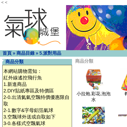
< <
首頁
»
商品目錄
»
5.派對用品
商品分類
商品分類
本網站購物需知：
紅外線遙控飛行魚
1.新進商品
2.DIY貼紙專區及特價區
小拉炮.彩花.泡泡
2-0.出清氦氣空飄特價優惠限自
水
取
2-1.數字&字母鋁箔氣球
3.空飄球外送或自取如下
3-0.各樣式空飄氣球