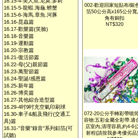
16.15-4-美人魚.尼莫.多莉
002-歡迎回家短貼布/銀
16.15-5-龍蝦.海龜.螃蟹
箔50公分高x165公分寬
16.15-6-海馬.章魚.河豚
角有銅扣
16.16-昆蟲篇
NT$320
16.17-歡樂篇(笑臉)
16.18-音樂篇
16.19-運動篇
16.20-宗教篇
16.21-復活節篇
16.22-母(父)親節篇
16.23-萬聖節篇
16.24-聖誕/感恩篇
16.25-新年篇
16.26-博奕篇
16.27-其他綜合造型篇
16.29-4吋9吋充空氣印刷球
072-20公分手轉彩帶噴筒
16.30-車子&船及飛行(交通工
容物:五彩金屬全彩帶.適
具)篇
店室內,清理容易,約4-6
16.31-"音樂"錄音"系列鋁箔(可
射程(請按我参考優劣品
試聽)