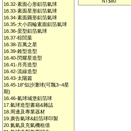
NT$80
16.32-素面心形鋁箔氣球
16.33-素面星形鋁箔氣球
16.34-素面圓形鋁箔氣球
16.35-大小四輪素面鋁箔氣球
16.36-蛋型鋁箔氣球
16.37-棕閭葉
16.38-百萬之星
16.39-錐型造型
16.40-閃耀星造型
16.41-月亮造型
16.42-流線造型
16.43-太陽篇
16.45-18"似沙灘球(可飄3~4星
期)
16.46-氣球城堡鋁箔球
17.氣球造型書籍&雜誌
18.周邊及專業器材
19.廣告氣球&鋁箔球印製
20.氦氣及充氣機租借